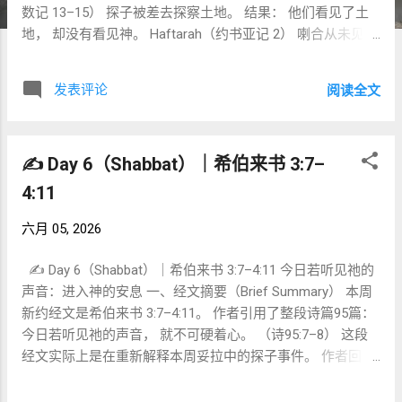
数记 13–15） 探子被差去探察土地。 结果： 他们看见了土
地， 却没有看见神。 Haftarah（约书亚记 2） 喇合从未见过
红海。 从未见过西奈山。 从未见过会幕。 但她听见神的作
为， 于是相信。 New Testament（希伯来书 3–4） 作者回顾
发表评论
阅读全文
整个故事： 并提醒每一代信徒： 今日若听见祂的声音， 就
不可硬着心。 因此， 本周经文并不仅是在讨论探子。 它在
讨论： 人究竟如何回应神？ 二、Sh'lach L'cha 的关键问题
✍️ Day 6（Shabbat）｜希伯来书 3:7–
很多人认为本周主题是： 信心。 其实更准确地说， 主题
是： 我们如何解释现实？ 十二探子看到完全相同的事实：
4:11
同样的葡萄 同样的城墙 同样的巨人 同样的土地 但他们得出
两种完全不同的结论。 十个探子 现实 → 恐惧 → 结论 约书
六月 05, 2026
亚与迦勒 神的应许 → 现实 → 结论 顺序不同， 结果完全不
✍️ Day 6（Shabbat）｜希伯来书 3:7–4:11 今日若听见祂的
同。 三、探子真正的罪是什么？ 传统上， 人们常说： 他们
声音：进入神的安息 一、经文摘要（Brief Summary） 本周
缺乏信心。 这是对的， 但还不够深入。 希伯来文视角 民数
新约经文是希伯来书 3:7–4:11。 作者引用了整段诗篇95篇：
记14:11 神说： לֹא־יַאֲמִינוּ בִי “他们不信我。” 词根： אמן 后来
今日若听见祂的声音， 就不可硬着心。 （诗95:7–8） 这段
形成： אֱמוּנָה（信实） נֶאֱמָן（忠信） אָמֵן（阿们） 因此问题
经文实际上是在重新解释本周妥拉中的探子事件。 作者回
不仅是： 相不相信神存在。 而是： 是否愿意继续信靠神。
顾： 出埃及 旷野试炼 加低斯巴尼亚（Kadesh Barnea） 探子
希伯来书的解释 作者使用： ἀπιστία 通常译为： 不信 但在
的失败 百姓的不信 然后提出一个令人震惊的结论： 神的安
第二圣殿背景下， 更接近： 不忠诚 不愿继续信靠 他们的问