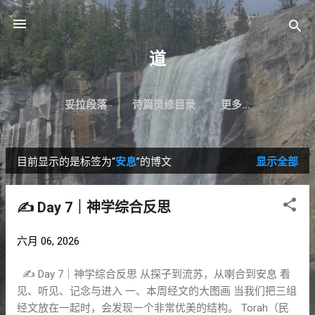
跳至主要内容
道
妥拉段落
诗篇灵修目录
更多…
目前显示的是标签为“
安息
”的博文
显示全部
博
文
✍️ Day 7｜神学综合反思
六月 06, 2026
✍️ Day 7｜神学综合反思 从探子到流苏，从喇合到安息 看
见、听见、记念与进入 一、本周经文的大图画 当我们把三组
经文放在一起时，会发现一个非常优美的结构。 Torah（民