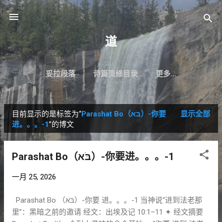
跳至主要内容
道
妥拉段落
诗篇灵修目录
更多…
目前显示的是标签为“
Parashat Bo（בֹּא）-你要
显示全部
博
进。。。-1
”的博文
文
Parashat Bo（בֹּא）-你要进。。。-1
一月 25, 2026
Parashat Bo （בֹּא）-你要 进。。。-1 当神说“进到法老那
里”：黑暗之前的邀请 经文：出埃及记 10:1–11 ✦ 经文摘要