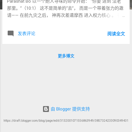
Parashat Bo 以一个耐人寻味的命令开始： “你要 进到 法老
那里。”（10:1） 这不是简单的“去”， 而是一个带着张力的邀
请—— 在前九灾之后， 神再次差遣摩西 进入权力核心 。 神
清楚地告诉摩西： 法老的心已经刚硬 这些记号将继续 目的
不是说服法老 而是为了 让故事被记住、被讲述 与此同时，
发表评论
阅读全文
法老的臣仆第一次公开动摇： “这人要使我们陷在网罗里到几
时呢？”（10:7） 拯救的转折，正在靠近。 ✦ 主题：神有时
不是为了改变对方，而是为了形成见证 这一段揭示一个重要
更多博文
的神学现实： 神的行动，并不总是以“立刻说服”为目标， 而
是以 形成可被传讲的历史 为目标。 法老可能不会悔改， 但
以色列将永远记得。 ✦ 关键词研读一：בֹּא（Bo）—“进来” 📜
希伯来文 בֹּא אֶל־פַּרְעֹה Bo el-Par‘oh = 进到法老那里 这不是常
见的 לֵךְ（去） ， 而是 בֹּא（来 / 进入） 。 👉 拉比们注意
到： 这像是神对摩西说： “你不是一个人进去， 我与你一同
进入。 ” 🏛 LXX εἴσελθε πρὸς Φαραώ = 进入、靠近法老 希
腊译者保留了“靠近权力中心”的张力。 ✦ 关键词研读二：
由 Blogger 提供支持
לְמַעַן תְּסַפֵּר（为要你述说） 📜 希伯来文（10:2） לְמַעַן תְּסַפֵּר
בְּאָזְנֵי בִנְךָ וּבֶן־בִּנְךָ 直译： “为要你在你儿子和你孙子的耳中述
https://draft.blogger.com/blog/page/edit/3132001071556863949/3857324233090349431
说。” 👉 出埃及的目的之一， 是 形成可传承的记忆 。 🏛