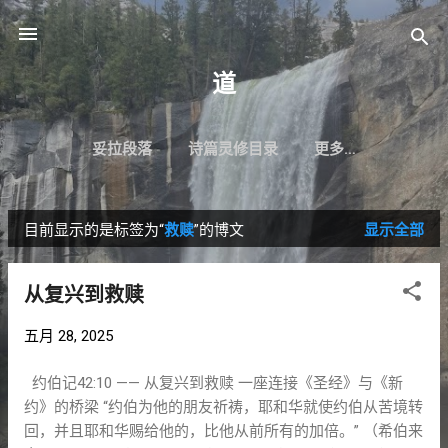
跳至主要内容
道
妥拉段落
诗篇灵修目录
更多…
目前显示的是标签为“
救赎
”的博文
显示全部
博
文
从复兴到救赎
五月 28, 2025
约伯记42:10 —— 从复兴到救赎 一座连接《圣经》与《新
约》的桥梁 “约伯为他的朋友祈祷，耶和华就使约伯从苦境转
回，并且耶和华赐给他的，比他从前所有的加倍。” （希伯来