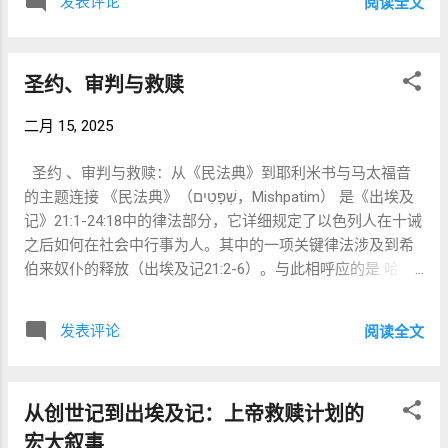
发表评论
阅读全文
更加丰富。 一、列国表（《创世记》10章）：分裂前的铺垫
祂的复活正如约伯的恢复 ，成为最终的神所证明： 腓立比书
《创世记》10章通常被称为**“列国表”**，记载了挪亚三个儿
2:8-9：“祂自己卑微……所以神将祂升为至高。” 路加福音
子—— 闪、含、雅弗 ——的后裔，他们在大洪水之后重新繁
24:26：“基督不是应当受这些苦，然后进入祂的荣耀吗？” 约
圣约、审判与救赎
衍了全地。这一章列出了多个重要民族的起源，其中许多在
伯预示弥赛亚： 在痛苦中持守义，最终蒙神高举。 2. 代求带
后续的圣经历史中扮演了关键角色： 闪的后裔（《创世记》
来救赎 约伯的转机来自他为朋友祈祷。耶稣在十字架上也为
二月 15, 2025
10:21-31） 包括以色列的祖先（希伯→希伯来人）以及其他
仇敌代求： “父啊，赦免他们，因为他们所做的，他们不晓
闪族民族，如 以拦人、亚述人、亚兰人 。 闪的后裔与神的
得。”（路加福音 23:34） 复活后，祂仍继续代求： “祂是长
圣约 、审判与救赎：从《民法典》到耶利米书与马太福音
约息息相关（《创世记》11:10-26引出亚伯拉罕）。 含的后
远活着，为我们祈求的。”（希伯来书 7:25） 约伯的祭司角
的主题连接 《民法典》（שְׁפָּטִים，Mishpatim） 是《出埃及
裔（《创世记》10:6-20） 包括 埃及（麦西）、迦南人、巴
色，预表了基督的大祭司代求之职。 3. 加...
记》21:1-24:18中的律法部分，它详细规定了以色列人在十诫
比伦（巴别） ——这些民族常与以色列为敌。 宁录 作为含的
之后如何在社会中行事为人。其中的一项关键律法涉及到希
后裔被特别提及，被称为**“英勇的猎户，在耶和华面前”
伯来奴仆的释放（出埃及记21:2-6）。与此相呼应的是 哈夫
（《创世记》10:8-10），其名字可能源自希伯来语“ marad ”
塔拉 （Haftarah）选段 耶利米书34:8-22; 33:25-26 ，其中讲
（意为“反叛”）。他建立了 巴别（巴比伦）**，为《创世
述了以色列人没有遵守释放奴仆的约定，最终导致了神的审
记》11章的背叛埋下伏笔。 雅弗的后裔（《创世记》10:2-
发表评论
阅读全文
判。而在 新约 的 马太福音17:1-13 中，耶稣在变像山上显
5） 包括与 地中海、安纳托利亚和欧洲 相关的民族（如 雅完
现，与摩西和以利亚同在，预示着律法和先知的最终成就。
人=希腊人 ）。 雅弗的后裔被预言将“住在闪的帐棚里”
这些经文共同强调了 圣约责任、神的审判，以及通过神的启
（《创世记》9:27），暗示他们未来将被纳入神的约中。 这
从创世记到出埃及记：上帝救赎计划的
示带来的救赎应许 。 1. 《民法典》：圣约与社会公正 《民
种**结构化的家谱（闪→含→雅弗） 为 巴别的审判（《创世
法典》详细阐述了以色列人如何在生活中践行神的律法，特
宏大叙事
记》11:1-9） 铺设了背景，而巴别事件被 “夹在”闪的家谱