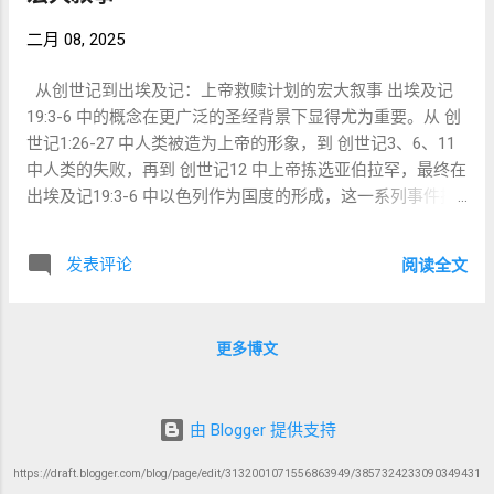
别是在社会正义方面。例如，关于释放希伯来奴仆的律法：
（《创世记》10:21-31）**和后续的家谱（《创世记》11:10
二月 08, 2025
“你若买一个希伯来奴仆，他必服侍六年，第七年他可以自由
及以后）之间。这种文学布局表明， 巴别的分裂是暂时的
离去，不用偿还什么。” （出埃及记 21:2） 这一律法不仅反
——神的计划终将修复破碎的关系。 二、巴别之乱（《创世
从创世记到出埃及记：上帝救赎计划的宏大叙事 出埃及记
映了 神的公义与怜悯 ，还提醒以色列人，他们自己也曾在埃
记》11:1-9）：分裂的诅咒 巴别塔的叙事 被家谱“包裹” ，突
19:3-6 中的概念在更广泛的圣经背景下显得尤为重要。从 创
及为奴，如今应以同样的恩典对待他人（出埃及记22:21）。
显了其在世界历史中的关键地位： 人类的骄傲与背叛 ：人们
世记1:26-27 中人类被造为上帝的形象，到 创世记3、6、11
顺服这些律法不仅是社会管理的要求，更是对以色列是否忠
试图**“为自己立名” （《创世记》11:4），呼应了 宁录的叛
中人类的失败，再到 创世记12 中上帝拣选亚伯拉罕，最终在
于神圣约的考验。 2. 耶利米书：破坏圣约与面临审判 哈夫塔
逆传统**。 神的审判 ：神 变乱他们的语言，将他们分散 ，
出埃及记19:3-6 中以色列作为国度的形成，这一系列事件揭
拉选段 耶利米书34 直接提及释放希伯来奴仆的圣约。在西底
使人类分裂为互相竞争的列国（《创世记》11:7-9）。...
示了上帝如何通过拣选和立约，逐步恢复人类作为祂形象承
家王的统治下，以色列人曾立约释放奴仆，但随后又悔约，
载者的原始使命。本文将探讨这一叙事脉络，展示以色列的
将他们重新变为奴隶。这使得神宣告审判： “你们反悔，亵渎
发表评论
阅读全文
呼召如何与上帝的救赎计划紧密相连。 1. 创造：人类作为上
我的名，各人使所释放随意的仆婢回去，使他们再为你们的
帝的形象承载者（创世记1:26-27） 创世记1:26-27 记载，上
仆婢。” （耶利米书 34:16） 正如他们拒绝释放弟兄，神也要
帝按自己的形象和样式造人，赋予他们管理世界的权柄，作
**“释放”他们进入刀剑、瘟疫和流亡之中**（耶利米书
更多博文
为祂的代表和伙伴。 形象与样式 ：人类被造为上帝的形象，
34:17）。然而，在 耶利米书 33:25-26 ，神再次重申祂不变
意味着他们被设计为反映上帝的品格、权柄和创造力。 使命
的圣约，将其比作天地运转的规律： “我若未曾立定昼夜的律
：人类被赋予管理大地、耕种并扩展上帝统治的职责。 伙伴
例… 我就弃绝雅各的后裔。” （耶利米书 33:25-26） 尽管以
由 Blogger 提供支持
关系 ：这是一种上帝与人类之间的合作关系，人类作为上帝
色列失败了， 神的圣约依然坚定不移 ，预示着未来的救赎。
世界的管家。 2. 堕落：人类的失败（创世记3、6、11） 创世
3. 马太福音 17: 变像与圣约的最终成就 在 马太福音17:1-13
https://draft.blogger.com/blog/page/edit/3132001071556863949/3857324233090349431
记3（堕落） ：亚当和夏娃的 disobedience 破坏了他们与上
中，耶稣带着彼得、雅各和约翰上了一座高山，在他们面前