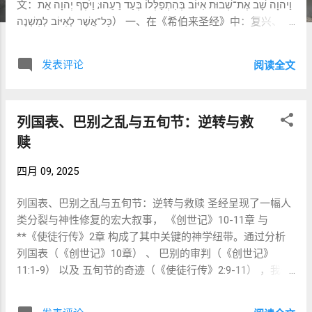
文：וַיהוָה שָׁב אֶת־שְׁבוּת אִיּוֹב בְּהִתְפַלְּלוֹ בְּעַד רֵעֵהוּ; וַיֹּסֶף יְהוָה אֵת
כָּל־אֲשֶׁר לְאִיּוֹב לְמִשְׁנֶה） 一、在《希伯来圣经》中：复兴、代
求与盟约的轨迹 1. “שבות”——救赎与复归的语言 “שוב את
שבות”（使……从被掳中归回）在整本《希伯来圣经》中常常
发表评论
阅读全文
用于描写 个人与国家从苦难中的复兴 ： 耶利米书 29:14：
“我必使你们被掳的人归回。” 诗篇 126:1：“耶和华带我们这
些被掳的人回锡安的时候，我们好像做梦的人。” 虽然约伯是
列国表、巴别之乱与五旬节：逆转与救
一人，但使用这种“复归”语言，显示出 他的故事代表着以色
列群体的模式 ：从苦难、悔改到恢复与荣耀。 2. 代求带来怜
赎
悯 约伯的转机发生在他 为朋友祈祷 之后。这一点在圣经中
四月 09, 2025
多次出现： 亚伯拉罕为亚比米勒祷告（创20:17） 摩西为以
色列代求（出32:11-14） 撒母耳为百姓代祷（撒上7:5） 塔木
列国表、巴别之乱与五旬节：逆转与救赎 圣经呈现了一幅人
德（Bava Kamma 92a）指出： “凡为人求怜悯者，自己若也
类分裂与神性修复的宏大叙事， 《创世记》10-11章 与
有同样需要，必先蒙应允。” 约伯的行为体现了真正的义：
**《使徒行传》2章 构成了其中关键的神学纽带。通过分析
在痛苦中仍为误解自己的人代求，神因而赐下转回与祝福。
列国表（《创世记》10章） 、 巴别的审判（《创世记》
二、在新约中的神学呼应 虽然《新约》中没有直接引用约伯
11:1-9） 以及 五旬节的奇迹（《使徒行传》2:9-11） ，我们
记42:10，但它的主旨在耶稣的生命与教导中得到了 完全实现
可以清晰地看到巴别诅咒的逆转——这一主题因 宁录（意为
与延伸 。 1. 义人受苦并得复兴的主题 耶稣正如约伯，是“无
“反叛”）**的名字含义以及《创世记》10-11章的结构布局而
罪却受苦”的义人（来4:15），被误解、拒绝，甚至钉死。但