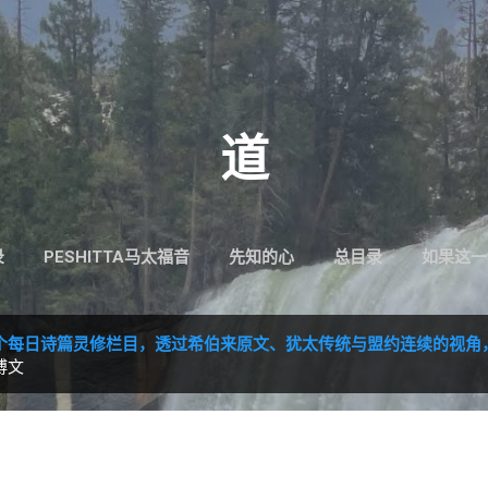
跳至主要内容
道
录
PESHITTA马太福音
先知的心
总目录
如果这一
个每日诗篇灵修栏目，透过希伯来原文、犹太传统与盟约连续的视角
博文