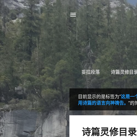
妥拉段落
诗篇灵修目
目前显示的是标签为“
这是一
博
用诗篇的语言向神祷告。
”的
文
诗篇灵修目录