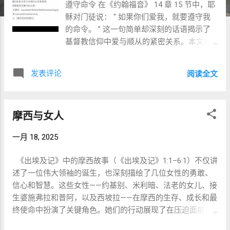
遵守命令 在《约翰福音》 14 章 15 节中，耶
稣对门徒说： “ 如果你们爱我，就要遵守我
的命令。 ” 这一句简单却深刻的话语揭示了
基督教信仰中爱与顺从的紧密关系。本文将
从不同的角度，探讨神的爱、爱与盟约的关
系、以及作为基督徒如何在爱中履行自己的
发表评论
阅读全文
责任。 一、什么是爱？ 在《申命记》 6 章
4-5 节中，摩西向以色列人宣告： “ 以色列
啊，你要听，耶和华我们的神是独一的耶和
摩西与女人
华；你要全心、全性、全力爱耶和华你的
神。 ” 这段经文揭示了爱神的核心要素：全
一月 18, 2025
心、全性和全力。这不仅仅是情感的表达，
更是一种完全的奉献和忠诚。 在古代近东文
《出埃及记》中的摩西故事（《出埃及记》1:1–6:1）不仅讲
化中，爱不仅是情感上的亲近，更是一种基
述了一位伟大领袖的诞生，也深刻描绘了几位女性的勇敢、
于盟约的责任。在那个时代，宗主国王与藩
信心和智慧。这些女性——约基别、米利暗、法老的女儿、接
属国王之间的关系通常是以盟约的形式存在
生婆施弗拉和普阿，以及西坡拉——在摩西的生存、成长和最
的，这种盟约关系包括了父子关系和主仆关
终使命中扮演了关键角色。她们的行动展现了在压迫面前，
系。在这种关系中，爱意味着忠诚、服务和
信心、怜悯和抵抗的力量。然而，在这些勇敢行为的背后，
顺从，这三者都是履行盟约的核心。耶和华