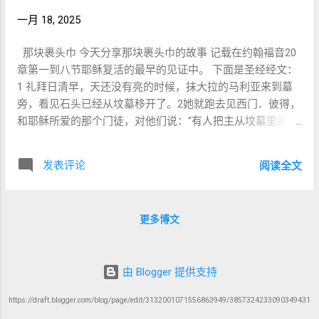
给他们，叫一切信他的，不至灭亡，反得永
灵遗产，而雅各才是应许的继承者。 - 雅各的欺骗行为虽
的地方。这并非巧合，而是神圣的干预，确保摩西被唯一有
生。 ” 这段经文中的 “ 信 ” 不仅是相信，更是
一月 18, 2025
然使他得到了祝福，但也带来了多年的流离与苦难。这提醒
能力拯救他的人发现。 米利暗：守望的姐姐与女先知 约基别
一种忠诚的表现，即对神的约定和命令的顺
我们，即使是出于善意的行为，也可能带来复杂的后果。 -
的女儿米利暗在确保摩西安全方面发挥了关键作用。在将篮
从。 耶稣在《约翰福音》 14 章 15 节中再次
那块裹头巾 今天分享那块裹头巾的故事 记载在约翰福音20
与《新约》的联系： - 这一事件与《新约》中 “ 属灵继承 ”
子放入河中后，米利暗守在附近，照看她的弟弟。当法老的
强调： “ 如果你们爱我，就要遵守我的命
章第一到八节耶稣复活的最早的见证中。 下面是圣经经文：
的主题相呼应。在《罗马书》 9 章中，保罗提到神的拣选不
女儿发现篮子时，米利暗抓住机会介入。她走近公主，提议
令。 ” 这是对信仰的一个核心要求：爱神不
1 礼拜日清早，天还没有亮的时候，抹大拉的马利亚来到墓
是基于人的行为或血统，而是基于神的旨意。正如雅各虽为
为这个孩子找一位希伯来奶妈，巧妙地确保摩西能够回到母
仅仅是情感上的表达，而是通过顺从神的命
旁，看见石头已经从坟墓移开了。2她就跑去见西门．彼得，
次子却蒙祝福，《新约》强调神的恩典超越人的传统与期
亲身边哺乳。米利暗的机智和勇敢不仅救了摩西的性命，还
令来体现。爱与遵守神的命令是不可分割
和耶稣所爱的那个门徒，对他们说：“有人把主从坟墓里搬走
望。 二、雅各在婚礼之夜被拉班欺骗（创世记 29 章） 雅各
使他在幼年时能够与希伯来的根源保持联系。 米利暗的角色
的，正如一个忠实的仆人通过服务主人的意
了，我们不知道他们把他放在哪里。”3彼得和那门徒就动
为了娶拉结，为拉班工作了七年，但在婚礼之夜，拉班却将
不仅限于摩西的婴儿时期。她后来被确认为一位女先知和领
愿来表达对主人的爱...
身，到坟墓那里去。4两个人一齐跑，那门徒比彼得跑得快，
利亚嫁给了他。这一欺骗发生在黑暗中，雅各 “ 看不见 ” 新
发表评论
袖，在出埃及期间带领以色列妇女，并在红海边庆祝他们的
阅读全文
先到了坟墓，5屈身向里面观看，看见细麻布还在那里，但他
娘的真实身份。 - 犹太智慧： - 这一事件被视为 “ 以牙还
得救。她在摩西生命中的存在，是以色列妇女力量和信心的
却没有进去。6西门．彼得随后也到了；他进入坟墓，看见细
牙 ” （ middah k’neged middah ）的体现。雅各曾欺骗失明的
持续提醒，她的先知性洞察力也反映了上帝对她行动的引
麻布还放在那里，7也看见耶稣的裹头巾，没有和细麻布放在
父亲，如今在黑暗中被人欺骗。这提醒我们，行为的结果往
导。 法老的女儿：意外的拯救者...
更多博文
一起，而是卷着放在一边。8那时，先到坟墓的那门徒也进
往会以某种方式回到我们身上。 - 利亚虽起初不被雅各所
去，他看见，就信了。 这段文字总体看很清楚。有一个疑问
爱，却成为以色列六个支派的母亲，包括犹大支派 —— 大卫
就是第七节“那时，先到坟墓的那门徒也进去，他看见，就信
王和弥赛亚的祖先。这表明，看似不幸的事件可能是神更大
由 Blogger 提供支持
了”。这节中“先到坟墓的那门徒”传统认为那是约翰福音的作
计划的一部分。 - 与《新约》的联系： - 雅各的经历与
者约翰本人。本文作者也认同这一看法。所以第八节讲约翰
《新约》中 “ 通过苦难得救赎 ” 的主题相呼应。正如雅各的
https://draft.blogger.com/blog/page/edit/3132001071556863949/3857324233090349431
看见，就信了。这个“信”应该指约翰相信耶稣已经复活。 问
苦难最终带来祝福，《罗马书》 8 章 18 节说： “...