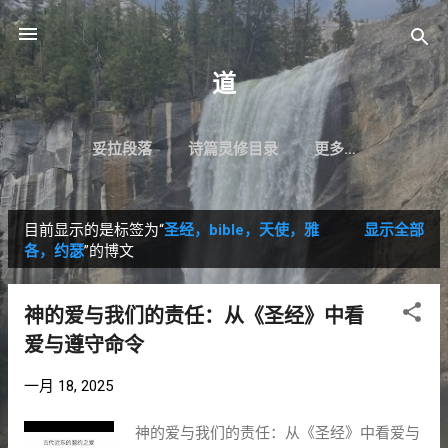
跳至主要内容
道
妥拉段落
诗篇灵修目录
更多…
目前显示的是标签为“
圣经，bible，天使，雅
显示全部
博
各，约瑟
”的博文
文
神的爱与我们的责任：从《圣经》中看
爱与遵守命令
一月 18, 2025
神的爱与我们的责任：从《圣经》中看爱与