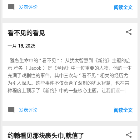
是上帝隐秘的手在引导一切，以实现祂救赎祂子民的伟大计
神是主，以色列是仆。 二、爱与盟约 在圣经
发表评论
阅读全文
划。 施弗拉和普阿：反抗法老的命令 故事始于以色列人在埃
中，爱与盟约常常是密不可分的。爱是基于
及为奴，法老下令杀死所有希伯来男婴。希伯来的接生婆施
对神的感恩和信任，表现为忠诚（ covenant
弗拉和普阿被指派执行这一屠杀命令。然而，她们敬畏上帝
fidelity ）、服务（ servanthood ）和顺从（
看不见的看见
胜过法老，拒绝服从。她们巧妙地找到方法拯救婴儿，声称
obedience ）。例如，在《出埃及记》 8 章 1
希伯来妇女身体强健，在接生婆到达之前就已经生产。她们
节，神命令摩西对法老说： “ 让我的人民离
一月 18, 2025
的抵抗是对法老暴政的第一次反抗，她们的勇气确保了摩西
开这里，使他们可以事奉我。 ” 这表明，神
能够出生在一个仍有生存可能的世界。 《圣经》告诉我们，
救赎以色列人不仅是为了释放他们脱离奴
雅各生命中的 “ 看不见 ” ：从犹太智慧到《新约》主题的启
上帝“厚待接生婆”（《出埃及记》1:20），因她们的忠诚而赐
役，更是要他们归向神，履行与神的约。 同
示 雅各（ Jacob ）是《圣经》中一位重要的人物，他的一生
福她们。这种神圣的恩惠是一个微妙而有力的提醒：即使在
样，在《出埃及记》 34 章 6-7 节，神宣告自
充满了戏剧性的事件，其中三次与 “ 看不见 ” 相关的经历尤
最黑暗的时刻，上帝也在工作，利用人类的勇气来挫败邪恶
己是 “ 有怜悯有恩典的神，不轻易发怒，并
为引人深思。这些事件不仅蕴含了深刻的犹太智慧，也在某
并保全生命。 约基别：一位母亲的牺牲 当摩西出生时，他的
且有丰盛的慈爱和诚实 ” 。神的爱不是单纯
种程度上预示了《新约》中的一些核心主题。让我们逐一探
母亲约基别将他藏了三个月，以保护他免受法老命令的伤
的情感表达，而是体现在神对盟约的忠诚和
讨这些事件及其背后的意义。 一、雅各骗取以撒的祝福（创
害。意识到无法再在家中保护他，她做出了一个心痛的决
对悔改者的赦免上。神的慈爱（ hesed ）是
世记 27 章） 以撒年老时眼睛昏花，看不见谁是他的长子以
定：将摩西放入一个篮子，让他漂流在尼罗河上。这一充满
发表评论
永恒的，是他对信约的持守和对世人的恩
阅读全文
扫。在母亲利百加的策划下，雅各伪装成以扫，成功获得了
信心和绝望的行为既是放弃，也是希望——希望上帝会看顾她
典。 三、神的爱与耶稣的教导 在《约翰福
父亲的祝福。 - 犹太智慧： - 以撒的 “ 看不见 ” 不仅是身
的孩子。约基别的行动展现了一位母亲坚定不移的爱和对神
音》 3 章 16 节中，耶稣揭示了神爱世人的伟
体上的失明，也象征了他对以扫真实属灵的 “ 盲目 ” 。犹太
圣眷顾的信任。 上帝隐秘的手在这一刻显现出来。载着摩西
大举动： “ 神爱世人，甚至把他的独生子赐
约翰看见那块裹头巾,就信了
传统认为，以扫虽然身为长子，却不适合继承亚伯拉罕的属
的篮子没有漂向随机的地方，而是直接漂到了法老女儿沐浴