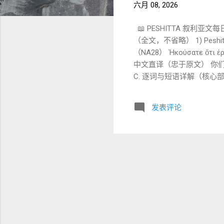
六月 08, 2026
📖 PESHITTA 叙利亚文
（全文，不省略） 1) Peshitta Syriac 原文（BFBS 1920） ܟ 2
（NA28） Ἠκούσατε ὅτι ἐρρ
中文直译（忠于原文） 你们听
C. 逐词与短语详解（核心部分） 1. ܫܡܥܬܘܢ ܕܐܬܐܡܪ šma‘tūn d-’et’amar 你们听见 曾被说 🔍 对应
ἐρρέθη 👉 再次进入： 👉 律法/传统引用公式 2. ܕܬܚܒ ܠܩܪܝܒܟ d-t
ܩܪܝܒܐ (qarībā) ： 邻近的人 亲近的人 🔍 对应 Greek：ἀγαπήσεις τὸν πλησίον σου 👉 直接对应： 👉 利未记 19:18 3.
发表评论
ܘܬܣܢܐ ܠܒܥܠܕܒܒܟ w-tesnā l-ba‘ldabbāḵ 并且恨你的仇敌 动词：ܣܢܐ（s-n-ʾ）： 恨 ܒܥܠܕܒܒܐ (ba‘ldabbā) ： 仇敌、敌对者
🔍 对应 Greek：μισήσε
───────────────
但： 👉 “恨仇敌”并不是
文献...