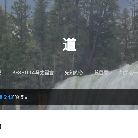
跳至主要内容
道
录
PESHITTA马太福音
先知的心
总目录
如果这一
5:43
”的博文
3