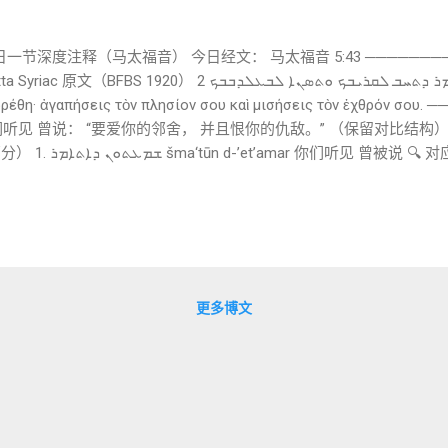
每日一节深度注释（马太福音） 今日经文： 马太福音 5:43 ────────
ܬܘܢ ܕܐܬܐܡܪ ܕܬܚܒ ܠܩܪܝܒܟ ܘܬܣܢܐ ܠܒܥܠܕܒܒܟ 2) Greek 原文
έθη· ἀγαπήσεις τὸν πλησίον σου καὶ μισήσεις τὸν ἐχθρόν σο
见 曾说： “要爱你的邻舍， 并且恨你的仇敌。” （保留对比结构） ─
 Greek：Ἠκούσατε ὅτι
eḥab l-qarībāḵ 要爱你的邻舍 动词：ܚܒ（ḥ-b-b） 爱
ις τὸν ἐχθρόν σου C（总结观察） 结构： 爱邻舍 → 恨仇敌 👉 对
─ D. 译经传统与文本观察 1. 关键观察（非常重要） 在希伯来圣经中： 
律法命令 2. 那“恨仇敌”从哪里来？ 可能来源： 社会实践 群体界限 
更多博文