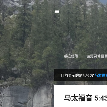
妥拉段落
诗篇灵修目
目前显示的是标签为“
马太福音 
博
文
马太福音 5:4