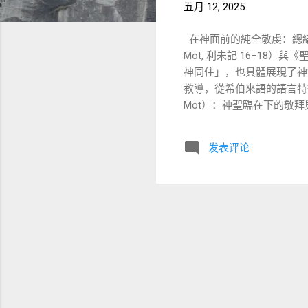
五月 12, 2025
在神面前的純全敬虔：總結
Mot, 利未記 16–18）
神同住」，也具體展現了神
教導，從希伯來語的語言特徵
Mot）：神聖臨在下的敬拜與
何進入至聖所，為以色列全體贖罪。 關鍵詞： כפר（kaphar） ：
係。 טהור（tahor）與 טמא（tamei） ：「潔淨與不潔淨」——不只是衛生概念，而是與神的臨在有無可親近性。 此外，利
发表评论
未記 17–18章強調： 血
比指出，贖罪日並非魔法式
者們（Kedoshim）：聖
姓在家庭、社會、商業、法律與
欺騙、詛咒弱者（19:11–14） 愛
愛，是具體的責任與行動，不是抽象情感。 צדק（tzedek） ：公義，與「對準
約忠誠的慈愛，是律法倫理
聖潔的實踐與真信心 新約
的虔誠就是看顧孤兒寡婦，在世
「要愛人如己」，稱其...