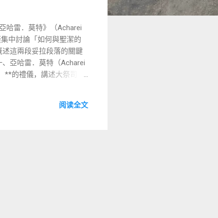
雷．莫特》（Acharei
落，不僅集中討論「如何與聖潔的
概述這兩段妥拉段落的關鍵
哈雷．莫特（Acharei
ur）**的禮儀，講述大祭司如
阅读全文
3） 猶太傳統見解： 猶太拉
權與聖潔的尊重。 二、聖
」（19:2）出發，詳細列出百
19:9–10） 不可偷竊、
ah） ：
 三、《雅各書》的回音：
的父面前，那清潔沒有玷污
用了《利未記》19:18：