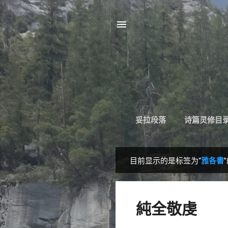
妥拉段落
诗篇灵修目
目前显示的是标签为“
雅各書
博
文
純全敬虔