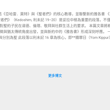
《亞哈雷．莫特》與《聖者們》的核心教導，並聯繫新約雅各書 《亞哈
與《聖者們》（Kedoshim, 利未記 19–20）是妥拉中極為重要的段
對聖約子民在道德、倫理、敬拜與社群生活上的要求。 本篇文章將
與猶太傳統角度出發，並與新約中的《雅各書》形成深刻呼應。 一、亞
分別為聖 此段落以利未記 16 章為核心，即**贖罪日（Yom Kipp
「遮蓋、贖罪」——表示神以恩典遮蓋人的罪過，恢復關
是生命，不可任意食用（17:11） 神子民的性倫理必須與外邦分別（18:
的潔淨，而是一場全民的悔改與謙卑，透過大祭司的職分表達對神主
潔與倫理不可分割 利未記 19–20 章從「你們要聖潔，因為我是聖潔的
敬拜上的具體行動。 核心重點： 尊重父母（19:3） 留田角給窮人（
更多博文
鄰如己 （19:18） 不可用不同法碼欺騙（19:35–36） 希伯來語亮點： אהבה（ahav
神心意」的秩序有關。 חסד（chesed） ：盟
的靈魂。 這段經文不只是道德守則，更是神子民活出祂形象的方式。
的《雅各書》明顯延續了這兩段妥拉的主題。雅各強調： 「在神我們
上保守自己不沾染世俗。」（雅 1:27） 對照分析： 雅各書 2:8 引