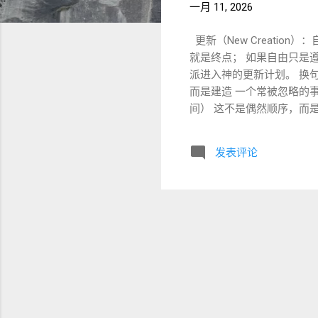
一月 11, 2026
更新（New Creati
就是终点； 如果自由只是遵
派进入神的更新计划。 换
而是建造 一个常被忽略的
间） 这不是偶然顺序，而
宇宙模型 ： 七阶段建造（
出埃及不是结束历史， 而是
发表评论
归我作祭司的国度，圣洁的国民
会结构中体现神的公义 自由在
任何你想做的事， 而是愿意
约不断用出埃及模式来讲述救
进一步推进到一个更大的图景
（林后 5:17） 这里的
天新地的观众， 而是已经
形态不是： 脱离物质世界 