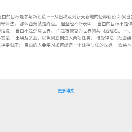
on）：自由的目标是参与新创造 ——从出埃及到新天新地的使命轨迹 如果
守律法， 那么西奈就是终点。 但圣经不断表明： 自由的目标不是停
句话说： 自由不是逃离世界， 而是被恢复为世界的共同治理者。 一
事实是： 出埃及之后，以色列立刻进入两项任务： 接受律法（社会结
是神学顺序： 自由的人要学习如何建造一个让神居住的世界。 会幕本
对应创世七日） 圣所结构象征天地秩序 人在其中承担服事与守护角色（参
重新启动“受造使命”。 二、从“被救赎者”到“被差派者” 在西奈之约
。”（出 19:6） 这不是地位称号，而是功能描述： 祭司 = 在神与
此被重新定义为： 能够为他人承担责任的能力。 Jonathan Sack
承担对他人的责任。 因此，盟约之后紧接着是使命。 三、新约中的“
赎： 出埃及 新约 逾越节 耶稣的死 过红海 洗礼 西奈立约 圣灵降临
更多博文
： 不只是民族更新，而是 受造界的更新 。 保罗说： “若有人在
“新创造”不是指个人心理更新， 而是指： 新世界秩序已经在弥赛亚群体
进入更新工程的参与者。 四、启示录：自由的终点是与神一同治理 
进入纯属灵空间 而是： 新耶路撒冷降临到地上。 神不带人离开世界， 而