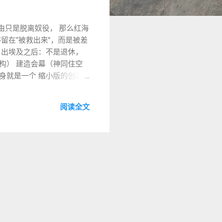
自由只是脱离奴役， 那么红海
留在“被救出来”，而是被差
、出埃及之后：不是退休，
构） 建造会幕（神同住空
身就是一个 缩小版的创造
 创 2:15） 也就是说：
中，神对以色列说： “你们要
阅读全文
世界之间服事 国度 = 在社
s 指出： 真正的自由不是做
新出埃及”与新创造语言 新
 会幕 神住在人中间 但新约
弥赛亚里，他就是新创造。”
中提前开始。 信徒不是等待新
在启示录的结尾，自由的终极
是更新世界。 ...