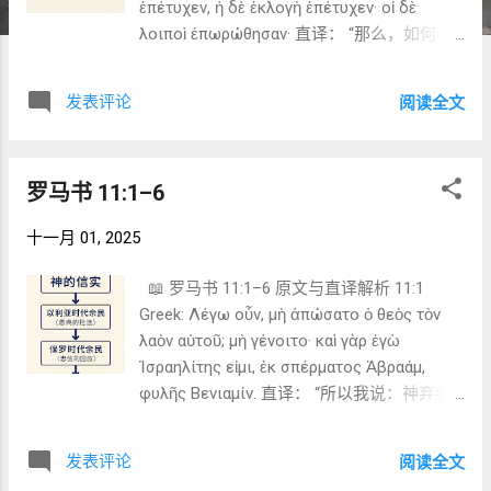
ἐπέτυχεν, ἡ δὲ ἐκλογὴ ἐπέτυχεν· οἱ δὲ
λοιποὶ ἐπωρώθησαν· 直译： “那么，如何
呢？以色列所寻求的，他们没有获得；但拣
选（ἡ ἐκλογὴ）得到了；其余的人（οἱ
发表评论
阅读全文
λοιποὶ）却被蒙蔽（ἐπωρώθησαν）。” 注释
与关键词： “ἐπιζητεῖ”：意为「热切寻求」
——动词含持续追求之意（ἐπι + ζητέω），
罗马书 11:1–6
暗示以色列在热心地追求公义（参 10:2）。
“ἐπέτυχεν”：来自 τυγχάνω ，意为「达到、
十一月 01, 2025
得着」，此处为对照句：部分得着，部分未
得着。 “ἡ ἐκλογὴ”：「那拣选的（群体）」
📖 罗马书 11:1–6 原文与直译解析 11:1
——即神按恩典所保留的余民（λείμμα，参
Greek: Λέγω οὖν, μὴ ἀπώσατο ὁ θεὸς τὸν
11:5）。 “ἐπωρώθησαν” 来自 πωρόω ，意为
λαὸν αὐτοῦ; μὴ γένοιτο· καὶ γὰρ ἐγὼ
「使心刚硬、迟钝」，原用于石头（ πῶρος
Ἰσραηλίτης εἰμι, ἐκ σπέρματος Ἀβραάμ,
），暗示心灵如石、失去感应。 📘 Tucker 的
φυλῆς Βενιαμίν. 直译： “所以我说：神弃绝
洞见： 在 Reading Romans after
了祂的子民吗？绝不可能！因为我自己就是
Supersessionism 中，Tucker 强调这里的“以
以色列人，出于亚伯拉罕的种子
色列”并非被取代，而是 被区分 。 神的计划
发表评论
阅读全文
（σπέρμα），属便雅悯支派。” 注释：
仍在以色列中运行，只是“余民”与“其余的”目