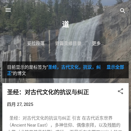
跳至主要内容
道
妥拉段落
诗篇灵修目录
更多…
目前显示的是标签为“
圣经，古代文化，抗议，纠
显示全部
博
正
”的博文
文
圣经：对古代文化的抗议与纠正
四月 27, 2025
圣经：对古代文化的抗议与纠正 引言 在古代近东世界
（Ancient Near East），多神信仰、偶像崇拜，以及残酷的