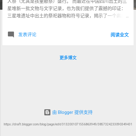
人祭（尤其是孩童献祭）盛行。 而最近在中国四川出土的三
星堆新一批文物与文字记录，也为我们提供了震撼的印证：
三星堆遗址中出土的祭祀器物和符号记录，揭示了一个高度
发达却又与古代近东文化极为相似的宗教体系。 三星堆文化
同样展现了**多神崇拜（Polytheism）**的特征，不同神灵
发表评论
阅读全文
各自掌管特定领域（如天、地、山川、太阳、雨水等）。 宗
教实践中亦伴随着复杂的祭祀仪式，祭器宏伟且造型夸张，
强调人与神之间的交换与讨好关系。 这一发现说明， 古代世
更多博文
界，无论在近东还是在远东，普遍存在着多神、偶像、献祭
体系 。 面对这种普遍的文化氛围， 圣经的声音极其独特而
激进 ：它宣告独一真神的主权，否定偶像，拒绝以人命作为
取悦神明的手段，并且以尊重生命、追求公义作为信仰的核
心。 因此，圣经不是顺应古代文化的产物，而是一场深刻的
属灵抗议与纠正的运动。 本文将探讨： 圣经如何挑战古代世
界的多神与偶像文化； 圣经如何反对野蛮的献祭体系，尤其
是反对儿童献祭； 圣经如何开创一个尊重生命、强调神圣伦
由 Blogger 提供支持
理的全新信仰体系； 以及圣经如何重新诠释古老的洪水叙
事，并赋予新的意义； 最后，思考这些信息对我们今天的启
https://draft.blogger.com/blog/page/edit/3132001071556863949/3857324233090349431
示。 一、圣经对多神与偶像崇拜的抗议 古代文化背景 在圣