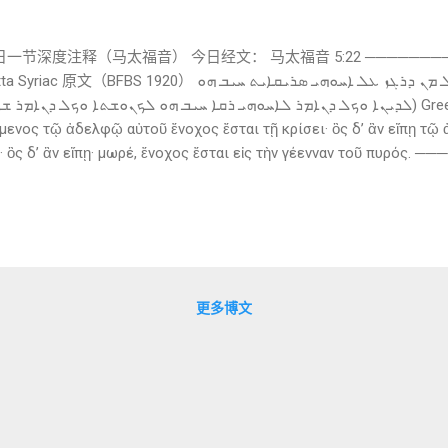
每日一节深度注释（马太福音） 今日经文： 马太福音 5:22 ────────
ܐܢܐ ܕܝܢ ܐܡܪ ܐܢܐ ܠܟܘܢ ܕܟܠ ܡܢ ܕܪܓܙ ܥܠ ܐܚܘܗܝ ܣܪܝܩܐܝܬ ܚܝ
όμενος τῷ ἀδελφῷ αὐτοῦ ἔνοχος ἔσται τῇ κρίσει· ὃς δ’ ἂν εἴπῃ τῷ
· ὃς δ’ ἂν εἴπῃ· μωρέ, ἔνοχος ἔσται εἰς τὴν γέενναν τοῦ πυρό
你们说： 凡是 向他的弟兄发怒的， 是该受审判的； 凡是 对他的弟
的， 是该进入火的地狱的。 （尽量保留层层递进的结构） ─────────
d-rgaz ‘al ’aḥūhī ܪܓܙ (rgaz) ：发怒、生气
īqā’īt 副词：空地、无缘无故地 🔍 对应部分手稿中的“ε...
更多博文