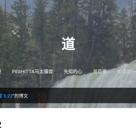
跳至主要内容
道
录
PESHITTA马太福音
先知的心
总目录
如果这一
5:22
”的博文
2