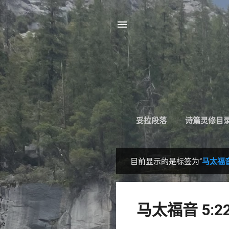
妥拉段落
诗篇灵修目
目前显示的是标签为“
马太福音 
博
文
马太福音 5:2