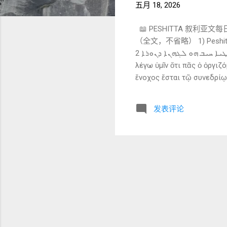
五月 18, 2026
📖 PESHITTA 叙利亚文
（全文，不省略） 1) Peshitta Syriac 原文（BFBS 1920） ܒ ܗܘ
ܠܕܝܢܐ ܘܟܠ ܕܢܐܡܪ ܠܐܚܘܗܝ ܪܩܐ ܚܝܒ ܗܘ ܠܟܢܘܫܬܐ ܘܟܠ ܕܢܐܡܪ ܫܛܝܐ ܚܝܒ ܗܘ ܠܓܗܢܐ ܕܢܘܪܐ 2) Greek 原文（NA28） ἐγὼ δὲ
λέγω ὑμῖν ὅτι πᾶς ὁ ὀργιζ
ἔνοχος ἔσται τῷ συνεδρίῳ
文直译（忠于原文） 但我对
审判的； 凡是 说“愚顽的”
发表评论
短语详解（核心部分） 1. ܐܢܐ ܕܝܢ ܐܡܪ ܐܢܐ ܠܟܘܢ ’anā dēn ’āmar ’anā l-kōn 我却对你们说 🔍 对应 Greek：ἐγὼ δὲ λέγω ὑμῖν
👉 关键： 👉 权威对比（但我告诉你们） 2. ܕܟܠ ܡܢ ܕܪܓܙ ܥܠ ܐܚܘܗܝ d-kol man 
ܥܠ ：对 ܐܚܘܗܝ ：他的弟兄 🔍 对应 Greek：ὁ ὀργιζόμενος τῷ ἀδελφῷ 👉 关键转折： 👉 从“杀人” → “愤怒” ➡️ 内在层面
3. ܣܪܝܩܐܝܬ sr