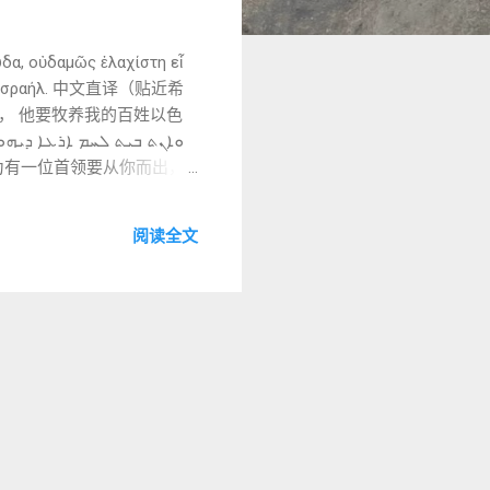
οὐδαμῶς ἐλαχίστη εἶ
ου τὸν Ἰσραήλ. 中文直译（贴近希
， 他要牧养我的百姓以色
5:3 = 英文 5:4 1️⃣ 希
阅读全文