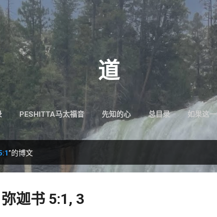
跳至主要内容
道
录
PESHITTA马太福音
先知的心
总目录
如果这一
:1
”的博文
弥迦书 5:1, 3