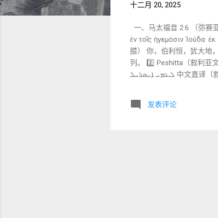
十二月 20, 2025
一、马太福音 2:6 （弥赛亚出生地的
ἐν τοῖς ἡγεμόσιν Ἰούδα· 
腊） 你，伯利恒，犹大地
列。 2️⃣ Peshitta（叙利亚文，新约）  ܗܘܝܬ ܙܥܘܪܐ ܒܪ̈ܝܫܐ ܕܝܗܘܕܐ ܕܡܢܟܝ ܢܦܩ ܪܝܫܐ ܕܢܪܥܐ
ܠܥܡܝ ܐܝܣܪܝܠ 中文直译（叙利亚文） 你，伯利恒，犹大之地， 在犹大的首领中并非微小； 因为有一位首领要从你而出，
他要牧养我的百姓以色列。 📌 特点 ： 与希
教会接受的标准弥赛亚经文 二、弥迦
发表评论
伯来文（马所拉文本 MT） 📖 弥迦书 5:1（MT）  יְהוּדָה מִמְּךָ לִי יֵצֵא לִהְיוֹת מוֹשֵׁל
בְּיִשְׂרָאֵל וּמוֹצָאֹתָיו מִקֶּדֶם מִימֵי עוֹלָם 中文直译（希伯来） 你，伯利恒·以法他， 在犹大的千族
出， 作以色列的统治者； 他的根源出于久远，来自亘古的日子。
אֱלֹהָיו וְיָשָׁבוּ כִּי־עַתָּה יִג...