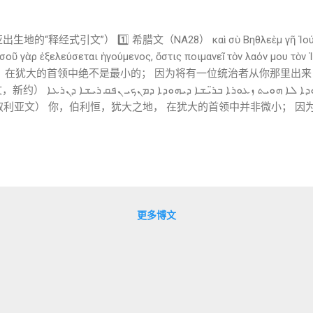
“释经式引文”） 1️⃣ 希腊文（NA28） καὶ σὺ Βηθλεὲμ γῆ Ἰούδα, 
ἐκ σοῦ γὰρ ἐξελεύσεται ἡγούμενος, ὅστις ποιμανεῖ τὸν λαόν μ
， 在犹大的首领中绝不是最小的； 因为将有一位统治者从你那里出来
ܘܐܢܬ ܒܝܬ ܠܚܡ ܐܪܥܐ ܕܝܗܘܕܐ ܠܐ
腊文几乎完全一致 明确保留 “牧养（ܢܪܥܐ / raʿā）以色列” 显示这是 早期叙利亚
书 5:1, 3 ⚠️ 注意编号差异 希伯来圣经：5:1 = 英文圣经 5:2 希伯来 
וְאַתָּה בֵּית־לֶחֶם אֶפְרָתָה צָעִיר לִהְיוֹת בְּאַלְפֵי
中实在微小； 但将有一位为我而
 📖 弥迦书 5:3（MT） וְעָמַד וְרָעָה בְּעֹז יְהוָה בִּגְאוֹן שֵׁם יְהוָה
更多博文