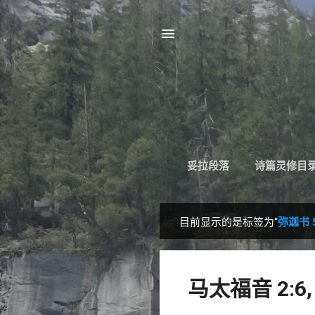
妥拉段落
诗篇灵修目
目前显示的是标签为“
弥迦书 5
博
文
马太福音 2:6, 