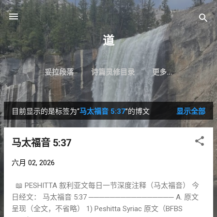
跳至主要内容
道
妥拉段落
诗篇灵修目录
更多…
目前显示的是标签为“
马太福音 5:37
”的博文
显示全部
博
文
马太福音 5:37
六月 02, 2026
📖 PESHITTA 叙利亚文每日一节深度注释（马太福音） 今
日经文： 马太福音 5:37 ──────────────── A. 原文
呈现（全文，不省略） 1) Peshitta Syriac 原文（BFBS