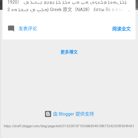
1920） ܐܠܐ ܢܗܘܐ ܡܠܬܟܘܢ ܗܝܢ ܗܝܢ ܘܠܐ ܠܐ ܕܡܕܡ ܕܝܬܝܪ ܡܢ
ܗܠܝܢ ܡܢ ܒܝܫܐ ܗܘ 2) Greek 原文（NA28） ἔστω δὲ ὁ λόγος
ὑμῶν ναὶ ναί, οὒ οὔ· τὸ δὲ περισσὸν τούτων ἐκ τοῦ πονηροῦ
ἐστιν. ──────────────── B. 中文直译（忠于原文）
发表评论
阅读全文
但你们的话， 应当是：“是，是”；“不是，不是”； 凡多出来
的， 就是出于恶的。 （保留重复结构与对比）
──────────────── C. 逐词与短语详解（核心部分）
更多博文
1. ܐܠܐ ܢܗܘܐ ܡܠܬܟܘܢ ellā nehwe mellatkōn 而是 你们的话要
成为…… 🔍 对应 Greek：ἔστω δὲ ὁ λόγος ὑμῶν 👉 关键：
👉 从“禁止誓言” → “正面替代” 2. ܗܝܢ ܗܝܢ hēn hēn 是，是 🔍
对应 Greek：ναὶ ναί 👉 重复： 👉 强调清晰与确定 3. ܘܠܐ ܠܐ
w-lā lā 不是，不是 🔍 对应 Greek：οὒ οὔ 👉 同样重复： 👉
强调坚定否定 4. ܕܡܕܡ ܕܝܬܝܪ ܡܢ ܗܠܝܢ d-medem d-yattīr
men hallēn 凡是多于这些的 🔍 对应 Greek：τὸ δὲ περισσὸν
τούτων 👉 关键： 👉 “多出来的”＝额外修饰、强化、誓言 5.
ܡܢ ܒܝܫܐ ܗܘ men bīšā hū 是出于恶的 🔍 对应 Greek：ἐκ τοῦ
由 Blogger 提供支持
πονηροῦ ἐστιν 👉 关键： 👉 不只是“多余” 而是： 👉 有问题
https://draft.blogger.com/blog/page/edit/3132001071556863949/3857324233090349431
的来源 C（总结观察） 结构： 正面命令 → 两个简单表达 →
否定额外 → 定性（出于恶） 👉 核心原则： 👉 简单 + 真实