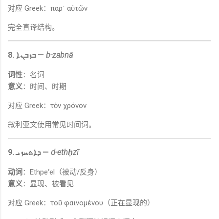
对应 Greek：παρ᾽ αὐτῶν
完全直译结构。
8. ܒܙܒܢܐ —
b-zabnā
词性
：名词
意义
：时间、时期
对应 Greek：τὸν χρόνον
叙利亚文使用常见时间词。
9. ܕܐܬܚܙܝ —
d-ethḥzī
动词
：Ethpe‘el（被动/反身）
意义
：显现、被看见
对应 Greek：τοῦ φαινομένου（正在显现的）