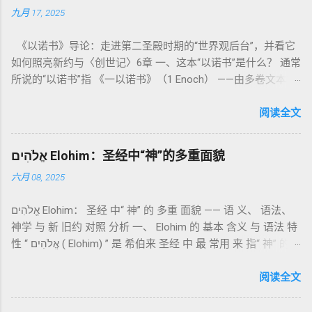
九月 17, 2025
德上的圣洁，更意味着“分别出来”、“归属于神”。 《利未记》教
导人如何通过祭献、饮食、节期、社会正义等方面在实际生活
《以诺书》导论：走进第二圣殿时期的“世界观后台”，并看它
中活出“圣洁”。圣洁不仅是内心态度，更是生活方式。 二、献
如何照亮新约与〈创世记〉6章 一、这本“以诺书”是什么？ 通常
祭制度：与神相交的通道 前七章详细描述五种祭： 燔祭
所说的“以诺书”指 《一以诺书》（1 Enoch） ——由多卷文本构
（olah）：全然献上，象征奉献与赎罪； 素祭 （minchah）：
成的犹太启示文学合集，成书于 第二圣殿时期 （约公元前3—1
感恩的麦祭，象征生活之献； 平安祭 （shelamim）：人与神
世纪），虽不在犹太/基督教主流正典之内（ 埃塞俄比亚正教
阅读全文
团契的象征； 赎罪祭 （chatat）：针对无意之罪的遮盖； 赎愆
视为正典），却在耶稣与使徒的时代 影响极大 。完整文本以
祭 （asham）：针对特定罪行的赔偿与赎回。 这些制度不是单
吉兹语（埃塞俄比亚语） 保存， 死海古卷 出土了多份 阿拉姆
纯宗教仪式，而是 神提供给罪人恢复关系的方式 。 希伯来文
אֱלֹהִים Elohim：圣经中“神”的多重面貌
语 残卷，另有 希腊文 片段，显示其广泛流传。 《一以诺书》
“כפר”（kaphar）意为“遮盖、和解”，显示出神主动设立机制使
六月 08, 2025
大体由五部分组成（作者与年代各异）： 《守望者之书》（1–
祂的子民得洁净并维系同在。 三、祭司制度与敬拜秩序 亚伦与
36） ：叙述堕落天使“ 守望者 ”（Aram. ʿîrîn ，参但4）与人女
他的子孙被设立为祭司，是以色列人与神之间的中保。《利未
אֱלֹהִים Elohim： 圣经 中“ 神” 的 多重 面貌 —— 语 义、 语法、
通婚、巨人（尼非利人）的出现，以及神对其囚禁与审判。
记》强调他们的洁净、服饰、行为都必须与神的圣洁相称。 祭
神学 与 新 旧约 对照 分析 一、 Elohim 的 基本 含义 与 语法 特
《比喻/相似喻之书》（37–71） ：频繁出现“ 那位人子/拣选
司是 圣所的看守者、律法的教导者与百姓的代求者 。他们的失
性 “ אֱלֹהִים ( Elohim) ” 是 希伯来 圣经 中 最 常用 来 指“ 神” 的
者/义者 ”，刻画末世审判与王权。 《天文之书》（72–82） ：
败（如拿答与亚比户擅献凡火）立刻带来神的审判（利10
词汇， 其词 根 是 אֵל ( El) ， 意思 为“ 能力 者” 或“ 有权 柄
阐释**364日“以诺历”**与天体秩序。 《梦异之书》（83–90）
章），显示敬拜的严肃性。 四、洁净与不洁：属灵与社会的界
者”。 ✦ 语法 现象： Elohim 是 一个 复数 形式 （“- im” 后
阅读全文
：以异象回顾以色列史并预示末世。 《以诺书信》（91–108）
限 第11–15章讲述关于食物、疾病（如大麻风）、体液等“洁净
缀）， 但 常 与 单数 动词 搭配 使用， 表示 独 一 真神（ 如 创
：智慧训诫、“祸哉”、义人与恶人的结局等。 提示：另有《二
与不洁”的律例。其目的不是为了迷信或隔离，而是建立 圣洁与
世 记 1: 1）； 在 其他 语 境 中也 可 用于 复数 意义， 如 指 多