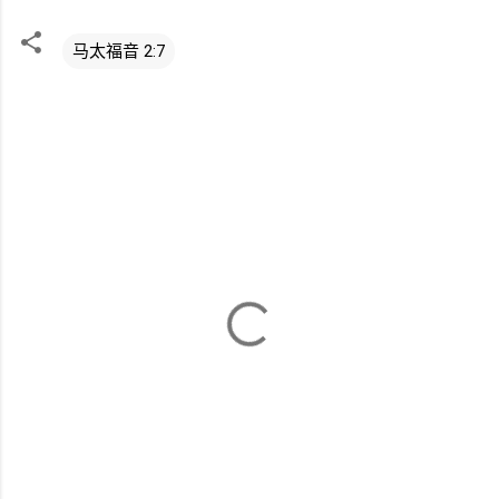
马太福音 2:7
评
论