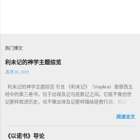
热门博文
利未记的神学主题综览
五月 26, 2025
利未记的神学主题综览 引言 《利未记》（Vayikra）是摩西五
经中的第三卷书，位于出埃及记与民数记之间。它既不像创世
记那样叙述历史，也不像出埃及记那样描绘拯救行动，而是将
焦点集中在 圣洁、礼仪、献祭与与神同居的生活准则 上。尽管
内容看似仪式化，《利未记》却揭示了 神的临在如何规范人类
阅读全文
社会与属灵生活 。 一、神的圣洁与人的回应 “你们要圣洁，因
为我耶和华你们的神是圣洁的。”（利未记19:2） 这节经文构成
《以诺书》导论
整卷书的中心神学。希伯来文“קָדוֹשׁ”（kadosh）不仅意味着道