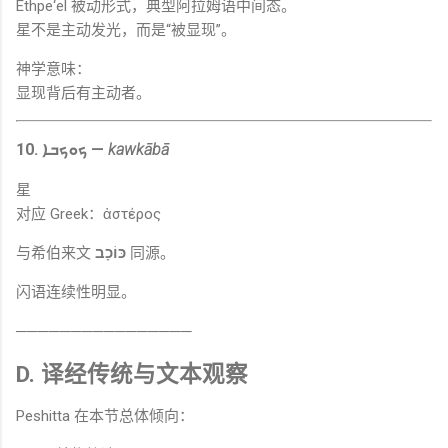
Ethpe‘el 被动形式，典型阿拉姆语中间态。
星不是主动发光，而是“被显现”。
神学意味：
显现背后有主动者。
10. ܟܘܟܒܐ —
kawkābā
星
对应 Greek：ἀστέρος
与希伯来文
כּוֹכָב
同源。
闪语连续性明显。
────────────────
D. 译经传统与文本观察
Peshitta 在本节总体倾向：