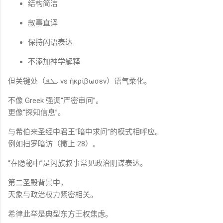
结构简洁
叙事直译
保持闪语表达
不添加神学解释
但关键处（ܝܠܦ vs ἠκρίβωσεν）语气柔化。
不像 Greek 强调“严密审问”。
更像“探知信息”。
与希伯来圣经中君王“暗中求问”的模式相呼应。
例如扫罗暗访（撒上 28）。
“在隐秘中”是闪族叙事常见政治阴谋表达。
第二圣殿背景中，
天象与政治权力紧密相关。
希律此举是典型东方王权焦虑。