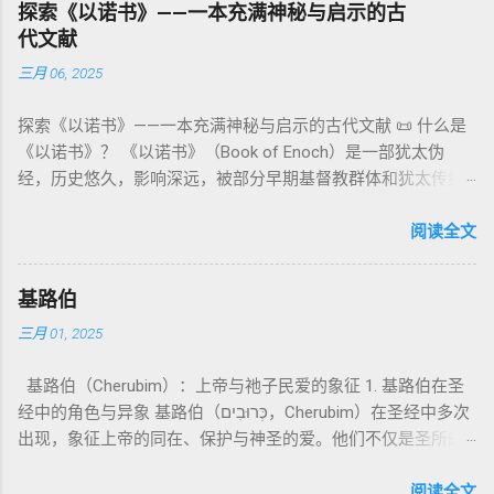
以诺书》（斯拉夫文）与《三以诺书》（希伯来文），属更晚
秩序感 ，帮助以色列人活在神的同在中。 “洁净”不是等同于“无
探索《以诺书》——一本充满神秘与启示的古
神、 属 灵 存在、 审判 官 等； 因此， 需 借助 上下文 判断 语
期以诺传统，不等同于《一以诺书》。 二、为什么重要？——
罪”，而是不妨碍与神交往的状态。圣所是神居住之地，进入必
代文献
义 和 神学 定位 。 二、 希伯来 圣经 中 Elohim 的 主要 用法 与
它是新约作者与读者共享的“语境词典” 1）新约中的直接/间接
须经过象征性与礼仪性的预备。 五、赎罪日与神同居的中心 第
三月 06, 2025
示例 分类 类型 用法 说明 示例 经文 含义 1. 真神 指 以色列 的
呼应 犹大书14–15 几乎逐字引 1 Enoch 1:9（“主带着千万圣者
16章描述每年一次的“赎罪日”（Yom Kippur），大祭司进入至
独 一 真神 创 1: 1 独 一 真神（ The God） 2. 假 神 外 邦 民族
降临审判众人”）； 犹6、彼后2:4 关于“犯罪天使被拘禁”与以诺
圣所，用血为圣所与百姓遮罪。 这是整卷《利未记》的神学中
探索《以诺书》——一本充满神秘与启示的古代文献 📜 什么是
所 崇拜 的 神祇 出 20: 3 假 神/ 偶像（ gods） 3. 属 灵 存在
的“深渊囚禁”叙事共振。 彼后2:4 用“ 他他路斯 （Tartarus）”指
心： 神愿意居住在人中间； 罪必须被遮盖才能维持这同在；
《以诺书》？ 《以诺书》（Book of Enoch）是一部犹太伪
神 的 众 子、 天使、 神圣 议会 成员 诗 82: 1, 申 32: 8– 9
天使囚禁之所，贴近以诺传统语境。 福音书/启示录 中的“ 人子
神主动提供遮罪之道（两个祭牲，特别是“为耶和华”的与“归于
经，历史悠久，影响深远，被部分早期基督教群体和犹太传统
神圣 存在（ divine beings） 4. 法官 被 委托 施行 神 审判者 出
来临与天使同来、坐在荣耀宝座审判列国 ”（太24–25；启1、
亚撒泻勒”的）。 这预表...
所珍视。它以圣经中的以诺（Enoch）——亚当的七世孙、挪亚
22: 8– 9， 诗 82: 6 法官（ judges），可能是神圣议会成员 5. 神
14、19）与《比喻之书》的“人子”母题同一语义场。 恶灵/污鬼
的曾祖父——的名义写成，包含大量关于天使、堕落、审判和弥
阅读全文
权 代表 受托 执行 神 旨意 的 人（ 如 摩西） 出 7: 1 神 的 代言
观 ：以诺将“巨人之灵”为游行污灵的渊源学解释，补给了新约
赛亚的异象。 📖 圣经中的以诺 （创世记 5:24）： “以诺与神同
人（ divine proxy） 6. 强调 威严 复数 形式 强调 尊贵 超自然 的
驱魔叙事背后的“灵界词库”（可1、路8；亦参弗6:12“执政掌
行，神将他取去，他就不在世了。” 这一神秘的记载激发了后世
显现 撒 上 28: 13 灵界 显现 或 尊称（ majestic plural） 三、
权”）。 阴间与审判意象 ：Sheol 的分区、册卷与火刑等图像，
基路伯
关于以诺与神的关系、天国奥秘的丰富想象。《以诺书》便是
每一 类 的 代表 经文 解读 1. 真神 的 独 一 性（ 创世 记 1: 1） “
帮助理解耶稣的审判比喻与《启示录》的审判美学。 社会伦理
三月 01, 2025
这种想象的结晶。 📖《以诺书》的主要内容 《以诺书》并非一
בְּרֵאשִׁית בָּרָא אֱלֹהִים...” “ 起初， 神（ Elohim） 创造 天地。” 尽
：以诺传统对压迫者的“祸哉”，与 雅各书 对不义富者的警告
本单一的作品，而是由多个部分组成，大致包括： 1️⃣ 《守望者
管 Elohim 是 复数 形式， 但 与 动词“ 创造”（ בָּרָא） 为 单数，
（雅5）形成呼应。 ...
基路伯（Cherubim）：上帝与祂子民爱的象征 1. 基路伯在圣
之书》（1 Enoch 1-36） 讲述堕落天使（守望者，Watchers）
语法 结构 显示 这 是在 强调 一位 ...
经中的角色与异象 基路伯（כְּרוּבִים，Cherubim）在圣经中多次
如何违背神的命令，与人类女子结合，生下巨人（Nephilim）。
出现，象征上帝的同在、保护与神圣的爱。他们不仅是圣所的
这些天使教授人类各种知识，如金属锻造、药草使用和占星
守护者，更象征上帝与祂子民的亲密关系。 （1）伊甸园的守
术，导致地上的罪恶泛滥。 神最终审判这些堕落天使，并通过
护者 在《创世记》3:24中，基路伯首次出现，被安置在伊甸园
阅读全文