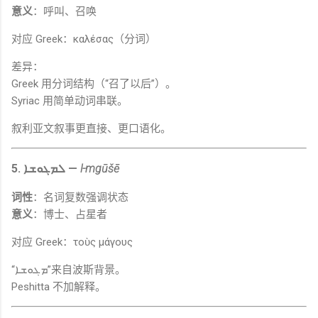
意义
：呼叫、召唤
对应 Greek：καλέσας（分词）
差异：
Greek 用分词结构（“召了以后”）。
Syriac 用简单动词串联。
叙利亚文叙事更直接、更口语化。
5. ܠܡܓܘܫܐ —
l-mgūšē
词性
：名词复数强调状态
意义
：博士、占星者
对应 Greek：τοὺς μάγους
“ܡܓܘܫܐ”来自波斯背景。
Peshitta 不加解释。