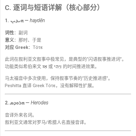
C. 逐词与短语详解（核心部分）
1. ܗܝܕܝܢ —
haydēn
词性
：副词
意义
：那时、于是
对应 Greek
：Τότε
此词在叙利亚文叙事中极常见，是典型的“闪语叙事推进词”。
功能类似希伯来文
אָז
或
וַיְהִי
的时间推进效果。
马太福音中多次使用，保持叙事节奏的“历史推进感”。
Peshitta 直译 Greek Τότε，没有解释性扩展。
2. ܗܪܘܕܣ —
Herodes
音译外来名词。
叙利亚文通常对罗马/希腊人名直接音译。