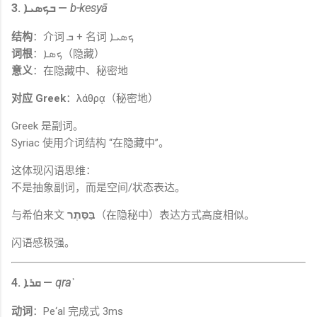
3. ܒܟܣܝܐ —
b-kesyā
结构
：介词 ܒ + 名词 ܟܣܝܐ
词根
：ܟܣܐ（隐藏）
意义
：在隐藏中、秘密地
对应 Greek
：λάθρᾳ（秘密地）
Greek 是副词。
Syriac 使用介词结构 “在隐藏中”。
这体现闪语思维：
不是抽象副词，而是空间/状态表达。
与希伯来文
בַּסֵּתֶר
（在隐秘中）表达方式高度相似。
闪语感极强。
4. ܩܪܐ —
qraʾ
动词
：Pe‘al 完成式 3ms