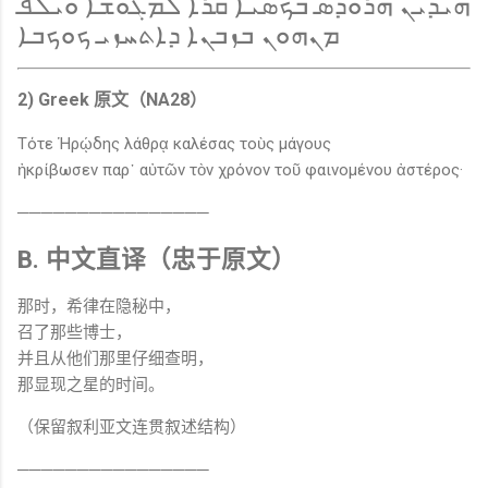
ܗܝܕܝܢ ܗܪܘܕܣ ܒܟܣܝܐ ܩܪܐ ܠܡܓܘܫܐ ܘܝܠܦ
ܡܢܗܘܢ ܒܙܒܢܐ ܕܐܬܚܙܝ ܟܘܟܒܐ
2) Greek 原文（NA28）
Τότε Ἡρῴδης λάθρᾳ καλέσας τοὺς μάγους
ἠκρίβωσεν παρ᾽ αὐτῶν τὸν χρόνον τοῦ φαινομένου ἀστέρος·
────────────────
B. 中文直译（忠于原文）
那时，希律在隐秘中，
召了那些博士，
并且从他们那里仔细查明，
那显现之星的时间。
（保留叙利亚文连贯叙述结构）
────────────────