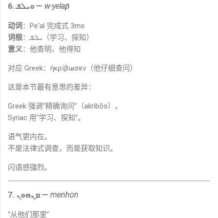
6. ܘܝܠܦ —
w-yelap̄
动词
：Pe‘al 完成式 3ms
词根
：ܝܠܦ（学习、探知）
意义
：他查明、他得知
对应 Greek：ἠκρίβωσεν（他仔细查问）
这是本节最有意思的差异：
Greek 强调“精确询问”（akribōs）。
Syriac 用“学习、探知”。
语气更内在。
不是法律式调查，而是获取知识。
闪语感强烈。
7. ܡܢܗܘܢ —
menhon
“从他们那里”