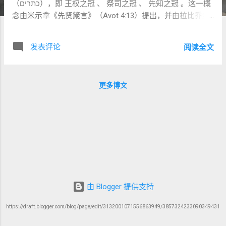
（כתרים），即 王权之冠 、 祭司之冠 、 先知之冠 。这一概
念由米示拿《先贤箴言》（Avot 4:13）提出，并由拉比乔纳
森·萨克斯在其评论中深入阐释。他指出，三冠冕分别代表权
力、圣洁与道德声音，它们共同维系社会的稳定与人的尊
发表评论
阅读全文
严。 一、王权之冠：秩序的守护者 功能 ：王权象征治理、
法律与防卫，确保国家安全和社会秩序。 特点 ：托拉规定王
必须受律法约束（申命记17:14–20），避免权力膨胀。 对自
更多博文
由的影响 ：过度的王权可能压制自由，但无政府状态又导致
混乱。萨克斯强调，合法受限的王权保障了秩序，使自由得
以在边界内存在。 现代启发 ：今天的宪政体系和法律制度就
类似于“王权”，通过法治限制权力，确保社会的基本运转。
二、祭司之冠：神圣的中介者与秩序维护者 功能 ：祭司承担
宗教礼仪与教育的职责，维系人与神的关系。 特点 ：他们无
土地产业（申命记18:1–2），权柄来自服侍与圣洁，而非财
富或武力。 重要洞见 ：萨克斯指出， 祭司的工作是循环重
复的 ：每日的献祭、每周的安息日、每年的节期——这些看
由 Blogger 提供支持
似例行的动作维护着神圣秩序。正是这种“恒常的重复”，给社
https://draft.blogger.com/blog/page/edit/3132001071556863949/3857324233090349431
会提供稳定感。 现代实例 ：今天，教师、法官、医生、社工
等承担类似功能——他们的工作看似重复，但通过规范的流程