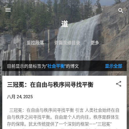
跳至主要内容
道
妥拉段落
诗篇灵修目录
更多…
目前显示的是标签为“
社会平衡
”的博文
显示全部
博
文
三冠冕：在自由与秩序间寻找平衡
八月 24, 2025
三冠冕：在自由与秩序间寻找平衡 引言 人类社会始终在自
由与秩序之间寻找平衡。自由是个人的向往，秩序是群体生
存的保障。犹太传统提供了一个深刻的框架——“三冠冕”