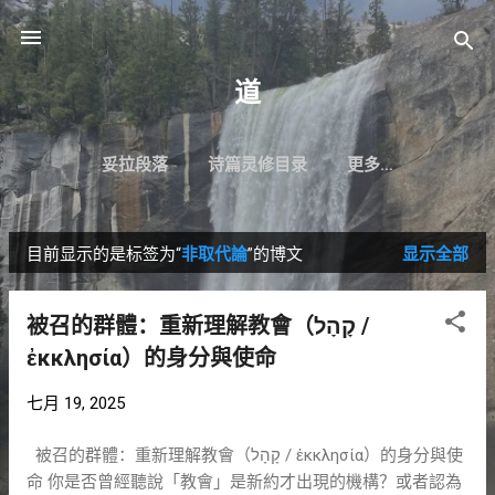
跳至主要内容
道
妥拉段落
诗篇灵修目录
更多…
目前显示的是标签为“
非取代論
”的博文
显示全部
博
文
被召的群體：重新理解教會（קָהָל /
ἐκκλησία）的身分與使命
七月 19, 2025
被召的群體：重新理解教會（קָהָל / ἐκκλησία）的身分與使
命 你是否曾經聽說「教會」是新約才出現的機構？或者認為