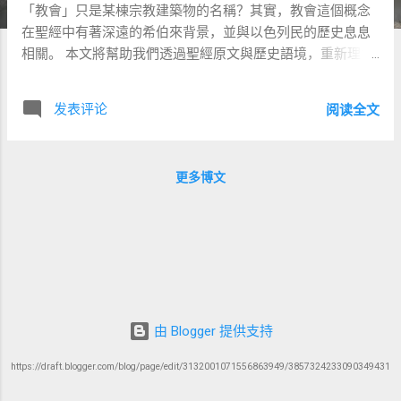
「教會」只是某棟宗教建築物的名稱？其實，教會這個概念
在聖經中有著深遠的希伯來背景，並與以色列民的歷史息息
相關。 本文將幫助我們透過聖經原文與歷史語境，重新理解
「教會」（希臘文：ἐκκλησία／ekklēsia）的真實意義，並思
考今日我們如何作為「被召的群體」活出信仰。 一、希伯來
发表评论
阅读全文
文背景：קָהָל ( qahal ) 與 קֹהֶלֶת ( Qohelet ) 1. קָהָל – 會眾／聚
集的人 首次出現 ：出埃及記12:6 “以色列全會眾
（קָהַל־עֲדַת־יִשְׂרָאֵל）” 描述出埃及前夕，全體以色列人在神面
更多博文
前聚集，聽從吩咐，成為一個被召出的群體。 申命記4:10 “使
他們聚集（קָהָל）在我面前，我好叫他們聽見我的話。” 神呼
召百姓在西奈山前成為「神的會眾」，這是「屬神社群」的
雛形。 民數記16:3（可拉黨叛變） “你們擅自自高，聚集全會
眾（קָהָל）攻擊摩西和亞倫。” 顯示這個詞既可指神所召集的
會眾，也可能被誤用成反叛的群體。 2. קֹהֶלֶת ( Qohelet ) –
傳道者／召集講話者 出現在 傳道書 1:1 “在耶路撒冷作王、大
由 Blogger 提供支持
衛的兒子、傳道者（קֹהֶלֶת）的言語。” Qohelet 是 קהל（召
集）的主動分詞，意指「呼召人聚集、並公開教導的人」。
https://draft.blogger.com/blog/page/edit/3132001071556863949/3857324233090349431
他是「向集體發言」者，而非單純沉思者。 二、七十士譯本
的轉譯：ἐκκλησία（ekklēsia）的由來 1. 在希臘文舊約