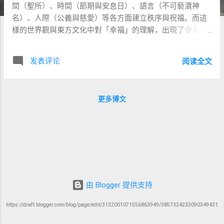
間（聖所）、時間（節期與安息日）、語言（不可褻瀆神
名）、人際（公義與慈愛）等各方面建立秩序與祝福。而這
樣的世界觀與東方文化中對「幸福」的理解，出現了令人驚
訝的共鳴。 漢字「福」正是如此一個豐富的文化象徵。 一、
拆解「福」字：敬拜、家庭與產業的圖像 「福」字的結構可
发表评论
阅读全文
分為左右兩部分： 左邊為「礻」（示）——是「神明」、
「祭祀」之意，代表敬拜、神聖的連結。 右邊由「一」、
「口」、「田」組成——象徵「一家人在地上擁有產業」：
更多博文
「一」：一家、一體、一統。 「口」：人口、一家人。
「田」：土地、產業、居所。 整體圖像是： 一家人在土地上
敬拜神，生活安定，世代綿延。 這就是古代中國對「福」的
理解。 二、《利未記》的祝福秩序：聖潔與福樂同行 《利未
記》中的聖潔制度，正是為了恢復這樣的祝福生活秩序： 聖
潔的空間 ：神的帳幕在百姓中間（利未記26:11–12），如同
神與人同住。 聖潔的時間 ：安息日與節期使時間充滿敬拜、
由 Blogger 提供支持
記念與感恩。 聖潔的語言 ：禁止咒詛、禁止假誓，語言承載
尊重與真實。 聖潔的人際 ：愛人如己、公平量器、照顧外人
https://draft.blogger.com/blog/page/edit/3132001071556863949/3857324233090349431
與貧窮人。 神應許說： 「你們若遵行我的律例...我就給你們
時雨，地必出產，田野的樹木必結果子...你們必安然居住在地