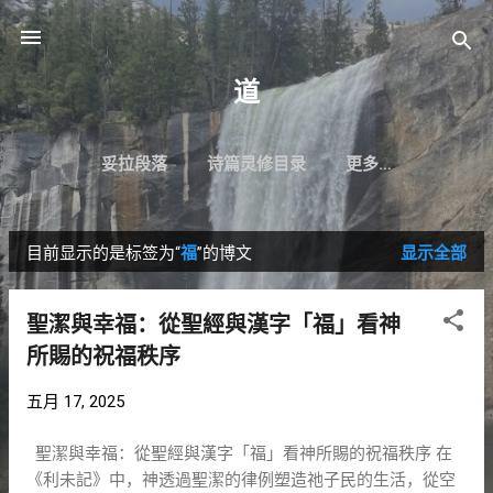
跳至主要内容
道
妥拉段落
诗篇灵修目录
更多…
目前显示的是标签为“
福
”的博文
显示全部
博
文
聖潔與幸福：從聖經與漢字「福」看神
所賜的祝福秩序
五月 17, 2025
聖潔與幸福：從聖經與漢字「福」看神所賜的祝福秩序 在
《利未記》中，神透過聖潔的律例塑造祂子民的生活，從空