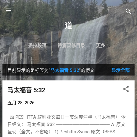
跳至主要内容
道
妥拉段落
诗篇灵修目录
更多…
目前显示的是标签为“
马太福音 5:32
”的博文
显示全部
博
文
马太福音 5:32
五月 28, 2026
📖 PESHITTA 叙利亚文每日一节深度注释（马太福音） 今
日经文： 马太福音 5:32 ──────────────── A. 原文
呈现（全文，不省略） 1) Peshitta Syriac 原文（BFBS