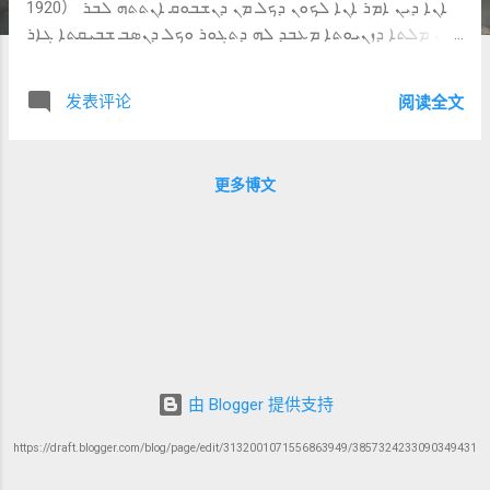
1920） ܐܢܐ ܕܝܢ ܐܡܪ ܐܢܐ ܠܟܘܢ ܕܟܠ ܡܢ ܕܢܫܒܘܩ ܐܢܬܬܗ ܠܒܪ
ܡܢ ܡܠܬܐ ܕܙܢܝܘܬܐ ܡܥܒܕ ܠܗ ܕܬܓܘܪ ܘܟܠ ܕܢܣܒ ܫܒܝܩܬܐ ܓܐܪ
2) Greek 原文（NA28） ἐγὼ δὲ λέγω ὑμῖν ὅτι πᾶς ὁ
ἀπολύων τὴν γυναῖκα αὐτοῦ παρεκτὸς λόγου πορνείας
发表评论
阅读全文
ποιεῖ αὐτὴν μοιχευθῆναι, καὶ ὃς ἐὰν ἀπολελυμένην γαμήσῃ
μοιχᾶται . ──────────────── B. 中文直译（忠于原
文） 但我对你们说： 凡是 休弃他的妻子的， 除非 是因为淫
更多博文
乱的事， 就使她 成为行淫的； 并且 凡是 娶被休弃之妇的，
也是行淫的。 （尽量保留 Syriac 的因果结构与并列）
──────────────── C. 逐词与短语详解（核心部分）
1. ܐܢܐ ܕܝܢ ܐܡܪ ܐܢܐ ܠܟܘܢ ’anā dēn ’āmar ’anā l-kōn 但我对你
们说 🔍 对应 Greek：ἐγὼ δὲ λέγω ὑμῖν 👉 再次： 👉 权威解
释律法 2. ܕܟܠ ܡܢ ܕܢܫܒܘܩ d-kol man d-nešbuq 凡是休弃的人
🔍 对应 Greek：πᾶς ὁ ἀπολύων 👉 延续 5:31 3. ܐܢܬܬܗ
’antattēh 他的妻子 4. ܠܒܪ ܡܢ ܡܠܬܐ l-bar men mellṯā 除了……
以外 🔍 对应 Greek：παρεκτὸς λόγου 5. ܕܙܢܝܘܬܐ d-zenyūṯā
由 Blogger 提供支持
名词：ܙܢܝܘܬܐ 含义： 淫乱 性不忠 🔍 对应 Greek：πορνεία
https://draft.blogger.com/blog/page/edit/3132001071556863949/3857324233090349431
👉 关键： 👉 范围较广（不仅仅婚外情） 6. ܡܥܒܕ ܠܗ
ܕܬܓܘܪ ma‘bed lah d-tegūr...