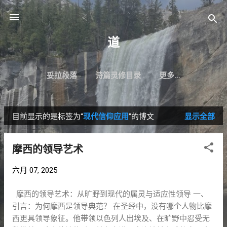
跳至主要内容
道
妥拉段落
诗篇灵修目录
更多…
目前显示的是标签为“
现代信仰应用
”的博文
显示全部
博
文
摩西的领导艺术
六月 07, 2025
摩西的领导艺术：从旷野到现代的属灵与适应性领导 一、
引言：为何摩西是领导典范？ 在圣经中，没有哪个人物比摩
西更具领导象征。他带领以色列人出埃及、在旷野中忍受无