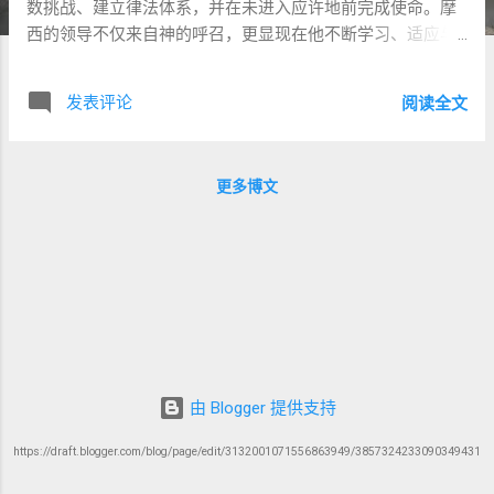
数挑战、建立律法体系，并在未进入应许地前完成使命。摩
西的领导不仅来自神的呼召，更显现在他不断学习、适应与
转化的过程中。 乔纳森·萨克斯（Jonathan Sacks）在其《民
数记》注释中指出：摩西展现了从**技术型领导（technical
发表评论
阅读全文
leadership） 向 适应性领导（adaptive leadership）**的成
长，这一点对于今日教会、组织、家庭与个人皆有深刻启
发。 二、什么是技术型与适应性领导？ 1. 技术型领导
更多博文
（Technical Leadership） 指在已知规则和框架内，解决标准
问题的能力。例如： 摩西依照神的指示分派职责、建立千夫
长制度（出18章） 借助神所赐的权柄设立律法与制度，处理
民间争讼 这些都是在明确规则下，借助神的启示，执行已有
解决方案的范例。 2. 适应性领导（Adaptive Leadership） 面
对未知或前所未有问题，领袖必须： 重新定义问题 激发团队
转变信念与行为 自身经历挣扎与转化 萨克斯指出，摩西从
“按神指示行动的技术型领袖”，逐渐转变为“能引导百姓经历
信心危机与身份重建的适应型领袖”。 三、犹太传统中的摩西
由 Blogger 提供支持
领导形象 犹太拉比文学将摩西称为： רַבָּנוּ מֹשֶׁה ( Moshe
https://draft.blogger.com/blog/page/edit/3132001071556863949/3857324233090349431
Rabbenu )，意为“我们的导师摩西” “最谦和的人”（民12:3）
——强调他 以服事而非控制带领以色列人 米德拉士指出： 神