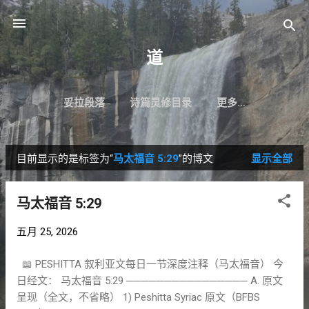
跳至主要内容
道
妥拉段落
诗篇灵修目录
更多…
目前显示的是标签为“
马太福音 5:29
”的博文
显示全部
博
文
马太福音 5:29
五月 25, 2026
📖 PESHITTA 叙利亚文每日一节深度注释（马太福音） 今
日经文： 马太福音 5:29 ──────────────── A. 原文
呈现（全文，不省略） 1) Peshitta Syriac 原文（BFBS