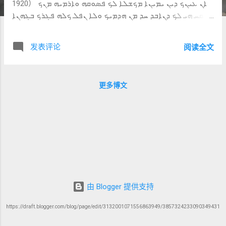
1920） ܐܢ ܥܝܢܟ ܕܝܢ ܝܡܝܢܐ ܡܟܫܠܐ ܠܟ ܦܣܘܩܗ ܘܐܪܡܝܗ ܡܢܟ
ܦܩܚ ܗܝ ܠܟ ܕܢܐܒܕ ܚܕ ܡܢ ܗܕܡܝܟ ܘܠܐ ܢܦܠ ܟܠܗ ܦܓܪܟ ܒܓܗܢܐ
2) Greek 原文（NA28） εἰ δὲ ὁ ὀφθαλμός σου ὁ δεξιὸς
σκανδαλίζει σε, ἔξελε αὐτὸν καὶ βάλε ἀπὸ σοῦ· συμφέρει
发表评论
阅读全文
γάρ σοι ἵνα ἀπόληται ἓν τῶν μελῶν σου καὶ μὴ ὅλον τὸ
σῶμά σου βληθῇ εἰς γέενναν. ──────────────── B.
中文直译（忠于原文） 但如果 你的右眼 使你跌倒， 把它挖
更多博文
出来，丢离你； 因为 对你有益的是： 让你失去 身体的一个
部分， 而不是 让你整个身体 被丢进地狱。 （保留 Syriac 的
对比与强调） ──────────────── C. 逐词与短语详解
（核心部分） 1. ܐܢ ܥܝܢܟ ܕܝܢ ܝܡܝܢܐ ’en ‘aynāk dēn yammīnā
如果你的右眼 🔍 对应 Greek：εἰ δὲ ὁ ὀφθαλμός σου ὁ
δεξιὸς 👉 “右”： 👉 象征更重要、优先的位置 2. ܡܟܫܠܐ ܠܟ
makšlā lāḵ 动词：ܟܫܠ（k-š-l） 含义： 使跌倒 使犯罪 🔍 对
应 Greek：σκανδαλίζει 👉 关键： 👉 成为绊脚石 3. ܦܣܘܩܗ
psūqeh 动词：ܦܣܩ（p-s-q） 含义：割断、除去 🔍 对应
由 Blogger 提供支持
Greek：ἔξελε 4. ܘܐܪܡܝܗ ܡܢܟ w-armēh menāk 丢掉它 🔍 对
https://draft.blogger.com/blog/page/edit/3132001071556863949/3857324233090349431
应 Greek：βάλε ἀπὸ σοῦ 5. ܦܩܚ ܗܝ ܠܟ pqaḥ hī lāḵ 对你有益
/ 更好 🔍 对应 Greek：συμφέρει...