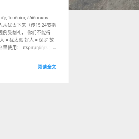
Ἰουδαίας ἐδίδασκον
. 直译 有些人从犹太下来（传15:24节指
规例受割礼， 你们不能得
 犹太派 好人 = 保罗 故
使用： περιτμηθῆτε 第
。 它代表： 亚伯拉罕之约
ἔθει τῷ Μωϋσέως
阅读全文
常重要的词。 因为他们不是
邦人能否作为外邦人进入神的
小心。 现代基督徒一听： 得救
 解救 保全 得到末世救恩 问
 外邦人若不接受犹太身份，
λίγης 直译： 发生了不小的争论和
是小问题。 这是整个运动未来