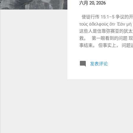
六月 20, 2026
使徒行传 15:1–5 争议的开始：受割
τοὺς ἀδελφοὺς ὅτι· Ἐὰ
这些人是信靠弥赛亚的犹太
救。 第一眼看到的问题 现
事结束。 但事实上， 问题远比这复
二人称复数被动虚拟式 意思
犹太身份 加入以色列民族 承担
发表评论
摩西的规例 传统翻译： 摩西
说： 若不行一个仪式 而
百姓？ 还是： 必须先成为犹太
立刻想到： 死后上天堂。 第
题是： 谁属于将来的神国
是否仍属于神末后的百姓？ Acts 1
辩论。 στάσις 很有意
方向的问题。 为什么如此严重