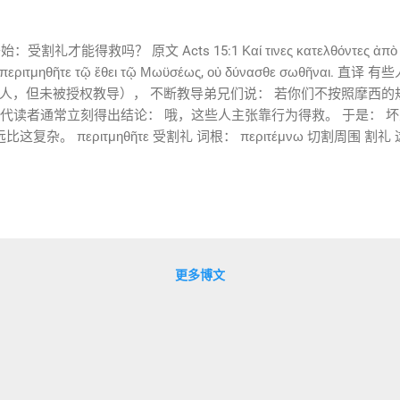
礼才能得救吗？ 原文 Acts 15:1 Καί τινες κατελθόντες ἀπὸ τῆς 
ν μὴ περιτμηθῆτε τῷ ἔθει τῷ Μωϋσέως, οὐ δύνασθε σωθῆναι
人，但未被授权教导）， 不断教导弟兄们说： 若你们不按照摩西的
代读者通常立刻得出结论： 哦，这些人主张靠行为得救。 于是： 坏人 =
杂。 περιτμηθῆτε 受割礼 词根： περιτέμνω 切割周围 割礼 这里
： 你们若不被施行割礼 但问题是： 割礼在第一世纪不仅是一个仪式
妥拉责任 因此： 割礼 ≠ 一个动作 而是： 整个犹太身份体系的入口。 τῷ 
的规矩 摩西的习俗 ἔθος 意思： 习惯 风俗 传统实践 这是一个非
是说： 若不按照摩西传统进入约民体系 因此这里真正的问题是： 外
人？ οὐ δύνασθε σωθῆναι 通常翻译： 不能得救 但这里需要
一世纪犹太人未必如此理解。 σωθῆναι 来自： σῴζω 意思： 拯救
更多博文
？ 谁属于神的百姓？ 谁属于将来得救的人？ 因此这里其实是在问：
5:2 原文： γενομένης δὲ στάσεως καὶ ζητήσεως οὐκ ὀ
思。 这个词甚至可以表示： 冲突 对立 暴动 路加故意告诉我们： 这不
？ ...