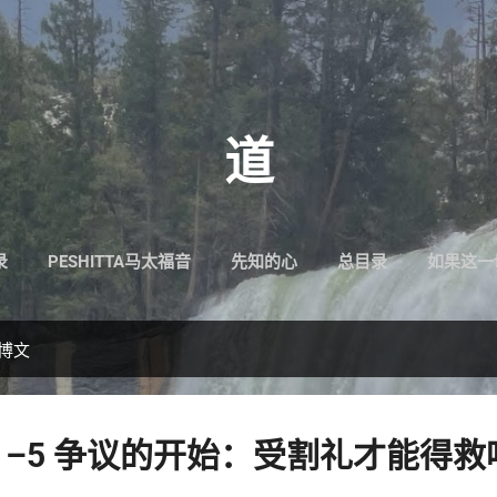
跳至主要内容
道
录
PESHITTA马太福音
先知的心
总目录
如果这一
的博文
:1–5 争议的开始：受割礼才能得救