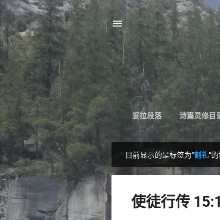
妥拉段落
诗篇灵修目
目前显示的是标签为“
割礼
”
博
文
使徒行传 15