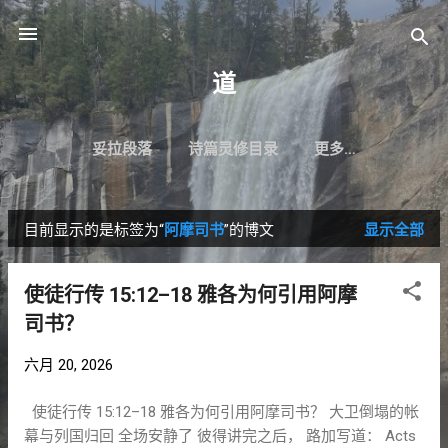
跳至主要内容
道
妥拉段落
诗篇灵修目录
更多…
目前显示的是标签为“
阿摩司书
”的博文
显示全部
博
文
使徒行传 15:12–18 雅各为何引用阿摩
司书？
六月 20, 2026
使徒行传 15:12–18 雅各为何引用阿摩司书？ 大卫倒塌的帐
幕与列国归回 全场安静了 彼得讲完之后， 路加写道： Acts