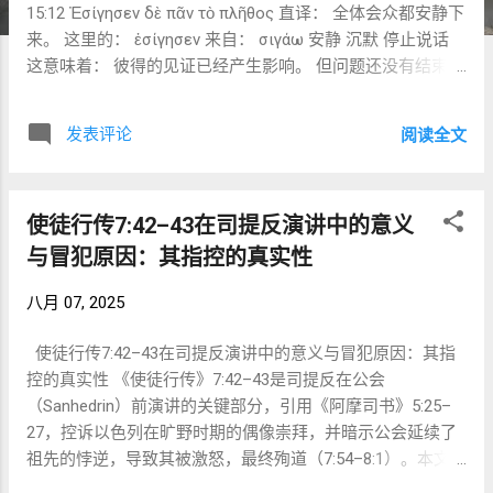
15:12 Ἐσίγησεν δὲ πᾶν τὸ πλῆθος 直译： 全体会众都安静下
来。 这里的： ἐσίγησεν 来自： σιγάω 安静 沉默 停止说话
这意味着： 彼得的见证已经产生影响。 但问题还没有结束。
因为还需要回答： 圣经怎么说？ 对于耶路撒冷教会而言，
经验很重要。 圣灵的工作很重要。 但最终仍然必须回到经
发表评论
阅读全文
文。 巴拿巴与保罗的见证 Acts 15:12 ἤκουον Βαρναβᾶ καὶ
Παύλου 他们听巴拿巴和保罗述说 注意顺序。 路加仍然写：
巴拿巴和保罗。 说明此时巴拿巴仍是较资深领袖。 保罗的主
使徒行传7:42–43在司提反演讲中的意义
导地位是在后面逐渐形成。 他们讲述： σημεῖα καὶ τέρατα 神
迹和奇事 这与出埃及记语言十分接近。 神昔日借神迹把以色
与冒犯原因：其指控的真实性
列领出埃及。 如今借神迹把列国领向弥赛亚。 雅各开始发言
八月 07, 2025
然后出现关键人物。 Acts 15:13 Ἰάκωβος λέγων 雅各说 这
不是使徒雅各。 他已经在 Acts 12 被杀。 这里是： 主的兄
使徒行传7:42–43在司提反演讲中的意义与冒犯原因：其指
弟雅各。 耶路撒冷教会领袖。 有趣的是： 最后作出总结的
控的真实性 《使徒行传》7:42–43是司提反在公会
不是彼得。 而是雅各。 这反映： 彼得是见证人。 雅各是裁
（Sanhedrin）前演讲的关键部分，引用《阿摩司书》5:25–
决者。 先看神做了什么 Acts 15:14 Συμεὼν ἐξηγήσατο 西门
27，控诉以色列在旷野时期的偶像崇拜，并暗示公会延续了
已经说明 这里特别使用： Συμεών 而不是： Πέτρος 这是希
祖先的悖逆，导致其被激怒，最终殉道（7:54–8:1）。本文结
伯来名字： שמעון Shim'on 很有犹太气息。 ἐξηγήσατο 解释
合《妥拉》周份《申命记》1:1–3:22、哈夫塔拉《以赛亚书》
详细叙述 说明 英语： Exegesis （释经） 就是从这里来的。