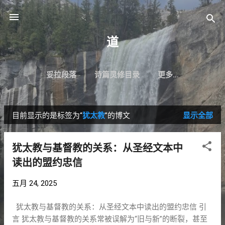
跳至主要内容
道
妥拉段落
诗篇灵修目录
更多…
目前显示的是标签为“
犹太教
”的博文
显示全部
博
文
犹太教与基督教的关系：从圣经文本中
读出的盟约忠信
五月 24, 2025
犹太教与基督教的关系：从圣经文本中读出的盟约忠信 引
言 犹太教与基督教的关系常被误解为“旧与新”的断裂，甚至