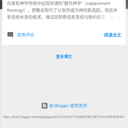
在某些神学传统中出现所谓的“替代神学”（replacement
theology），即教会取代了以色列成为神的新选民。但这并
非圣经本身的叙述。通过回到希伯来圣经与新约原文，并吸
取约拿单·萨克斯（Rabbi Jonathan Sacks）关于《利未记》
的评论，我们将看到： 神对以色列的盟约从未废弃，而基督
发表评论
阅读全文
教的根也深深植于犹太的信仰之中。 一、耶稣与使徒：犹太
传统中的延续者 路加是否是外邦人？ 传统上，有些人认为
《路加福音》和《使徒行传》的作者路加是外邦人，但从文
更多博文
本与语境来看，这一假设缺乏坚实基础： 他深谙犹太圣经与
圣殿习俗，用希腊文准确引用七十士译本； 他在《使徒行
传》中熟悉节期与会堂传统，从未以“我们”和犹太人做区分；
哥林多后书11:22与腓立比书3:5说明保罗的同工多为犹太人。
因此，路加极有可能是犹太人，而非传统所说的“第一个外邦
作者”。这也再次强调： 新约不是“非犹太传统”的文献，而是
犹太背景中的弥赛亚启示 。 新约所有的作者与主要人物（包
由 Blogger 提供支持
括耶稣、彼得、雅各、约翰、保罗） 全部都是犹太人 ，他们
的信仰、行为与语言深深扎根于托拉、先知书与圣殿的敬拜
https://draft.blogger.com/blog/page/edit/3132001071556863949/3857324233090349431
系统中。 保罗：从未放弃犹太身份 “我是希伯来人所生的希
伯来人……按律法说我是法利赛人。”（腓立比书3:5） “我在神