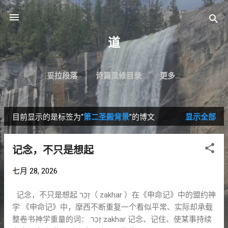
跳至主要内容
道
妥拉段落
诗篇灵修目录
更多…
目前显示的是标签为“
第二圣殿背景
”的博文
显示全部
博
文
记念，不只是想起
七月 28, 2026
记念，不只是想起 זָכַר（ zakhar ）在《申命记》中的盟约神
学 《申命记》中，摩西不断重复一个看似平常、实际却承载
整卷书神学重量的词： זָכַר zakhar 记念、记住、使某事持续