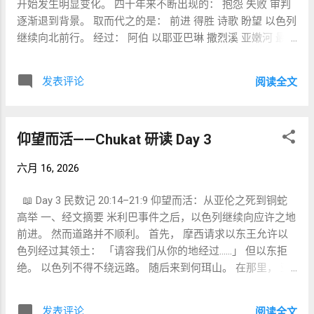
开始发生明显变化。 四十年来不断出现的： 抱怨 失败 审判
יִפְתָּח (Yiftach) 耶弗他 名字来自词根： פתח 意思： 开启、
逐渐退到背景。 取而代之的是： 前进 得胜 诗歌 盼望 以色列
打开。 这十分有趣。 被关在门外的人， 名字却叫： “开
继续向北前行。 经过： 阿伯 以耶亚巴琳 撒烈溪 亚嫩河 最终
启”。 后来神真的借着他， 为以色列开启拯救之门。 2️⃣ גִּבּוֹר
来到一处井旁。 在那里， 百姓唱出了旷野时期极少见的一首
חַיִל (Gibbor Chayil) 大能勇士 11:1 גִּבּוֹר חַיִל 这是圣经中十分重
诗： 「井啊，涌上水来！ 你们要向这井歌唱。」（21:17）
要的称呼。 也用于： 基甸 大卫勇士 路得（女性形式） 含义
发表评论
阅读全文
随后， 以色列击败： 亚摩利王西宏 巴珊王噩 最终抵达： 摩
不仅是战士。 更是： 有能力承担使命的人。 七十士译本
押平原， 耶利哥对面。 （22:1） 这是旷野旅程最后阶段的开
LXX： δυνατὸς ἐν ἰσχύϊ 有能力的人。 强调实力与勇气。 3️⃣
始。 二、本段核心主题 神的应许 终于开始显现轮廓 过去几
רוּחַ יְהוָה (Ruach Adonai) 耶和华的灵 11:29 וַתְּהִי עַל־יִפְתָּח רוּחַ
仰望而活——Chukat 研读 Day 3
十年， 以色列一直绕圈。 但现在， 他们开始： 前进 得胜 接
יְהוָה 这是士师记的重要模式。 真正的拯救者， 并非依靠...
近产业 神的应许虽然迟延， 却从未失效。 三、关键词研究
六月 16, 2026
1️⃣ בְּאֵר (Be'er) 井 21:16 וּמִשָּׁם בְּאֵרָה “从那里到了井边。” 井在
圣经中经常具有特殊意义。 亚伯拉罕： 挖井。 以撒： 挖
📖 Day 3 民数记 20:14–21:9 仰望而活：从亚伦之死到铜蛇
井。 雅各： 在井旁遇见拉结。 摩西： 在井旁遇见西坡拉。
高举 一、经文摘要 米利巴事件之后，以色列继续向应许之地
井象征： 生命 神供应 新阶段开始 这里同样如此。 七十士译
前进。 然而道路并不顺利。 首先， 摩西请求以东王允许以
本 LXX： φρέαρ 井泉。 不仅是水源。 也是生命来源。 2️⃣
色列经过其领土： 「请容我们从你的地经过……」 但以东拒
שִׁירָה (Shirah) 诗歌 21:17 אָז יָשִׁיר יִשְׂרָאֵל “那时以色列唱歌
绝。 以色列不得不绕远路。 随后来到何珥山。 在那里， 亚
说……” 这让读者立刻想起： 出埃及记15章。 当时： 红海分
伦被带上山顶。 他的圣衣被脱下， 穿在儿子以利亚撒身上。
开。 以色列唱歌。 如今： 进入应许地前夕。 以色列再次唱
亚伦死在那里。 以色列全会众为他哀哭三十天。 接着， 百
歌。 一首诗， 连接了旅程的开始与结束。 3️⃣ יָרַשׁ (Yarash)
发表评论
阅读全文