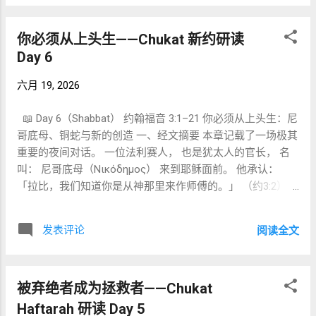
都在告诉我们： 神的工作常常超出人的逻辑。 二、Chukat：
例如： וְזָכַרְתָּ כִּי־עֶבֶד הָיִיתָ ve-zakharta ki-ʿeved hayita “你要记
无法完全解释的律例 本周 Torah Portion 的名字： חֻקַּת
得，你曾经作过奴仆。” זְכֹר — zekhor “你要记住！” 这是直接
你必须从上头生——Chukat 新约研读
(Chukat) 来自： זֹאת חֻקַּת הַתּוֹרָה 「这是妥拉的律例。」 （民
的命令形式，例如： זְכֹר אַל־תִּשְׁכַּח zekhor, ʾal-tishkaḥ “你要
Day 6
19:2） חֹק / חֻקָּה 与： מִשְׁפָּט (判例) חָכְמָה (智慧) 不同。 它强
记住，不可忘记！” ——申命记9:7 זָכֹר תִּזְכֹּר — zakhor tizkor
调： 神的旨意先于人的理解。 拉比传统甚至说： 红母牛条
申命记7:18使用同一字根的强调结构： זָכֹר תִּזְכֹּר אֵת
六月 19, 2026
例是所有律例中最难解释的一条。 有趣的是， 约翰福音3章
אֲשֶׁר־עָשָׂה יְהוָה אֱלֹהֶיךָ “你必须切实记得耶和华你神所做的
中的尼哥底母也遇见同样问题。 他不断问： 「怎能有这事
事。” 这是“动词不定式绝...
📖 Day 6（Shabbat） 约翰福音 3:1–21 你必须从上头生：尼
呢？」 红母牛与重生， 都迫使人承认： 神并不总按我们的
哥底母、铜蛇与新的创造 一、经文摘要 本章记载了一场极其
逻辑工作。 三、本周最重要的主题 死亡 整个 Torah 部分被
重要的夜间对话。 一位法利赛人， 也是犹太人的官长， 名
死亡包围。 Day 1 红母牛 ↓ 处理死亡污染 Day 2 米利暗去世
叫： 尼哥底母（Νικόδημος） 来到耶稣面前。 他承认：
↓ 摩西失败 Day 3 亚伦去世 ↓ 火蛇咬人 即使 Day 4 的得胜故
「拉比，我们知道你是从神那里来作师傅的。」 （约3:2）
事， 也建立在过去四十年的死亡之上。 死亡似乎无处不在。
然而耶稣立刻把话题带向更深层： 「人若不从上头生， 就不
但有趣的是： 神并没有回避死亡。 神反而不断进入死亡现
能看见神的国。」 （约3:3） 尼哥底母困惑了。 他以为耶稣
场。 四、生命如何出现？ 本周不断重复一个模式： 接触死
发表评论
阅读全文
在谈论第二次出生。 耶稣却继续解释： 「人若不是从水和灵
亡 ↓ 神预备道路 ↓ 生命恢复 红母牛 死亡 ↓ 洁净 磐石 缺水 ↓
生的， 就不能进神的国。」 （3:5） 随后， 耶稣引用了本周
活水 铜蛇 咬伤 ↓ 医治 耶弗他 弃绝 ↓ 拯救 尼哥底母 旧生命 ↓
Torah 中最著名的事件： 「摩西在旷野怎样举蛇， 人子也必
重生 这几乎形成一首重复出现的诗： 死亡不是终点。 神总
被弃绝者成为拯救者——Chukat
照样被举起来。」 （3:14） 最后， 对话达到高潮： 「神爱
能开出生命之路。 ...
世人， 甚至将祂的独生子赐给他们……」 （3:16） 二、本段
Haftarah 研读 Day 5