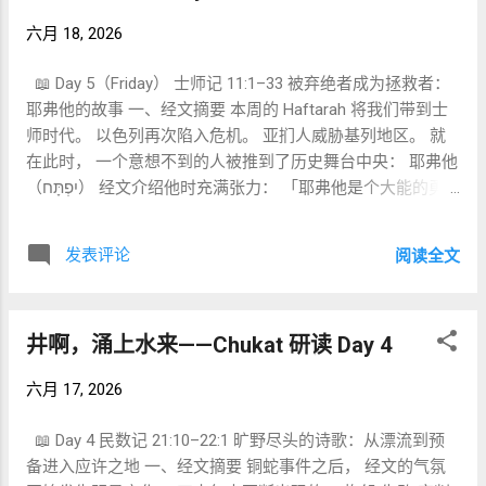
核心主题 从死亡进入生命 如果 Chukat 的 Torah 部分不断讨
六月 18, 2026
论： 死亡 污秽 洁净 医治 那么约翰福音3章实际上给出了一
个神学总结： 神正在创造新的生命。 三、关键词研究 1️⃣
📖 Day 5（Friday） 士师记 11:1–33 被弃绝者成为拯救者：
ἄνωθεν (Anōthen) 从上头生 3:3 γεννηθῇ ἄνωθεν 这个词十分
耶弗他的故事 一、经文摘要 本周的 Haftarah 将我们带到士
有趣。 因为同时具有两个意思： 从上头 和 再一次 尼哥底母
师时代。 以色列再次陷入危机。 亚扪人威胁基列地区。 就
理解成： 再一次出生。 耶稣更可能强调： 从上头而来的出
在此时， 一个意想不到的人被推到了历史舞台中央： 耶弗他
生。 也就是： 来自神的新生命。 这正符合约翰福音整体神
（יִפְתָּח） 经文介绍他时充满张力： 「耶弗他是个大能的勇
学。 2️⃣ πνεῦμα (Pneuma) 灵、风 3:8 τὸ πνεῦμα ὅπου θέλει
士， 是妓女的儿子。」 （士11:1） 他拥有能力， 却没有身
πνεῖ 希腊文： πνεῦμα 与希伯来文： רוּחַ 十分接近。 两者都
份。 拥有勇气， 却没有归属。 因为出身问题， 他被兄弟驱
可以表示： 风 气息 灵 这里明显呼应： 创世记2章。 神将生
发表评论
阅读全文
逐。 被赶离父家产业。 流亡在陀伯地。 然而当战争来临
命气息吹入亚当。 如今， 神再次吹入新的生命。 因此约翰
时， 同样那些曾拒绝他的人， 却回来请求他带领以色列。
福音3章实际上是在讲： 新创造 3️⃣ ὑψόω (Hypsoō) 高举
耶弗他与长老达成协议， 成为领袖。 随后他尝试与亚扪王谈
3:14 ὑψωθῆναι 高举、 举起、 升高。 这里直接引用： 民数
井啊，涌上水来——Chukat 研读 Day 4
判， 详细回顾以色列历史， 证明亚扪人的指控并不成立。
记21章的铜蛇。 但约翰很喜欢双重意义。 既指： 被举起...
最终： 耶和华的灵临到耶弗他。 （11:29） 他率领以色列得
六月 17, 2026
胜。 二、本段核心主题 神常使用被人拒绝的人 如果本周
Torah 讨论： 谁拥有真正的权柄？ 那么耶弗他的故事提醒我
📖 Day 4 民数记 21:10–22:1 旷野尽头的诗歌：从漂流到预
们： 神的拣选常常超越人的标准。 人看重： 血统 出身 地位
备进入应许之地 一、经文摘要 铜蛇事件之后， 经文的气氛
神却看： 忠诚 使命 愿意回应呼召的心 三、关键词研究 1️⃣