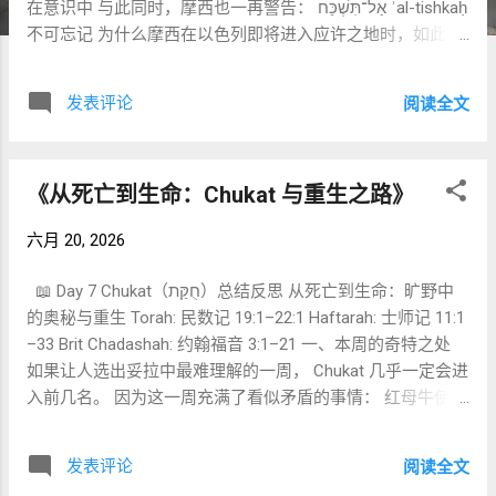
在意识中 与此同时，摩西也一再警告： אַל־תִּשְׁכַּח ʾal-tishkaḥ
不可忘记 为什么摩西在以色列即将进入应许之地时，如此担
心他们的记忆？ 因为以色列将要面对的最大危险，未必是旷
野中的贫穷，而可能是美地中的富足；未必是敌人的强大，
发表评论
阅读全文
而可能是自己成功以后产生的骄傲。 旷野使人知道需要神；
丰盛却容易使人以为不再需要神。 因此，《申命记》不只是
一卷诫命之书，也是一卷关于“如何记得”的书。摩西要建立的
《从死亡到生命：Chukat 与重生之路》
不只是法律制度，更是一种盟约记忆： 记得曾经是谁， 记得
神做过什么， 记得为什么得着自由， 也记得自由以后应当成
六月 20, 2026
为怎样的人。 一、זָכַר 到底是什么意思？ 1. 基本词义 希伯来
文： זָכַר — zāḵar / zakhar 基本语义包括： 记得 召回意识 留
📖 Day 7 Chukat（חֻקַּת）总结反思 从死亡到生命：旷野中
意 提起、述说 纪念 因所记得的事采取行动 这个词并不只是
的奥秘与重生 Torah: 民数记 19:1–22:1 Haftarah: 士师记 11:1
现代心理学意义上的“从脑中找回一项资料”。 在圣经中，真
–33 Brit Chadashah: 约翰福音 3:1–21 一、本周的奇特之处
正的“记念”通常会影响当前的思想、感情与行动。BDB词典也
如果让人选出妥拉中最难理解的一周， Chukat 几乎一定会进
特别指出，这个动词经常表示：过去之事被重新带入当下，
入前几名。 因为这一周充满了看似矛盾的事情： 红母牛使污
并影响现在的回应。 זָכַר词义资料 因此，圣经所说的记念可
秽者洁净，却使洁净者不洁 摩西一生忠心，却失去进入应许
以概括为： 使过去重新进入现在，从而决定下一步如何生
之地资格 铜蛇带来医治，但后来成为偶像 被弃绝的耶弗他成
活。 2. 《申命记》中的重要词形 וְזָכַרְתָּ — ve-zakharta “你要
发表评论
阅读全文
为拯救者 德高望重的尼哥底母却必须重新出生 似乎每个故事
记得／于是你当记念” 这是《申命记》中最常见的形式之一，