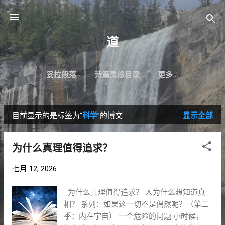
跳至主要内容
道
妥拉段落
诗篇灵修目录
更多…
目前显示的是标签为“
科学
”的博文
显示全部
博
文
为什么真理值得追求？
七月 12, 2026
为什么真理值得追求？ 人为什么想知道真
相？ 系列：如果这一切不是偶然呢？（第二
季：内在宇宙） 一个危险的问题 小时候，