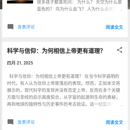
很多孩子都喜欢问： 为什么？ 天空为什么是
蓝色的？ 鸟为什么会飞？ 人为什么会死？
世界从哪里来？ 父母常常被问得哭笑不得。
但仔细想想， 这是一件很奇怪的事情。 因为
发表评论
阅读全文
孩子的问题， 很多时候并不能帮助他立刻获
得食物。 也不能帮助他躲避危险。 然而他仍
然想知道。 为什么？ 真理有时候并不好受
科学与信仰：为何相信上帝更有道理？
如果人类只是追求快乐， 那么有时候最好不
要知道真相。 想象医生告诉病人真实病情。
四月 21, 2025
想象历史揭露残酷事实。 想象科学发现推翻
旧有观念。 真相有时令人痛苦。 甚至令人不
科学与信仰：为何相信上帝更有道理？ 在当今科学昌明的
安。 然而人类仍然不断追寻它。 为什么？
时代，有人认为信仰上帝是落后的表现。然而，正如本文将
科学家的奇怪行为 观察科学家。 他们常常花
展示的，现代科学的发现并没有否定上帝，反而在多个关键
费几十年时间， 研究一个极其冷门的问题。
方面与圣经的启示高度契合，从宇宙的起源到生命的奥秘，
例如： 某种粒子的性质。 某颗遥远恒星的结
再到地球的独特性与历史事件的考古验证。这一切显示：相
构。 某个数学定理的证明。 这些研究很多时
信上帝并不是逃避理性的幻想，而是符合逻辑与证据的选
候： 不赚钱。 不出名。 甚至未必有实际用
择。 一、宇宙的起源：圣经与科学的交汇点 科学家们经过几
途。 为什么还有人愿意投入一生？ 因为他们
发表评论
阅读全文
个世纪的研究，终于发现宇宙并非永恒存在，而是有一个明
想知道： 真相是什么。 真理为何令人满足？