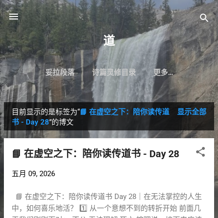
跳至主要内容
道
妥拉段落
诗篇灵修目录
更多…
目前显示的是标签为“
📘 在虚空之下：陪你读传道
显示全部
博
书 - Day 28
”的博文
文
📘 在虚空之下：陪你读传道书 - Day 28
五月 09, 2026
📘 在虚空之下：陪你读传道书 Day 28｜在无法掌控的人生
中，如何喜乐地活？ 1️⃣ 从一个意想不到的转折开始 前面几