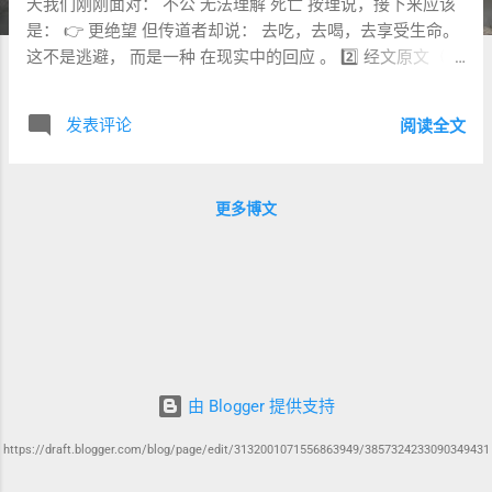
天我们刚刚面对： 不公 无法理解 死亡 按理说，接下来应该
是： 👉 更绝望 但传道者却说： 去吃，去喝，去享受生命。
这不是逃避， 而是一种 在现实中的回应 。 2️⃣ 经文原文（希
伯来文） 📖 传道书 9:7–12 7（核心） לֵךְ אֱכֹל בְּשִׂמְחָה לַחְמֶךָ
וּשְׁתֵה בְלֵב־טוֹב יֵינֶךָ כִּי־כְבָר רָצָה הָאֱלֹהִים אֶת־מַעֲשֶׂיךָ 8 בְּכָל־עֵת
发表评论
阅读全文
יִהְיוּ בְגָדֶיךָ לְבָנִים 9（美句） רְאֵה חַיִּים עִם־אִשָּׁה אֲשֶׁר אָהַבְתָּ כֹּל
יְמֵי חַיֵּי הֶבְלֶךָ 10（关键） כֹּל אֲשֶׁר תִּמְצָא יָדְךָ לַעֲשׂוֹת בְּכֹחֲךָ עֲשֵׂה
11–12（现实） 快跑的不一定赢， 强壮的不一定得胜， 人不
更多博文
知道自己的时候， 像鱼被网捕住。 3️⃣ 中文直译（保留命令
语气与温度） 7（核心） 去吧， 带着喜乐吃你的食物， 用愉
快的心喝你的酒； 因为： 神已经悦纳你的行为。 📌 非常重
要 8 你的衣服要常常洁白， 你的头上不要缺少膏油。 📌 喜
乐生活的象征 9 与你所爱的妻子 一同享受生命， 在你虚空的
一生中。 📌 “虚空”仍然存在 10（关键） 凡你手所能做的，
要尽力去做； 因为在阴间 没有工作、没有计划、没有知识。
11–12 人生并不按能力运行： 快的不一定赢， 聪明的不一定
由 Blogger 提供支持
成功； 人不知道自己的时候。 📌 不可控 4️⃣ 关键词释义
（Word Study） 1️⃣ לֵךְ —— “去吧” 👉 命令 📌 主动 2️⃣
https://draft.blogger.com/blog/page/edit/3132001071556863949/3857324233090349431
בְּשִׂמְחָה —— “喜乐” 👉 内在状态 📌 不是环境决定 3️⃣ רָצָה ——