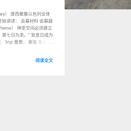
mmary） 摩西聚集以色列全体
heme） 神圣空间必须建立
，第七日为圣。” 安息日成为
阅读全文
出现在会幕建造之前， 是为了
的 39 种工作 正是从 会幕建
六日创造 六日工作 第七日安
不是冗余， 而是强调 秩序与节