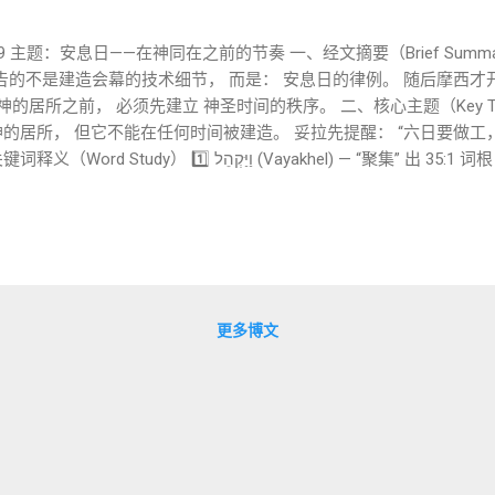
:1–19 主题：安息日——在神同在之前的节奏 一、经文摘要（Brief Su
神的居所之前， 必须先建立 神圣时间的秩序。 二、核心主题（Key T
的居所， 但它不能在任何时间被建造。 妥拉先提醒： “六日要做工
וַ (Vayakhel) — “聚集” 出 35:1 词根： קהל 意思： 聚集 集会 会
ἐκκλησία （新约常翻译为教会，本意为一群人）
于： 神的创造工作。 因此： 安息日不
造秩序的延续。 四、犹太 / 拉比传统洞见 拉比传统指出： 安息日
也不能违反安息日。 Talmud（Shabbat 49b）指出： 安息日禁止
与结构观察 Vayakhel 与 创世记 1–2 有明显呼应： 创造 会幕 
更多博文
 会幕 = 新创造的中心。 Robert Alter 指出： 这段文本的重复 