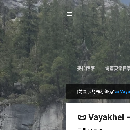
妥拉段落
诗篇灵修目
目前显示的是标签为“
📜 Vaya
博
文
📜 Vayakhel 