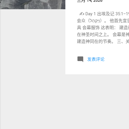
三月 14, 2026
✍️ Day 1 出埃及记 35
会众（וַיַּקְהֵל）。 他首先宣告的不是建造会幕的技术细节， 而是： 安息日的律例。 随后摩西才开始讲述： 会幕材料 会幕器
具 会幕服饰 这表明： 建造
在神圣时间之上。 会幕是神
建造神同在的节奏。 三、关键词释义（Word Study） 1️⃣ יַּקְהֵל
众 LXX： συνήγαγεν 📌 这个词后来成为 קָהָל (qahal) 在 LXX 中常被译为： 
表示： 神的群体。 2️⃣ שַׁבָּת (Shabbat) — 安息 出 35:2 שבת 意思： 停止 安息 结束工作 LXX： σάββατον 📌 安息日的核心不
发表评论
是休息， 而是： 停止掌控世界。 3️⃣ מְלָאכָה (Melakhah) — 工作 这个词在创世记中用
仅是社会律例， 也是： 创
说明： 即使是建造神的居所， 
造的工序 推导出来。 五、文学
息 第七日安息 📌 这暗示：
奏。...