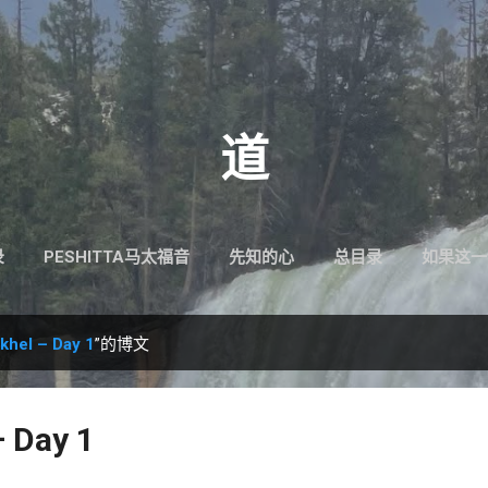
跳至主要内容
道
录
PESHITTA马太福音
先知的心
总目录
如果这一
khel – Day 1
”的博文
– Day 1