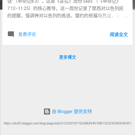
话”（申命记8:3），这是《妥拉》周份 Ekev （《申命记》
7:12–11:25）的核心教导。这一周份记录了摩西对以色列民
的提醒，强调神对以色列的拣选、盟约的祝福与咒诅，以及
顺服神律法的必要性。在现代社会，科技进步使食物供应不
再是主要担忧，但人类仍面临合作、互助的挑战，尤其是AI
发表评论
阅读全文
时代带来的工作不安定和未来焦虑。本文将从希伯来语、犹
太/拉比传统及新约教导汲取洞见，探讨《圣经》如何教导我
们超越物质需求，活出神形象的荣耀，并通过盟约关系反映
更多博文
神的慈爱与公义。 《申命记》8:3的背景与教导 在 Ekev 周份
中，摩西回顾以色列人在旷野的经历，提醒他们神如何以吗
哪供养他们（申命记8:2-3）。希伯来原文：“לֹא עַל־הַלֶּחֶם
לְבַדּוֹ יִחְיֶה הָאָדָם כִּי עַל־כָּל־מוֹצָא פִי יְהוָה יִחְיֶה הָאָדָם”（ lo al-ha-
lechem le-vado yichyeh ha-adam ki al-kol motza pi YHWH
yichyeh ha-adam, 人活着不是单靠食物，乃是靠耶和华口里
所出的一切话）。这里的“食物”（לֶחֶם， lechem ）意为“面
包”，象征物质需求；“话”（מוֹצָא פִי יְהוָה， motza pi YHWH
由 Blogger 提供支持
）指神口里所出的一切话语，包括《妥拉》的诫命和神的应
许。 神通过旷野的试炼教导以色列人，生命不止于物质满
https://draft.blogger.com/blog/page/edit/3132001071556863949/3857324233090349431
足，而是依赖神的话语（申命记8:3）。这反映了神对以色列