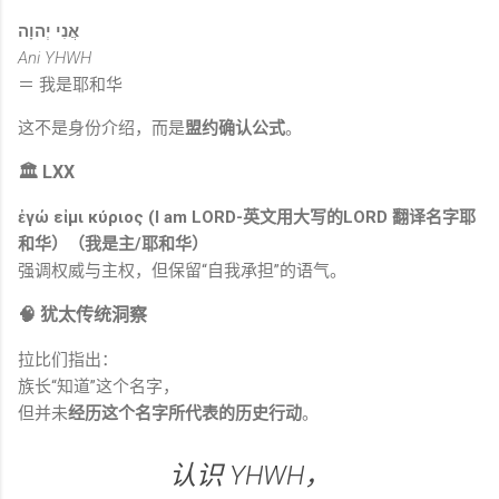
אֲנִי יְהוָה
Ani YHWH
＝ 我是耶和华
这不是身份介绍，而是
盟约确认公式
。
🏛 LXX
ἐγώ εἰμι κύριος (I am LORD-英文用大写的LORD 翻译名字耶
和华）（我是主/耶和华）
强调权威与主权，但保留“自我承担”的语气。
🧠 犹太传统洞察
拉比们指出：
族长“知道”这个名字，
但并未
经历这个名字所代表的历史行动
。
认识 YHWH，