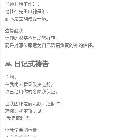
当神开始工作时，
祂往往先重申祂是谁，
而不是立刻改变环境。
这提醒我：
信仰的根基不是局势好转，
而是对那位
愿意为自己话语负责的神的信任
。
🙏 日记式祷告
主啊，
在我尚未看见改变之前，
你已经用你的名向我保证。
当我因环境而沉默、迟疑时，
求你让我重新听见：
“我是耶和华。”
让我学会把重量