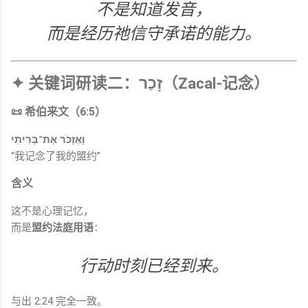
不是知道发音，
而是经历祂信守承诺的能力。
✦ 关键词研读二：זָכַר（Zacal-记念）
📜 希伯来文（6:5）
וָאֶזְכֹּר אֶת־בְּרִיתִי
“我记念了我的盟约”
含义
这不是心理记忆，
而是
盟约法庭用语
：
行动时刻已经到来。
与出 2:24 完全一致。