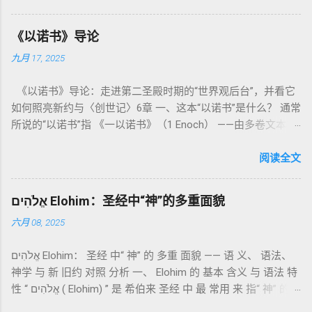
社会与属灵生活 。 一、神的圣洁与人的回应 “你们要圣洁，因
为我耶和华你们的神是圣洁的。”（利未记19:2） 这节经文构成
《以诺书》导论
整卷书的中心神学。希伯来文“קָדוֹשׁ”（kadosh）不仅意味着道
九月 17, 2025
德上的圣洁，更意味着“分别出来”、“归属于神”。 《利未记》教
导人如何通过祭献、饮食、节期、社会正义等方面在实际生活
《以诺书》导论：走进第二圣殿时期的“世界观后台”，并看它
中活出“圣洁”。圣洁不仅是内心态度，更是生活方式。 二、献
如何照亮新约与〈创世记〉6章 一、这本“以诺书”是什么？ 通常
祭制度：与神相交的通道 前七章详细描述五种祭： 燔祭
所说的“以诺书”指 《一以诺书》（1 Enoch） ——由多卷文本构
（olah）：全然献上，象征奉献与赎罪； 素祭 （minchah）：
成的犹太启示文学合集，成书于 第二圣殿时期 （约公元前3—1
感恩的麦祭，象征生活之献； 平安祭 （shelamim）：人与神
世纪），虽不在犹太/基督教主流正典之内（ 埃塞俄比亚正教
阅读全文
团契的象征； 赎罪祭 （chatat）：针对无意之罪的遮盖； 赎愆
视为正典），却在耶稣与使徒的时代 影响极大 。完整文本以
祭 （asham）：针对特定罪行的赔偿与赎回。 这些制度不是单
吉兹语（埃塞俄比亚语） 保存， 死海古卷 出土了多份 阿拉姆
纯宗教仪式，而是 神提供给罪人恢复关系的方式 。 希伯来文
אֱלֹהִים Elohim：圣经中“神”的多重面貌
语 残卷，另有 希腊文 片段，显示其广泛流传。 《一以诺书》
“כפר”（kaphar）意为“遮盖、和解”，显示出神主动设立机制使
六月 08, 2025
大体由五部分组成（作者与年代各异）： 《守望者之书》（1–
祂的子民得洁净并维系同在。 三、祭司制度与敬拜秩序 亚伦与
36） ：叙述堕落天使“ 守望者 ”（Aram. ʿîrîn ，参但4）与人女
他的子孙被设立为祭司，是以色列人与神之间的中保。《利未
אֱלֹהִים Elohim： 圣经 中“ 神” 的 多重 面貌 —— 语 义、 语法、
通婚、巨人（尼非利人）的出现，以及神对其囚禁与审判。
记》强调他们的洁净、服饰、行为都必须与神的圣洁相称。 祭
神学 与 新 旧约 对照 分析 一、 Elohim 的 基本 含义 与 语法 特
《比喻/相似喻之书》（37–71） ：频繁出现“ 那位人子/拣选
司是 圣所的看守者、律法的教导者与百姓的代求者 。他们的失
性 “ אֱלֹהִים ( Elohim) ” 是 希伯来 圣经 中 最 常用 来 指“ 神” 的
者/义者 ”，刻画末世审判与王权。 《天文之书》（72–82） ：
败（如拿答与亚比户擅献凡火）立刻带来神的审判（利10
词汇， 其词 根 是 אֵל ( El) ， 意思 为“ 能力 者” 或“ 有权 柄
阐释**364日“以诺历”**与天体秩序。 《梦异之书》（83–90）
章），显示敬拜的严肃性。 四、洁净与不洁：属灵与社会的界