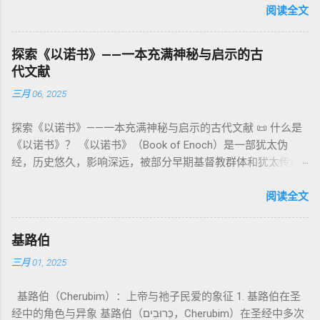
者”。 ✦ 语法 现象： Elohim 是 一个 复数 形式 （“- im” 后
阅读全文
：以异象回顾以色列史并预示末世。 《以诺书信》（91–108）
限 第11–15章讲述关于食物、疾病（如大麻风）、体液等“洁净
缀）， 但 常 与 单数 动词 搭配 使用， 表示 独 一 真神（ 如 创
：智慧训诫、“祸哉”、义人与恶人的结局等。 提示：另有《二
与不洁”的律例。其目的不是为了迷信或隔离，而是建立 圣洁与
世 记 1: 1）； 在 其他 语 境 中也 可 用于 复数 意义， 如 指 多
以诺书》（斯拉夫文）与《三以诺书》（希伯来文），属更晚
秩序感 ，帮助以色列人活在神的同在中。 “洁净”不是等同于“无
探索《以诺书》——一本充满神秘与启示的古
神、 属 灵 存在、 审判 官 等； 因此， 需 借助 上下文 判断 语
期以诺传统，不等同于《一以诺书》。 二、为什么重要？——
罪”，而是不妨碍与神交往的状态。圣所是神居住之地，进入必
代文献
义 和 神学 定位 。 二、 希伯来 圣经 中 Elohim 的 主要 用法 与
它是新约作者与读者共享的“语境词典” 1）新约中的直接/间接
须经过象征性与礼仪性的预备。 五、赎罪日与神同居的中心 第
三月 06, 2025
示例 分类 类型 用法 说明 示例 经文 含义 1. 真神 指 以色列 的
呼应 犹大书14–15 几乎逐字引 1 Enoch 1:9（“主带着千万圣者
16章描述每年一次的“赎罪日”（Yom Kippur），大祭司进入至
独 一 真神 创 1: 1 独 一 真神（ The God） 2. 假 神 外 邦 民族
降临审判众人”）； 犹6、彼后2:4 关于“犯罪天使被拘禁”与以诺
圣所，用血为圣所与百姓遮罪。 这是整卷《利未记》的神学中
探索《以诺书》——一本充满神秘与启示的古代文献 📜 什么是
所 崇拜 的 神祇 出 20: 3 假 神/ 偶像（ gods） 3. 属 灵 存在
的“深渊囚禁”叙事共振。 彼后2:4 用“ 他他路斯 （Tartarus）”指
心： 神愿意居住在人中间； 罪必须被遮盖才能维持这同在；
《以诺书》？ 《以诺书》（Book of Enoch）是一部犹太伪
神 的 众 子、 天使、 神圣 议会 成员 诗 82: 1, 申 32: 8– 9
天使囚禁之所，贴近以诺传统语境。 福音书/启示录 中的“ 人子
神主动提供遮罪之道（两个祭牲，特别是“为耶和华”的与“归于
经，历史悠久，影响深远，被部分早期基督教群体和犹太传统
神圣 存在（ divine beings） 4. 法官 被 委托 施行 神 审判者 出
来临与天使同来、坐在荣耀宝座审判列国 ”（太24–25；启1、
亚撒泻勒”的）。 这预表...
所珍视。它以圣经中的以诺（Enoch）——亚当的七世孙、挪亚
22: 8– 9， 诗 82: 6 法官（ judges），可能是神圣议会成员 5. 神
14、19）与《比喻之书》的“人子”母题同一语义场。 恶灵/污鬼
的曾祖父——的名义写成，包含大量关于天使、堕落、审判和弥
阅读全文
权 代表 受托 执行 神 旨意 的 人（ 如 摩西） 出 7: 1 神 的 代言
观 ：以诺将“巨人之灵”为游行污灵的渊源学解释，补给了新约
赛亚的异象。 📖 圣经中的以诺 （创世记 5:24）： “以诺与神同
人（ divine proxy） 6. 强调 威严 复数 形式 强调 尊贵 超自然 的
驱魔叙事背后的“灵界词库”（可1、路8；亦参弗6:12“执政掌
行，神将他取去，他就不在世了。” 这一神秘的记载激发了后世
显现 撒 上 28: 13 灵界 显现 或 尊称（ majestic plural） 三、
权”）。 阴间与审判意象 ：Sheol 的分区、册卷与火刑等图像，
基路伯
关于以诺与神的关系、天国奥秘的丰富想象。《以诺书》便是
每一 类 的 代表 经文 解读 1. 真神 的 独 一 性（ 创世 记 1: 1） “
帮助理解耶稣的审判比喻与《启示录》的审判美学。 社会伦理
三月 01, 2025
这种想象的结晶。 📖《以诺书》的主要内容 《以诺书》并非一
בְּרֵאשִׁית בָּרָא אֱלֹהִים...” “ 起初， 神（ Elohim） 创造 天地。” 尽
：以诺传统对压迫者的“祸哉”，与 雅各书 对不义富者的警告
本单一的作品，而是由多个部分组成，大致包括： 1️⃣ 《守望者
管 Elohim 是 复数 形式， 但 与 动词“ 创造”（ בָּרָא） 为 单数，
（雅5）形成呼应。 ...
基路伯（Cherubim）：上帝与祂子民爱的象征 1. 基路伯在圣
之书》（1 Enoch 1-36） 讲述堕落天使（守望者，Watchers）
语法 结构 显示 这 是在 强调 一位 ...
经中的角色与异象 基路伯（כְּרוּבִים，Cherubim）在圣经中多次
如何违背神的命令，与人类女子结合，生下巨人（Nephilim）。