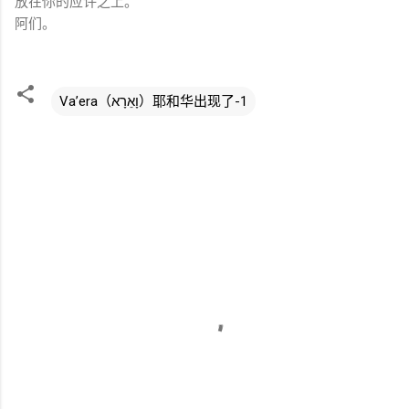
放在你的应许之上。
阿们。
Va’era（וָאֵרָא）耶和华出现了-1
评
论