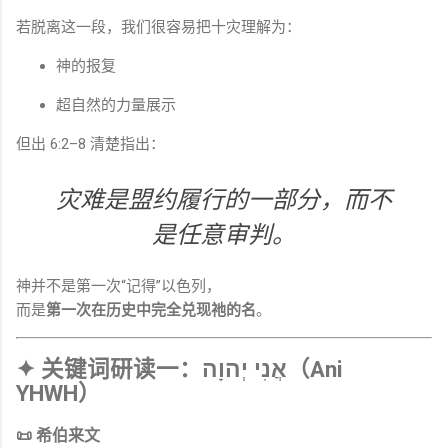
若脱离这一段，我们很容易把十灾理解为：
神的报复
超自然的力量展示
但出 6:2–8 清楚指出：
灾难是盟约履行的一部分，而不
是任意审判。
神并不是第一次“记得”以色列，
而是
第一次在历史中完全兑现祂的名
。
✦ 关键词研读一：אֲנִי יְהוָה（Ani
YHWH）
📜 希伯来文