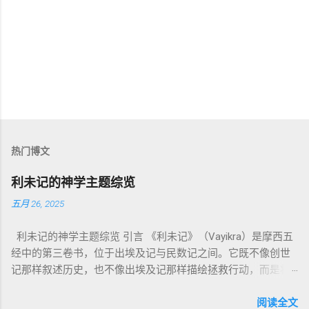
热门博文
利未记的神学主题综览
五月 26, 2025
利未记的神学主题综览 引言 《利未记》（Vayikra）是摩西五
经中的第三卷书，位于出埃及记与民数记之间。它既不像创世
记那样叙述历史，也不像出埃及记那样描绘拯救行动，而是将
焦点集中在 圣洁、礼仪、献祭与与神同居的生活准则 上。尽管
内容看似仪式化，《利未记》却揭示了 神的临在如何规范人类
阅读全文