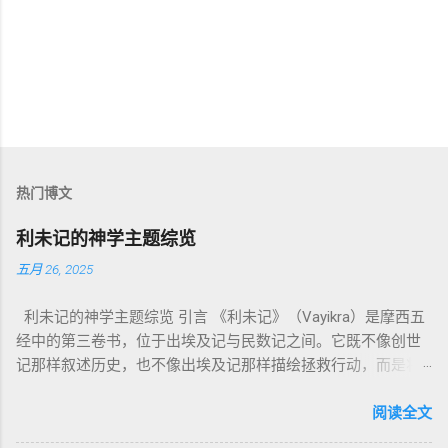
热门博文
利未记的神学主题综览
五月 26, 2025
利未记的神学主题综览 引言 《利未记》（Vayikra）是摩西五
经中的第三卷书，位于出埃及记与民数记之间。它既不像创世
记那样叙述历史，也不像出埃及记那样描绘拯救行动，而是将
焦点集中在 圣洁、礼仪、献祭与与神同居的生活准则 上。尽管
内容看似仪式化，《利未记》却揭示了 神的临在如何规范人类
阅读全文
社会与属灵生活 。 一、神的圣洁与人的回应 “你们要圣洁，因