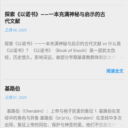
缀）， 但 常 与 单数 动词 搭配 使用， 表示 独 一 真神（ 如 创
：智慧训诫、“祸哉”、义人与恶人的结局等。 提示：另有《二
与不洁”的律例。其目的不是为了迷信或隔离，而是建立 圣洁与
世 记 1: 1）； 在 其他 语 境 中也 可 用于 复数 意义， 如 指 多
以诺书》（斯拉夫文）与《三以诺书》（希伯来文），属更晚
秩序感 ，帮助以色列人活在神的同在中。 “洁净”不是等同于“无
探索《以诺书》——一本充满神秘与启示的古
神、 属 灵 存在、 审判 官 等； 因此， 需 借助 上下文 判断 语
期以诺传统，不等同于《一以诺书》。 二、为什么重要？——
罪”，而是不妨碍与神交往的状态。圣所是神居住之地，进入必
代文献
义 和 神学 定位 。 二、 希伯来 圣经 中 Elohim 的 主要 用法 与
它是新约作者与读者共享的“语境词典” 1）新约中的直接/间接
须经过象征性与礼仪性的预备。 五、赎罪日与神同居的中心 第
三月 06, 2025
示例 分类 类型 用法 说明 示例 经文 含义 1. 真神 指 以色列 的
呼应 犹大书14–15 几乎逐字引 1 Enoch 1:9（“主带着千万圣者
16章描述每年一次的“赎罪日”（Yom Kippur），大祭司进入至
独 一 真神 创 1: 1 独 一 真神（ The God） 2. 假 神 外 邦 民族
降临审判众人”）； 犹6、彼后2:4 关于“犯罪天使被拘禁”与以诺
圣所，用血为圣所与百姓遮罪。 这是整卷《利未记》的神学中
探索《以诺书》——一本充满神秘与启示的古代文献 📜 什么是
所 崇拜 的 神祇 出 20: 3 假 神/ 偶像（ gods） 3. 属 灵 存在
的“深渊囚禁”叙事共振。 彼后2:4 用“ 他他路斯 （Tartarus）”指
心： 神愿意居住在人中间； 罪必须被遮盖才能维持这同在；
《以诺书》？ 《以诺书》（Book of Enoch）是一部犹太伪
神 的 众 子、 天使、 神圣 议会 成员 诗 82: 1, 申 32: 8– 9
天使囚禁之所，贴近以诺传统语境。 福音书/启示录 中的“ 人子
神主动提供遮罪之道（两个祭牲，特别是“为耶和华”的与“归于
经，历史悠久，影响深远，被部分早期基督教群体和犹太传统
神圣 存在（ divine beings） 4. 法官 被 委托 施行 神 审判者 出
来临与天使同来、坐在荣耀宝座审判列国 ”（太24–25；启1、
亚撒泻勒”的）。 这预表...
所珍视。它以圣经中的以诺（Enoch）——亚当的七世孙、挪亚
22: 8– 9， 诗 82: 6 法官（ judges），可能是神圣议会成员 5. 神
14、19）与《比喻之书》的“人子”母题同一语义场。 恶灵/污鬼
的曾祖父——的名义写成，包含大量关于天使、堕落、审判和弥
阅读全文
权 代表 受托 执行 神 旨意 的 人（ 如 摩西） 出 7: 1 神 的 代言
观 ：以诺将“巨人之灵”为游行污灵的渊源学解释，补给了新约
赛亚的异象。 📖 圣经中的以诺 （创世记 5:24）： “以诺与神同
人（ divine proxy） 6. 强调 威严 复数 形式 强调 尊贵 超自然 的
驱魔叙事背后的“灵界词库”（可1、路8；亦参弗6:12“执政掌
行，神将他取去，他就不在世了。” 这一神秘的记载激发了后世
显现 撒 上 28: 13 灵界 显现 或 尊称（ majestic plural） 三、
权”）。 阴间与审判意象 ：Sheol 的分区、册卷与火刑等图像，
基路伯
关于以诺与神的关系、天国奥秘的丰富想象。《以诺书》便是
每一 类 的 代表 经文 解读 1. 真神 的 独 一 性（ 创世 记 1: 1） “
帮助理解耶稣的审判比喻与《启示录》的审判美学。 社会伦理
三月 01, 2025
这种想象的结晶。 📖《以诺书》的主要内容 《以诺书》并非一
בְּרֵאשִׁית בָּרָא אֱלֹהִים...” “ 起初， 神（ Elohim） 创造 天地。” 尽
：以诺传统对压迫者的“祸哉”，与 雅各书 对不义富者的警告
本单一的作品，而是由多个部分组成，大致包括： 1️⃣ 《守望者
管 Elohim 是 复数 形式， 但 与 动词“ 创造”（ בָּרָא） 为 单数，
（雅5）形成呼应。 ...
基路伯（Cherubim）：上帝与祂子民爱的象征 1. 基路伯在圣
之书》（1 Enoch 1-36） 讲述堕落天使（守望者，Watchers）
语法 结构 显示 这 是在 强调 一位 ...
经中的角色与异象 基路伯（כְּרוּבִים，Cherubim）在圣经中多次
如何违背神的命令，与人类女子结合，生下巨人（Nephilim）。
出现，象征上帝的同在、保护与神圣的爱。他们不仅是圣所的
这些天使教授人类各种知识，如金属锻造、药草使用和占星