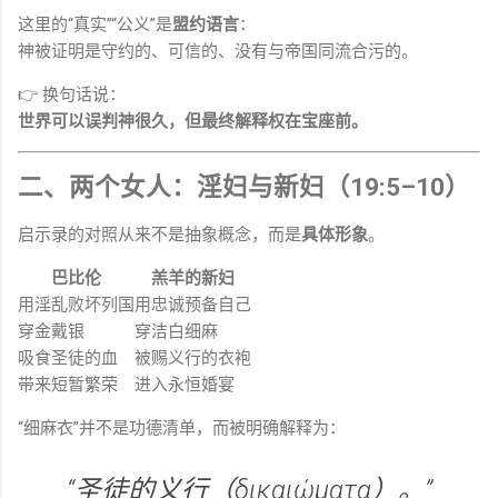
这里的“真实”“公义”是
盟约语言
：
神被证明是守约的、可信的、没有与帝国同流合污的。
👉 换句话说：
世界可以误判神很久，但最终解释权在宝座前。
二、两个女人：淫妇与新妇（19:5–10）
启示录的对照从来不是抽象概念，而是
具体形象
。
巴比伦
羔羊的新妇
用淫乱败坏列国
用忠诚预备自己
穿金戴银
穿洁白细麻
吸食圣徒的血
被赐义行的衣袍
带来短暂繁荣
进入永恒婚宴
“细麻衣”并不是功德清单，而被明确解释为：
“圣徒的义行（δικαιώματα）。”