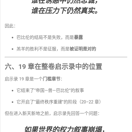
谁在诱惑中仍然忠诚，
谁在压力下仍然真实。
因此：
巴比伦的结局不是失败，而是
暴露
羔羊的胜利不是征服，而是
被证明是对的
六、19 章在整卷启示录中的位置
启示录 19 章是一个
门槛章节
：
它结束了“帝国—兽—巴比伦”的叙事
它开启了“最终秩序重建”的阶段（20–22 章）
但在进入新天新地之前，启示录先回答一个问题：
如果世界的权力叙事崩塌，