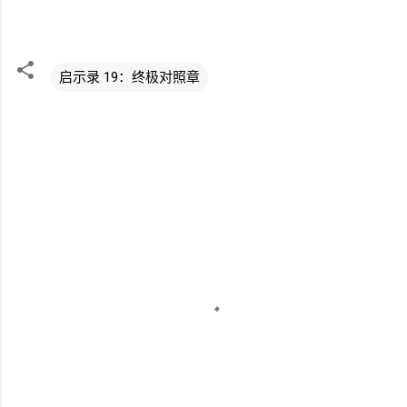
启示录 19：终极对照章
评
论