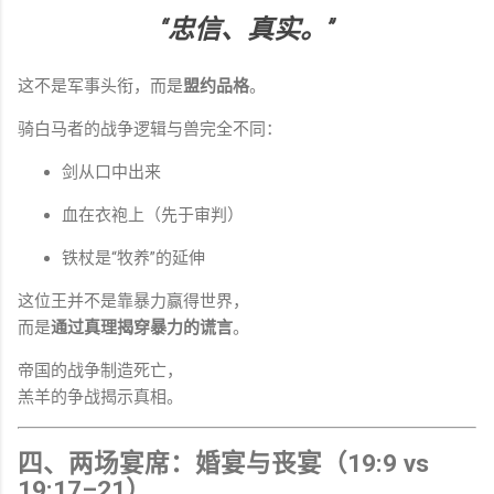
“忠信、真实。”
这不是军事头衔，而是
盟约品格
。
骑白马者的战争逻辑与兽完全不同：
剑从口中出来
血在衣袍上（先于审判）
铁杖是“牧养”的延伸
这位王并不是靠暴力赢得世界，
而是
通过真理揭穿暴力的谎言
。
帝国的战争制造死亡，
羔羊的争战揭示真相。
四、两场宴席：婚宴与丧宴（19:9 vs
19:17–21）