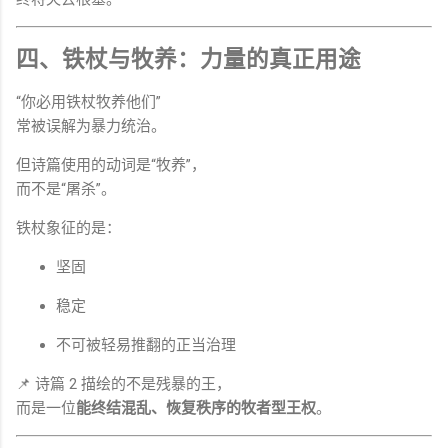
四、铁杖与牧养：力量的真正用途
“你必用铁杖牧养他们”
常被误解为暴力统治。
但诗篇使用的动词是“牧养”，
而不是“屠杀”。
铁杖象征的是：
坚固
稳定
不可被轻易推翻的正当治理
📌 诗篇 2 描绘的不是残暴的王，
而是一位
能终结混乱、恢复秩序的牧者型王权
。