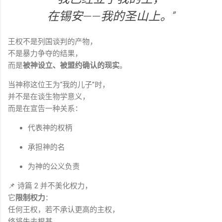
在锡安——我的圣山上。”
王权不是列国谈判的产物，
不是暴力争夺的结果，
而是
被神设立、被盟约确认的现实
。
当神称这位王为“我的儿子”时，
并不是在谈生物学意义，
而是在宣告一种关系：
代表神的权柄
承担神的名
为神的公义负责
📌 诗篇 2 并不美化权力，
它
限制权力
：
任何王权，若不承认更高的主权，
终将失去根基。