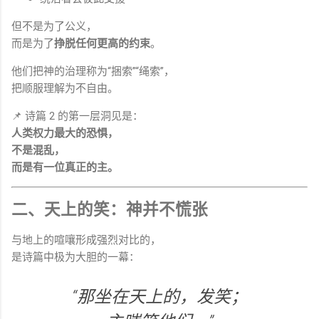
但不是为了公义，
而是为了
挣脱任何更高的约束
。
他们把神的治理称为“捆索”“绳索”，
把顺服理解为不自由。
📌 诗篇 2 的第一层洞见是：
人类权力最大的恐惧，
不是混乱，
而是有一位真正的主。
二、天上的笑：神并不慌张
与地上的喧嚷形成强烈对比的，
是诗篇中极为大胆的一幕：
“那坐在天上的，发笑；