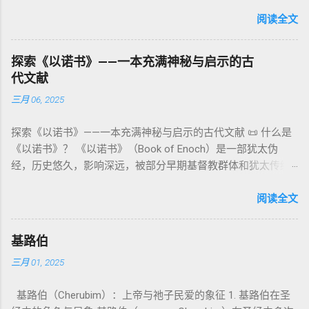
词汇， 其词 根 是 אֵל ( El) ， 意思 为“ 能力 者” 或“ 有权 柄
阐释**364日“以诺历”**与天体秩序。 《梦异之书》（83–90）
章），显示敬拜的严肃性。 四、洁净与不洁：属灵与社会的界
者”。 ✦ 语法 现象： Elohim 是 一个 复数 形式 （“- im” 后
阅读全文
：以异象回顾以色列史并预示末世。 《以诺书信》（91–108）
限 第11–15章讲述关于食物、疾病（如大麻风）、体液等“洁净
缀）， 但 常 与 单数 动词 搭配 使用， 表示 独 一 真神（ 如 创
：智慧训诫、“祸哉”、义人与恶人的结局等。 提示：另有《二
与不洁”的律例。其目的不是为了迷信或隔离，而是建立 圣洁与
世 记 1: 1）； 在 其他 语 境 中也 可 用于 复数 意义， 如 指 多
以诺书》（斯拉夫文）与《三以诺书》（希伯来文），属更晚
秩序感 ，帮助以色列人活在神的同在中。 “洁净”不是等同于“无
探索《以诺书》——一本充满神秘与启示的古
神、 属 灵 存在、 审判 官 等； 因此， 需 借助 上下文 判断 语
期以诺传统，不等同于《一以诺书》。 二、为什么重要？——
罪”，而是不妨碍与神交往的状态。圣所是神居住之地，进入必
代文献
义 和 神学 定位 。 二、 希伯来 圣经 中 Elohim 的 主要 用法 与
它是新约作者与读者共享的“语境词典” 1）新约中的直接/间接
须经过象征性与礼仪性的预备。 五、赎罪日与神同居的中心 第
三月 06, 2025
示例 分类 类型 用法 说明 示例 经文 含义 1. 真神 指 以色列 的
呼应 犹大书14–15 几乎逐字引 1 Enoch 1:9（“主带着千万圣者
16章描述每年一次的“赎罪日”（Yom Kippur），大祭司进入至
独 一 真神 创 1: 1 独 一 真神（ The God） 2. 假 神 外 邦 民族
降临审判众人”）； 犹6、彼后2:4 关于“犯罪天使被拘禁”与以诺
圣所，用血为圣所与百姓遮罪。 这是整卷《利未记》的神学中
探索《以诺书》——一本充满神秘与启示的古代文献 📜 什么是
所 崇拜 的 神祇 出 20: 3 假 神/ 偶像（ gods） 3. 属 灵 存在
的“深渊囚禁”叙事共振。 彼后2:4 用“ 他他路斯 （Tartarus）”指
心： 神愿意居住在人中间； 罪必须被遮盖才能维持这同在；
《以诺书》？ 《以诺书》（Book of Enoch）是一部犹太伪
神 的 众 子、 天使、 神圣 议会 成员 诗 82: 1, 申 32: 8– 9
天使囚禁之所，贴近以诺传统语境。 福音书/启示录 中的“ 人子
神主动提供遮罪之道（两个祭牲，特别是“为耶和华”的与“归于
经，历史悠久，影响深远，被部分早期基督教群体和犹太传统
神圣 存在（ divine beings） 4. 法官 被 委托 施行 神 审判者 出
来临与天使同来、坐在荣耀宝座审判列国 ”（太24–25；启1、
亚撒泻勒”的）。 这预表...
所珍视。它以圣经中的以诺（Enoch）——亚当的七世孙、挪亚
22: 8– 9， 诗 82: 6 法官（ judges），可能是神圣议会成员 5. 神
14、19）与《比喻之书》的“人子”母题同一语义场。 恶灵/污鬼
的曾祖父——的名义写成，包含大量关于天使、堕落、审判和弥
阅读全文
权 代表 受托 执行 神 旨意 的 人（ 如 摩西） 出 7: 1 神 的 代言
观 ：以诺将“巨人之灵”为游行污灵的渊源学解释，补给了新约
赛亚的异象。 📖 圣经中的以诺 （创世记 5:24）： “以诺与神同
人（ divine proxy） 6. 强调 威严 复数 形式 强调 尊贵 超自然 的
驱魔叙事背后的“灵界词库”（可1、路8；亦参弗6:12“执政掌
行，神将他取去，他就不在世了。” 这一神秘的记载激发了后世
显现 撒 上 28: 13 灵界 显现 或 尊称（ majestic plural） 三、
权”）。 阴间与审判意象 ：Sheol 的分区、册卷与火刑等图像，
基路伯
关于以诺与神的关系、天国奥秘的丰富想象。《以诺书》便是
每一 类 的 代表 经文 解读 1. 真神 的 独 一 性（ 创世 记 1: 1） “
帮助理解耶稣的审判比喻与《启示录》的审判美学。 社会伦理
三月 01, 2025
这种想象的结晶。 📖《以诺书》的主要内容 《以诺书》并非一
בְּרֵאשִׁית בָּרָא אֱלֹהִים...” “ 起初， 神（ Elohim） 创造 天地。” 尽
：以诺传统对压迫者的“祸哉”，与 雅各书 对不义富者的警告
本单一的作品，而是由多个部分组成，大致包括： 1️⃣ 《守望者
管 Elohim 是 复数 形式， 但 与 动词“ 创造”（ בָּרָא） 为 单数，
（雅5）形成呼应。 ...
基路伯（Cherubim）：上帝与祂子民爱的象征 1. 基路伯在圣
之书》（1 Enoch 1-36） 讲述堕落天使（守望者，Watchers）
语法 结构 显示 这 是在 强调 一位 ...