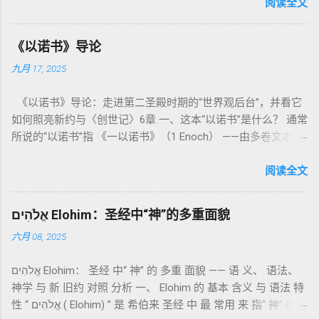
内容看似仪式化，《利未记》却揭示了 神的临在如何规范人类
阅读全文
社会与属灵生活 。 一、神的圣洁与人的回应 “你们要圣洁，因
为我耶和华你们的神是圣洁的。”（利未记19:2） 这节经文构成
《以诺书》导论
整卷书的中心神学。希伯来文“קָדוֹשׁ”（kadosh）不仅意味着道
九月 17, 2025
德上的圣洁，更意味着“分别出来”、“归属于神”。 《利未记》教
导人如何通过祭献、饮食、节期、社会正义等方面在实际生活
《以诺书》导论：走进第二圣殿时期的“世界观后台”，并看它
中活出“圣洁”。圣洁不仅是内心态度，更是生活方式。 二、献
如何照亮新约与〈创世记〉6章 一、这本“以诺书”是什么？ 通常
祭制度：与神相交的通道 前七章详细描述五种祭： 燔祭
所说的“以诺书”指 《一以诺书》（1 Enoch） ——由多卷文本构
（olah）：全然献上，象征奉献与赎罪； 素祭 （minchah）：
成的犹太启示文学合集，成书于 第二圣殿时期 （约公元前3—1
感恩的麦祭，象征生活之献； 平安祭 （shelamim）：人与神
世纪），虽不在犹太/基督教主流正典之内（ 埃塞俄比亚正教
阅读全文
团契的象征； 赎罪祭 （chatat）：针对无意之罪的遮盖； 赎愆
视为正典），却在耶稣与使徒的时代 影响极大 。完整文本以
祭 （asham）：针对特定罪行的赔偿与赎回。 这些制度不是单
吉兹语（埃塞俄比亚语） 保存， 死海古卷 出土了多份 阿拉姆
纯宗教仪式，而是 神提供给罪人恢复关系的方式 。 希伯来文
אֱלֹהִים Elohim：圣经中“神”的多重面貌
语 残卷，另有 希腊文 片段，显示其广泛流传。 《一以诺书》
“כפר”（kaphar）意为“遮盖、和解”，显示出神主动设立机制使
六月 08, 2025
大体由五部分组成（作者与年代各异）： 《守望者之书》（1–
祂的子民得洁净并维系同在。 三、祭司制度与敬拜秩序 亚伦与
36） ：叙述堕落天使“ 守望者 ”（Aram. ʿîrîn ，参但4）与人女
他的子孙被设立为祭司，是以色列人与神之间的中保。《利未
אֱלֹהִים Elohim： 圣经 中“ 神” 的 多重 面貌 —— 语 义、 语法、
通婚、巨人（尼非利人）的出现，以及神对其囚禁与审判。
记》强调他们的洁净、服饰、行为都必须与神的圣洁相称。 祭
神学 与 新 旧约 对照 分析 一、 Elohim 的 基本 含义 与 语法 特
《比喻/相似喻之书》（37–71） ：频繁出现“ 那位人子/拣选
司是 圣所的看守者、律法的教导者与百姓的代求者 。他们的失
性 “ אֱלֹהִים ( Elohim) ” 是 希伯来 圣经 中 最 常用 来 指“ 神” 的
者/义者 ”，刻画末世审判与王权。 《天文之书》（72–82） ：
败（如拿答与亚比户擅献凡火）立刻带来神的审判（利10