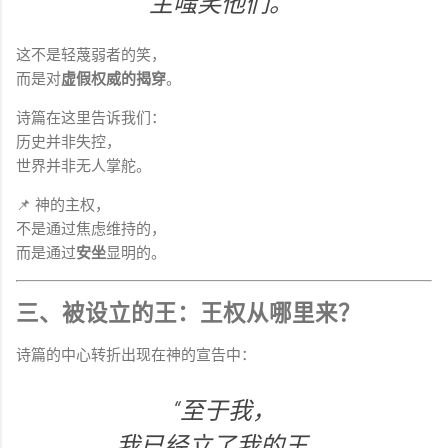
主嗤笑他们。”
这不是轻蔑弱者的笑，
而是对
虚假权威的揭穿
。
诗篇在这里告诉我们：
历史并非失控，
世界并非无人掌舵。
📌 神的主权，
不是通过焦虑维持的，
而是通过
安坐
显明的。
三、被设立的王：王权从哪里来？
诗篇的中心转折出现在神的宣告中：
“至于我，
我已经立了我的王，