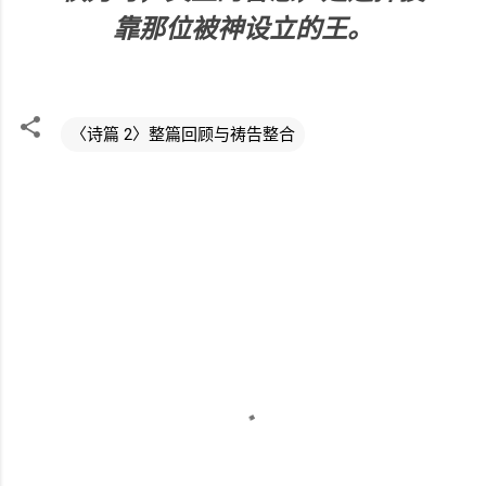
靠那位被神设立的王。
〈诗篇 2〉整篇回顾与祷告整合
评
论