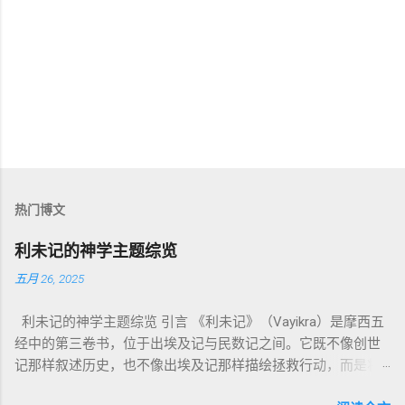
热门博文
利未记的神学主题综览
五月 26, 2025
利未记的神学主题综览 引言 《利未记》（Vayikra）是摩西五
经中的第三卷书，位于出埃及记与民数记之间。它既不像创世
记那样叙述历史，也不像出埃及记那样描绘拯救行动，而是将
焦点集中在 圣洁、礼仪、献祭与与神同居的生活准则 上。尽管