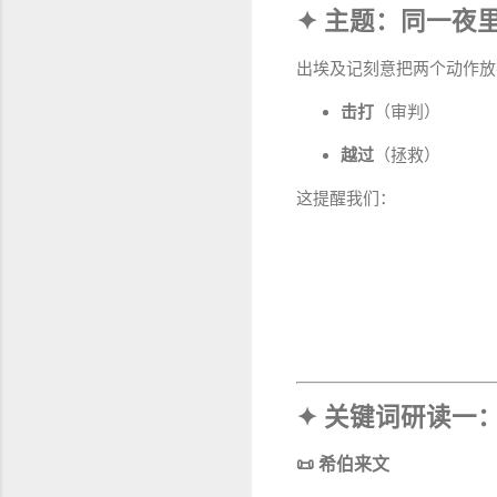
✦ 主题：同一夜
出埃及记刻意把两个动作放
击打
（审判）
越过
（拯救）
这提醒我们：
📜 希伯来文