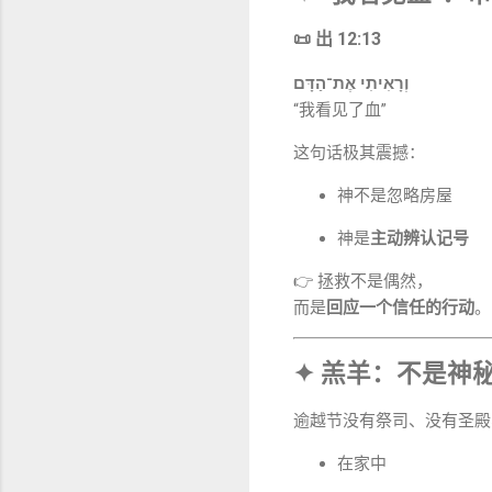
📜 出 12:13
וְרָאִיתִי אֶת־הַדָּם
“我看见了血”
这句话极其震撼：
神不是忽略房屋
神是
主动辨认记号
👉 拯救不是偶然，
而是
回应一个信任的行动
。
✦ 羔羊：不是神
逾越节没有祭司、没有圣殿
在家中