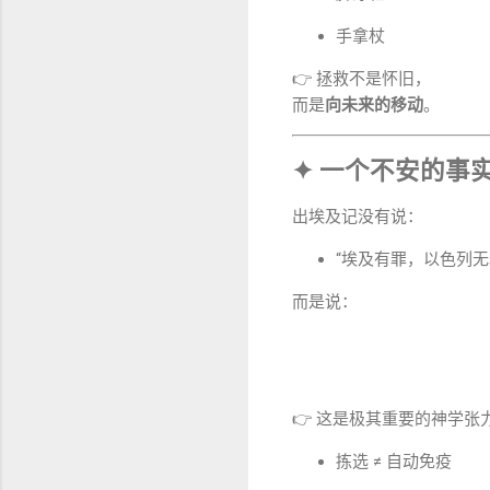
手拿杖
👉 拯救不是怀旧，
而是
向未来的移动
。
✦ 一个不安的事
出埃及记没有说：
“埃及有罪，以色列无
而是说：
👉 这是极其重要的神学张
拣选 ≠ 自动免疫