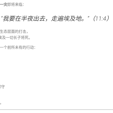
一灾
即将来临：
“我要在半夜出去，走遍埃及地。”（11:4）
生态层面的打击，
埃及一切长子将死。
一个前所未有的行动：
保守
。