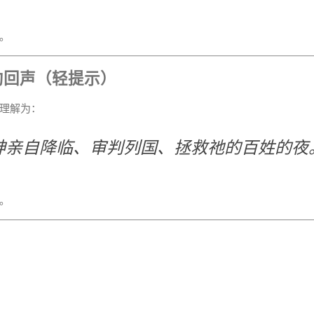
。
约回声（轻提示）
理解为：
神亲自降临、审判列国、拯救祂的百姓的夜
。