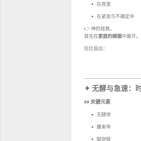
在夜里
在紧张与不确定中
👉 神的拯救，
首先在
家庭的顺服
中展开。
拉比指出：
✦ 无酵与急速：
📜 关键元素
无酵饼
腰束带
脚穿鞋