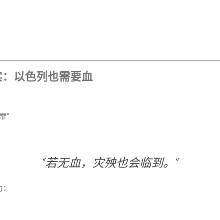
实：以色列也需要血
罪”
“若无血，灾殃也会临到。”
力：