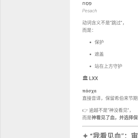
פֶּסַח
Pesach
动词含义不是“跳过”，
而是：
保护
遮盖
站在上方守护
🏛 LXX
πάσχα
直接音译，保留希伯来节期
👉 逾越不是“神没看见”，
而是
神看见了血，并选择保
✦ “我看见血”：