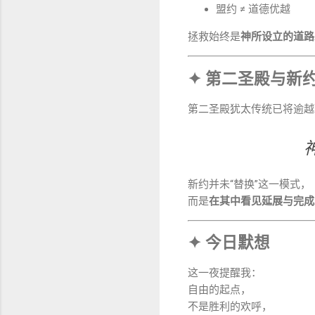
盟约 ≠ 道德优越
拯救始终是
神所设立的道路
✦ 第二圣殿与新
第二圣殿犹太传统已将逾越
新约并未“替换”这一模式，
而是
在其中看见延展与完成
✦ 今日默想
这一夜提醒我：
自由的起点，
不是胜利的欢呼，