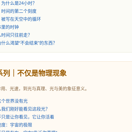
天，为什么是24小时？
亮：时间的第二个刻度
年：被写在天空中的循环
身体里的时钟
什么时间只往前走？
们为什么渴望“不会结束”的东西？
光系列｜不仅是物理现象
作用、光速，到光与真理、光与美的象征意义。
果这个世界没有光
什么我们刚好能看见这段光？
，不只是让你看见，它让你活着
的速度：宇宙的极限