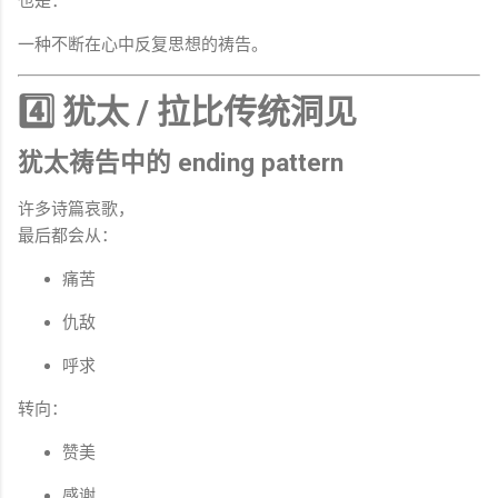
也是：
一种不断在心中反复思想的祷告。
4️⃣ 犹太 / 拉比传统洞见
犹太祷告中的 ending pattern
许多诗篇哀歌，
最后都会从：
痛苦
仇敌
呼求
转向：
赞美
感谢