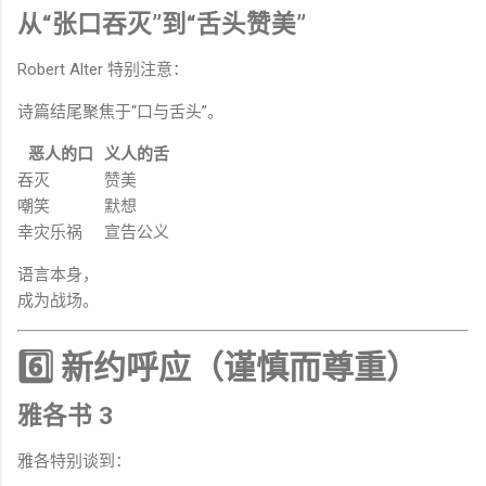
从“张口吞灭”到“舌头赞美”
Robert Alter 特别注意：
诗篇结尾聚焦于“口与舌头”。
恶人的口
义人的舌
吞灭
赞美
嘲笑
默想
幸灾乐祸
宣告公义
语言本身，
成为战场。
6️⃣ 新约呼应（谨慎而尊重）
雅各书 3
雅各特别谈到：