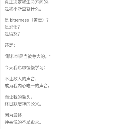
真正决定我生命方向的，
是我不断重复什么。
是 bitterness（苦毒）？
是恐惧？
是愤怒？
还是：
“耶和华是当被尊大的。”
今天我也想慢慢学习：
不让敌人的声音，
成为我内心唯一的声音。
而让我的舌头，
终日默想神的公义。
因为最终，
神喜悦的不是毁灭。