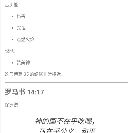
舌头能：
伤害
咒诅
点燃火焰
也能：
赞美神
这与诗篇 35 的结尾非常接近。
罗马书 14:17
保罗说：
神的国不在乎吃喝，
乃在乎公义、和平