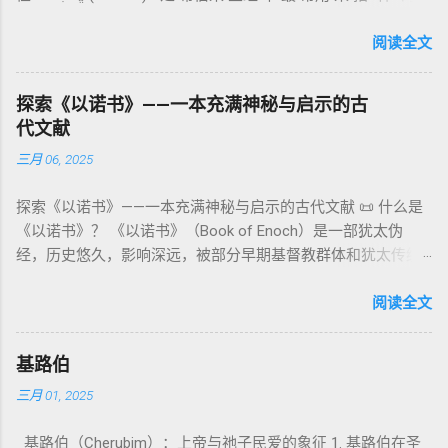
败（如拿答与亚比户擅献凡火）立刻带来神的审判（利10
词汇， 其词 根 是 אֵל ( El) ， 意思 为“ 能力 者” 或“ 有权 柄
阐释**364日“以诺历”**与天体秩序。 《梦异之书》（83–90）
章），显示敬拜的严肃性。 四、洁净与不洁：属灵与社会的界
者”。 ✦ 语法 现象： Elohim 是 一个 复数 形式 （“- im” 后
阅读全文
：以异象回顾以色列史并预示末世。 《以诺书信》（91–108）
限 第11–15章讲述关于食物、疾病（如大麻风）、体液等“洁净
缀）， 但 常 与 单数 动词 搭配 使用， 表示 独 一 真神（ 如 创
：智慧训诫、“祸哉”、义人与恶人的结局等。 提示：另有《二
与不洁”的律例。其目的不是为了迷信或隔离，而是建立 圣洁与
世 记 1: 1）； 在 其他 语 境 中也 可 用于 复数 意义， 如 指 多
以诺书》（斯拉夫文）与《三以诺书》（希伯来文），属更晚
秩序感 ，帮助以色列人活在神的同在中。 “洁净”不是等同于“无
探索《以诺书》——一本充满神秘与启示的古
神、 属 灵 存在、 审判 官 等； 因此， 需 借助 上下文 判断 语
期以诺传统，不等同于《一以诺书》。 二、为什么重要？——
罪”，而是不妨碍与神交往的状态。圣所是神居住之地，进入必
代文献
义 和 神学 定位 。 二、 希伯来 圣经 中 Elohim 的 主要 用法 与
它是新约作者与读者共享的“语境词典” 1）新约中的直接/间接
须经过象征性与礼仪性的预备。 五、赎罪日与神同居的中心 第
三月 06, 2025
示例 分类 类型 用法 说明 示例 经文 含义 1. 真神 指 以色列 的
呼应 犹大书14–15 几乎逐字引 1 Enoch 1:9（“主带着千万圣者
16章描述每年一次的“赎罪日”（Yom Kippur），大祭司进入至
独 一 真神 创 1: 1 独 一 真神（ The God） 2. 假 神 外 邦 民族
降临审判众人”）； 犹6、彼后2:4 关于“犯罪天使被拘禁”与以诺
圣所，用血为圣所与百姓遮罪。 这是整卷《利未记》的神学中
探索《以诺书》——一本充满神秘与启示的古代文献 📜 什么是
所 崇拜 的 神祇 出 20: 3 假 神/ 偶像（ gods） 3. 属 灵 存在
的“深渊囚禁”叙事共振。 彼后2:4 用“ 他他路斯 （Tartarus）”指
心： 神愿意居住在人中间； 罪必须被遮盖才能维持这同在；
《以诺书》？ 《以诺书》（Book of Enoch）是一部犹太伪
神 的 众 子、 天使、 神圣 议会 成员 诗 82: 1, 申 32: 8– 9
天使囚禁之所，贴近以诺传统语境。 福音书/启示录 中的“ 人子
神主动提供遮罪之道（两个祭牲，特别是“为耶和华”的与“归于
经，历史悠久，影响深远，被部分早期基督教群体和犹太传统
神圣 存在（ divine beings） 4. 法官 被 委托 施行 神 审判者 出
来临与天使同来、坐在荣耀宝座审判列国 ”（太24–25；启1、
亚撒泻勒”的）。 这预表...
所珍视。它以圣经中的以诺（Enoch）——亚当的七世孙、挪亚
22: 8– 9， 诗 82: 6 法官（ judges），可能是神圣议会成员 5. 神
14、19）与《比喻之书》的“人子”母题同一语义场。 恶灵/污鬼
的曾祖父——的名义写成，包含大量关于天使、堕落、审判和弥
阅读全文
权 代表 受托 执行 神 旨意 的 人（ 如 摩西） 出 7: 1 神 的 代言
观 ：以诺将“巨人之灵”为游行污灵的渊源学解释，补给了新约
赛亚的异象。 📖 圣经中的以诺 （创世记 5:24）： “以诺与神同
人（ divine proxy） 6. 强调 威严 复数 形式 强调 尊贵 超自然 的
驱魔叙事背后的“灵界词库”（可1、路8；亦参弗6:12“执政掌
行，神将他取去，他就不在世了。” 这一神秘的记载激发了后世
显现 撒 上 28: 13 灵界 显现 或 尊称（ majestic plural） 三、
权”）。 阴间与审判意象 ：Sheol 的分区、册卷与火刑等图像，
基路伯
关于以诺与神的关系、天国奥秘的丰富想象。《以诺书》便是
每一 类 的 代表 经文 解读 1. 真神 的 独 一 性（ 创世 记 1: 1） “
帮助理解耶稣的审判比喻与《启示录》的审判美学。 社会伦理
三月 01, 2025
这种想象的结晶。 📖《以诺书》的主要内容 《以诺书》并非一
בְּרֵאשִׁית בָּרָא אֱלֹהִים...” “ 起初， 神（ Elohim） 创造 天地。” 尽
：以诺传统对压迫者的“祸哉”，与 雅各书 对不义富者的警告
本单一的作品，而是由多个部分组成，大致包括： 1️⃣ 《守望者
管 Elohim 是 复数 形式， 但 与 动词“ 创造”（ בָּרָא） 为 单数，
（雅5）形成呼应。 ...
基路伯（Cherubim）：上帝与祂子民爱的象征 1. 基路伯在圣
之书》（1 Enoch 1-36） 讲述堕落天使（守望者，Watchers）