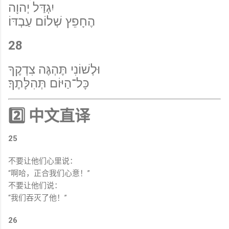
יִגְדַּל יְהוָה
הֶחָפֵץ שְׁלוֹם עַבְדּוֹ׃
28
וּלְשׁוֹנִי תֶּהְגֶּה צִדְקֶךָ
כָּל־הַיּוֹם תְּהִלָּתֶךָ׃
2️⃣ 中文直译
25
不要让他们心里说：
“啊哈，正合我们心意！”
不要让他们说：
“我们吞灭了他！”
26