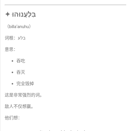
✦ בִּלַּעֲנוּהוּ
（billa‘anuhu）
词根：בלע
意思：
吞吃
吞灭
完全毁掉
这是非常强烈的词。
敌人不仅想赢。
他们想：