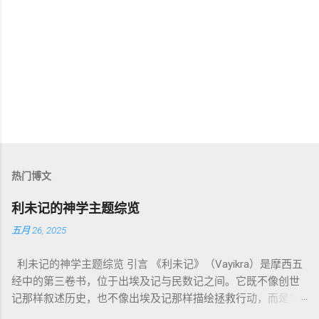
热门博文
利未记的神学主题综览
五月 26, 2025
利未记的神学主题综览 引言 《利未记》（Vayikra）是摩西五
经中的第三卷书，位于出埃及记与民数记之间。它既不像创世
记那样叙述历史，也不像出埃及记那样描绘拯救行动，而是将
焦点集中在 圣洁、礼仪、献祭与与神同居的生活准则 上。尽管