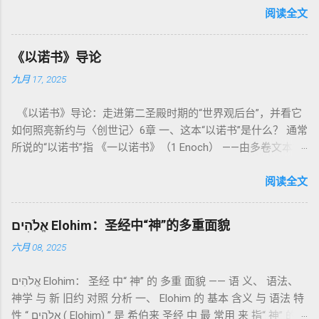
内容看似仪式化，《利未记》却揭示了 神的临在如何规范人类
阅读全文
社会与属灵生活 。 一、神的圣洁与人的回应 “你们要圣洁，因
为我耶和华你们的神是圣洁的。”（利未记19:2） 这节经文构成
《以诺书》导论
整卷书的中心神学。希伯来文“קָדוֹשׁ”（kadosh）不仅意味着道
九月 17, 2025
德上的圣洁，更意味着“分别出来”、“归属于神”。 《利未记》教
导人如何通过祭献、饮食、节期、社会正义等方面在实际生活
《以诺书》导论：走进第二圣殿时期的“世界观后台”，并看它
中活出“圣洁”。圣洁不仅是内心态度，更是生活方式。 二、献
如何照亮新约与〈创世记〉6章 一、这本“以诺书”是什么？ 通常
祭制度：与神相交的通道 前七章详细描述五种祭： 燔祭
所说的“以诺书”指 《一以诺书》（1 Enoch） ——由多卷文本构
（olah）：全然献上，象征奉献与赎罪； 素祭 （minchah）：
成的犹太启示文学合集，成书于 第二圣殿时期 （约公元前3—1
感恩的麦祭，象征生活之献； 平安祭 （shelamim）：人与神
世纪），虽不在犹太/基督教主流正典之内（ 埃塞俄比亚正教
阅读全文
团契的象征； 赎罪祭 （chatat）：针对无意之罪的遮盖； 赎愆
视为正典），却在耶稣与使徒的时代 影响极大 。完整文本以
祭 （asham）：针对特定罪行的赔偿与赎回。 这些制度不是单
吉兹语（埃塞俄比亚语） 保存， 死海古卷 出土了多份 阿拉姆
纯宗教仪式，而是 神提供给罪人恢复关系的方式 。 希伯来文
אֱלֹהִים Elohim：圣经中“神”的多重面貌
语 残卷，另有 希腊文 片段，显示其广泛流传。 《一以诺书》
“כפר”（kaphar）意为“遮盖、和解”，显示出神主动设立机制使
六月 08, 2025
大体由五部分组成（作者与年代各异）： 《守望者之书》（1–
祂的子民得洁净并维系同在。 三、祭司制度与敬拜秩序 亚伦与
36） ：叙述堕落天使“ 守望者 ”（Aram. ʿîrîn ，参但4）与人女
他的子孙被设立为祭司，是以色列人与神之间的中保。《利未
אֱלֹהִים Elohim： 圣经 中“ 神” 的 多重 面貌 —— 语 义、 语法、
通婚、巨人（尼非利人）的出现，以及神对其囚禁与审判。
记》强调他们的洁净、服饰、行为都必须与神的圣洁相称。 祭
神学 与 新 旧约 对照 分析 一、 Elohim 的 基本 含义 与 语法 特
《比喻/相似喻之书》（37–71） ：频繁出现“ 那位人子/拣选
司是 圣所的看守者、律法的教导者与百姓的代求者 。他们的失
性 “ אֱלֹהִים ( Elohim) ” 是 希伯来 圣经 中 最 常用 来 指“ 神” 的
者/义者 ”，刻画末世审判与王权。 《天文之书》（72–82） ：