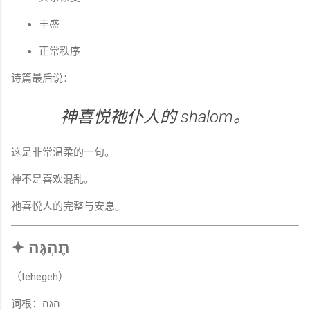
丰盛
正常秩序
诗篇最后说：
神喜悦祂仆人的 shalom。
这是非常温柔的一句。
神不是喜欢混乱。
祂喜悦人的完整与安息。
✦ תֶּהְגֶּה
（tehegeh）
词根：הגה