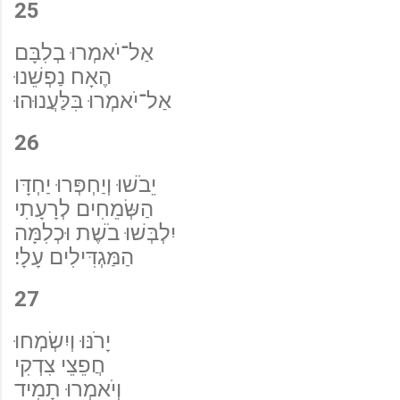
25
אַל־יֹאמְרוּ בְלִבָּם
הֶאָח נַפְשֵׁנוּ
אַל־יֹאמְרוּ בִּלַּעֲנוּהוּ׃
26
יֵבֹשׁוּ וְיַחְפְּרוּ יַחְדָּו
הַשְּׂמֵחִים לְרָעָתִי
יִלְבְּשׁוּ בֹשֶׁת וּכְלִמָּה
הַמַּגְדִּילִים עָלָי׃
27
יָרֹנּוּ וְיִשְׂמְחוּ
חֲפֵצֵי צִדְקִי
וְיֹאמְרוּ תָמִיד