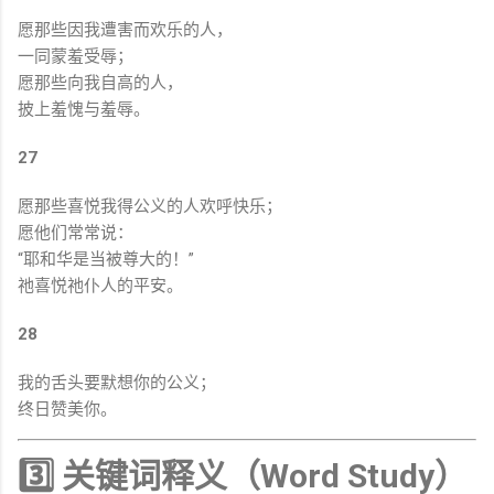
愿那些因我遭害而欢乐的人，
一同蒙羞受辱；
愿那些向我自高的人，
披上羞愧与羞辱。
27
愿那些喜悦我得公义的人欢呼快乐；
愿他们常常说：
“耶和华是当被尊大的！”
祂喜悦祂仆人的平安。
28
我的舌头要默想你的公义；
终日赞美你。
3️⃣ 关键词释义（Word Study）