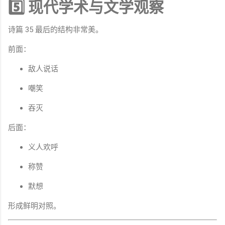
5️⃣ 现代学术与文学观察
诗篇 35 最后的结构非常美。
前面：
敌人说话
嘲笑
吞灭
后面：
义人欢呼
称赞
默想
形成鲜明对照。