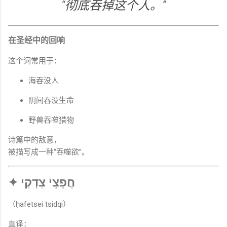
“彻底吞掉这个人。”
在圣经中的回响
这个词常用于：
海吞没人
阴间吞没生命
野兽吞噬猎物
诗篇中的敌意，
被描写成一种“吞噬欲”。
✦ חֲפֵצֵי צִדְקִי
（ḥafetsei tsidqi）
直译：