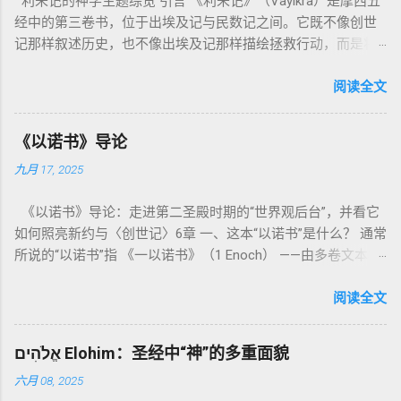
利未记的神学主题综览 引言 《利未记》（Vayikra）是摩西五
经中的第三卷书，位于出埃及记与民数记之间。它既不像创世
记那样叙述历史，也不像出埃及记那样描绘拯救行动，而是将
焦点集中在 圣洁、礼仪、献祭与与神同居的生活准则 上。尽管
内容看似仪式化，《利未记》却揭示了 神的临在如何规范人类
阅读全文
社会与属灵生活 。 一、神的圣洁与人的回应 “你们要圣洁，因
为我耶和华你们的神是圣洁的。”（利未记19:2） 这节经文构成
《以诺书》导论
整卷书的中心神学。希伯来文“קָדוֹשׁ”（kadosh）不仅意味着道
九月 17, 2025
德上的圣洁，更意味着“分别出来”、“归属于神”。 《利未记》教
导人如何通过祭献、饮食、节期、社会正义等方面在实际生活
《以诺书》导论：走进第二圣殿时期的“世界观后台”，并看它
中活出“圣洁”。圣洁不仅是内心态度，更是生活方式。 二、献
如何照亮新约与〈创世记〉6章 一、这本“以诺书”是什么？ 通常
祭制度：与神相交的通道 前七章详细描述五种祭： 燔祭
所说的“以诺书”指 《一以诺书》（1 Enoch） ——由多卷文本构
（olah）：全然献上，象征奉献与赎罪； 素祭 （minchah）：
成的犹太启示文学合集，成书于 第二圣殿时期 （约公元前3—1
感恩的麦祭，象征生活之献； 平安祭 （shelamim）：人与神
世纪），虽不在犹太/基督教主流正典之内（ 埃塞俄比亚正教
阅读全文
团契的象征； 赎罪祭 （chatat）：针对无意之罪的遮盖； 赎愆
视为正典），却在耶稣与使徒的时代 影响极大 。完整文本以
祭 （asham）：针对特定罪行的赔偿与赎回。 这些制度不是单
吉兹语（埃塞俄比亚语） 保存， 死海古卷 出土了多份 阿拉姆
纯宗教仪式，而是 神提供给罪人恢复关系的方式 。 希伯来文
אֱלֹהִים Elohim：圣经中“神”的多重面貌
语 残卷，另有 希腊文 片段，显示其广泛流传。 《一以诺书》
“כפר”（kaphar）意为“遮盖、和解”，显示出神主动设立机制使
六月 08, 2025
大体由五部分组成（作者与年代各异）： 《守望者之书》（1–
祂的子民得洁净并维系同在。 三、祭司制度与敬拜秩序 亚伦与