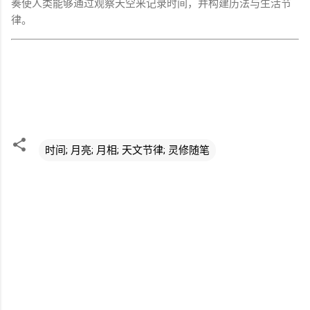
奏使人类能够通过观察天空来记录时间，并构建历法与生活节
律。
时间; 月亮; 月相; 天文节律; 灵修随笔
评
论