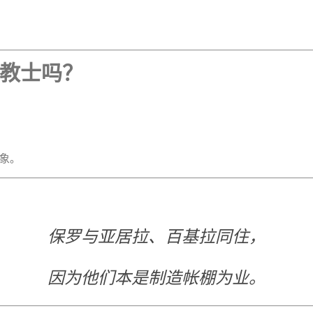
教士吗？
象。
保罗与亚居拉、百基拉同住，
因为他们本是制造帐棚为业。