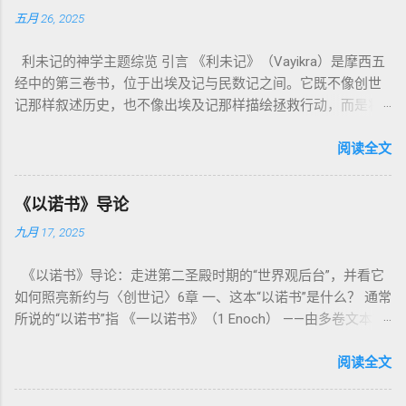
五月 26, 2025
利未记的神学主题综览 引言 《利未记》（Vayikra）是摩西五
经中的第三卷书，位于出埃及记与民数记之间。它既不像创世
记那样叙述历史，也不像出埃及记那样描绘拯救行动，而是将
焦点集中在 圣洁、礼仪、献祭与与神同居的生活准则 上。尽管
内容看似仪式化，《利未记》却揭示了 神的临在如何规范人类
阅读全文
社会与属灵生活 。 一、神的圣洁与人的回应 “你们要圣洁，因
为我耶和华你们的神是圣洁的。”（利未记19:2） 这节经文构成
《以诺书》导论
整卷书的中心神学。希伯来文“קָדוֹשׁ”（kadosh）不仅意味着道
九月 17, 2025
德上的圣洁，更意味着“分别出来”、“归属于神”。 《利未记》教
导人如何通过祭献、饮食、节期、社会正义等方面在实际生活
《以诺书》导论：走进第二圣殿时期的“世界观后台”，并看它
中活出“圣洁”。圣洁不仅是内心态度，更是生活方式。 二、献
如何照亮新约与〈创世记〉6章 一、这本“以诺书”是什么？ 通常
祭制度：与神相交的通道 前七章详细描述五种祭： 燔祭
所说的“以诺书”指 《一以诺书》（1 Enoch） ——由多卷文本构
（olah）：全然献上，象征奉献与赎罪； 素祭 （minchah）：
成的犹太启示文学合集，成书于 第二圣殿时期 （约公元前3—1
感恩的麦祭，象征生活之献； 平安祭 （shelamim）：人与神
世纪），虽不在犹太/基督教主流正典之内（ 埃塞俄比亚正教
阅读全文
团契的象征； 赎罪祭 （chatat）：针对无意之罪的遮盖； 赎愆
视为正典），却在耶稣与使徒的时代 影响极大 。完整文本以
祭 （asham）：针对特定罪行的赔偿与赎回。 这些制度不是单