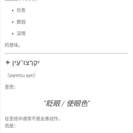
珍贵
脆弱
深情
的意味。
✦ יִקְרְצוּ־עָיִן
（yiqretzu ayin）
意思：
“眨眼 / 使眼色”
在圣经中通常不是友善动作，
而是：