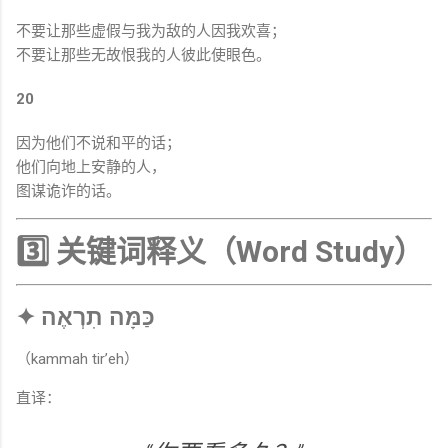
不要让那些虚假与我为敌的人因我欢喜；
不要让那些无故恨我的人彼此使眼色。
20
因为他们不说和平的话；
他们向地上安静的人，
图谋诡诈的话。
3️⃣ 关键词释义（Word Study）
✦ כַּמָּה תִרְאֶה
（kammah tir’eh）
直译：