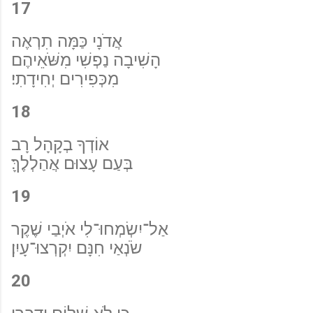
17
אֲדֹנָי כַּמָּה תִרְאֶה
הָשִׁיבָה נַפְשִׁי מִשֹּׁאֵיהֶם
מִכְּפִירִים יְחִידָתִי׃
18
אוֹדְךָ בְקָהָל רָב
בְּעַם עָצוּם אֲהַלְלֶךָּ׃
19
אַל־יִשְׂמְחוּ־לִי אֹיְבַי שֶׁקֶר
שֹׂנְאַי חִנָּם יִקְרְצוּ־עָיִן׃
20