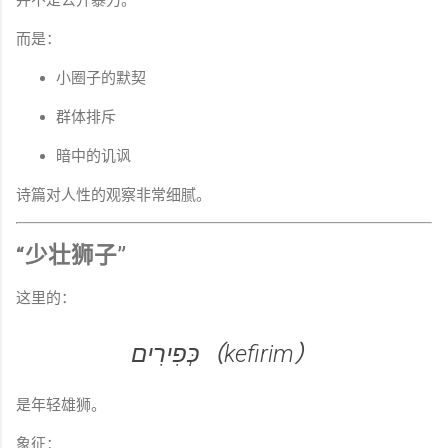
并不是公开暴力。
而是：
小圈子的默契
群体排斥
暗中的讥讽
诗篇对人性的观察非常细腻。
“少壮狮子”
这里的：
כְּפִירִים（kefirim）
是年轻雄狮。
象征：