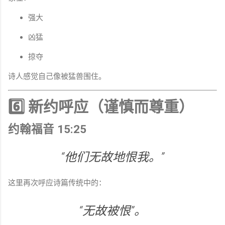
强大
凶猛
掠夺
诗人感觉自己像被猛兽围住。
6️⃣ 新约呼应（谨慎而尊重）
约翰福音 15:25
“他们无故地恨我。”
这里再次呼应诗篇传统中的：
“无故被恨”。