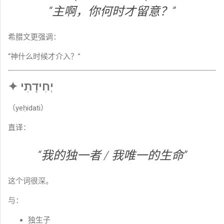
“主啊，你何时才留意？”
希腊文更强调：
“神什么时候才介入？”
✦ יְחִידָתִי
（yeḥidati）
直译：
“我的独一者 / 我唯一的生命”
这个词很深。
与：
独生子