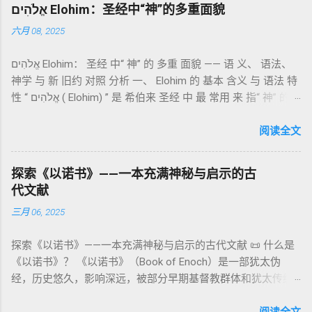
吉兹语（埃塞俄比亚语） 保存， 死海古卷 出土了多份 阿拉姆
纯宗教仪式，而是 神提供给罪人恢复关系的方式 。 希伯来文
אֱלֹהִים Elohim：圣经中“神”的多重面貌
语 残卷，另有 希腊文 片段，显示其广泛流传。 《一以诺书》
“כפר”（kaphar）意为“遮盖、和解”，显示出神主动设立机制使
六月 08, 2025
大体由五部分组成（作者与年代各异）： 《守望者之书》（1–
祂的子民得洁净并维系同在。 三、祭司制度与敬拜秩序 亚伦与
36） ：叙述堕落天使“ 守望者 ”（Aram. ʿîrîn ，参但4）与人女
他的子孙被设立为祭司，是以色列人与神之间的中保。《利未
אֱלֹהִים Elohim： 圣经 中“ 神” 的 多重 面貌 —— 语 义、 语法、
通婚、巨人（尼非利人）的出现，以及神对其囚禁与审判。
记》强调他们的洁净、服饰、行为都必须与神的圣洁相称。 祭
神学 与 新 旧约 对照 分析 一、 Elohim 的 基本 含义 与 语法 特
《比喻/相似喻之书》（37–71） ：频繁出现“ 那位人子/拣选
司是 圣所的看守者、律法的教导者与百姓的代求者 。他们的失
性 “ אֱלֹהִים ( Elohim) ” 是 希伯来 圣经 中 最 常用 来 指“ 神” 的
者/义者 ”，刻画末世审判与王权。 《天文之书》（72–82） ：
败（如拿答与亚比户擅献凡火）立刻带来神的审判（利10
词汇， 其词 根 是 אֵל ( El) ， 意思 为“ 能力 者” 或“ 有权 柄
阐释**364日“以诺历”**与天体秩序。 《梦异之书》（83–90）
章），显示敬拜的严肃性。 四、洁净与不洁：属灵与社会的界
者”。 ✦ 语法 现象： Elohim 是 一个 复数 形式 （“- im” 后
阅读全文
：以异象回顾以色列史并预示末世。 《以诺书信》（91–108）
限 第11–15章讲述关于食物、疾病（如大麻风）、体液等“洁净
缀）， 但 常 与 单数 动词 搭配 使用， 表示 独 一 真神（ 如 创
：智慧训诫、“祸哉”、义人与恶人的结局等。 提示：另有《二
与不洁”的律例。其目的不是为了迷信或隔离，而是建立 圣洁与
世 记 1: 1）； 在 其他 语 境 中也 可 用于 复数 意义， 如 指 多
以诺书》（斯拉夫文）与《三以诺书》（希伯来文），属更晚
秩序感 ，帮助以色列人活在神的同在中。 “洁净”不是等同于“无
探索《以诺书》——一本充满神秘与启示的古
神、 属 灵 存在、 审判 官 等； 因此， 需 借助 上下文 判断 语
期以诺传统，不等同于《一以诺书》。 二、为什么重要？——
罪”，而是不妨碍与神交往的状态。圣所是神居住之地，进入必
代文献
义 和 神学 定位 。 二、 希伯来 圣经 中 Elohim 的 主要 用法 与
它是新约作者与读者共享的“语境词典” 1）新约中的直接/间接
须经过象征性与礼仪性的预备。 五、赎罪日与神同居的中心 第
三月 06, 2025
示例 分类 类型 用法 说明 示例 经文 含义 1. 真神 指 以色列 的
呼应 犹大书14–15 几乎逐字引 1 Enoch 1:9（“主带着千万圣者
16章描述每年一次的“赎罪日”（Yom Kippur），大祭司进入至
独 一 真神 创 1: 1 独 一 真神（ The God） 2. 假 神 外 邦 民族
降临审判众人”）； 犹6、彼后2:4 关于“犯罪天使被拘禁”与以诺
圣所，用血为圣所与百姓遮罪。 这是整卷《利未记》的神学中
探索《以诺书》——一本充满神秘与启示的古代文献 📜 什么是
所 崇拜 的 神祇 出 20: 3 假 神/ 偶像（ gods） 3. 属 灵 存在
的“深渊囚禁”叙事共振。 彼后2:4 用“ 他他路斯 （Tartarus）”指
心： 神愿意居住在人中间； 罪必须被遮盖才能维持这同在；
《以诺书》？ 《以诺书》（Book of Enoch）是一部犹太伪
神 的 众 子、 天使、 神圣 议会 成员 诗 82: 1, 申 32: 8– 9
天使囚禁之所，贴近以诺传统语境。 福音书/启示录 中的“ 人子
神主动提供遮罪之道（两个祭牲，特别是“为耶和华”的与“归于
经，历史悠久，影响深远，被部分早期基督教群体和犹太传统
神圣 存在（ divine beings） 4. 法官 被 委托 施行 神 审判者 出
来临与天使同来、坐在荣耀宝座审判列国 ”（太24–25；启1、
亚撒泻勒”的）。 这预表...
所珍视。它以圣经中的以诺（Enoch）——亚当的七世孙、挪亚
22: 8– 9， 诗 82: 6 法官（ judges），可能是神圣议会成员 5. 神
14、19）与《比喻之书》的“人子”母题同一语义场。 恶灵/污鬼