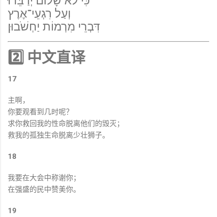
כִּי לֹא שָׁלוֹם יְדַבֵּרוּ
וְעַל רִגְעֵי־אֶרֶץ
דִּבְרֵי מִרְמוֹת יַחְשֹׁבוּן׃
2️⃣ 中文直译
17
主啊，
你要观看到几时呢？
求你救回我的性命脱离他们的毁灭；
救我的孤独生命脱离少壮狮子。
18
我要在大会中称谢你；
在强盛的民中赞美你。
19