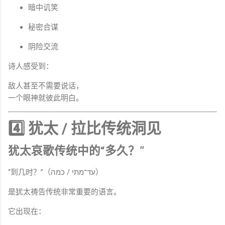
暗中讥笑
秘密合谋
阴险交流
诗人感受到：
敌人甚至不需要说话，
一个眼神就彼此明白。
4️⃣ 犹太 / 拉比传统洞见
犹太哀歌传统中的“多久？”
“到几时？”（עד־מתי / כמה）
是犹太祷告传统非常重要的语言。
它出现在：