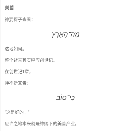
美善
神要探子查看：
מַה־הָאָרֶץ
这地如何。
整个背景其实呼应创世记。
在创世记1章，
神不断宣告：
כִּי־טוֹב
“这是好的。”
应许之地本来就是神赐下的美善产业。