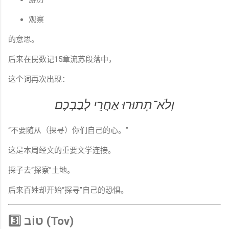
观察
的意思。
后来在民数记15章流苏段落中，
这个词再次出现：
וְלֹא־תָתוּרוּ אַחֲרֵי לְבַבְכֶם
“不要随从（探寻）你们自己的心。”
这是本周经文的重要文学连接。
探子去“探察”土地。
后来百姓却开始“探寻”自己的恐惧。
3️⃣ טוֹב (Tov)