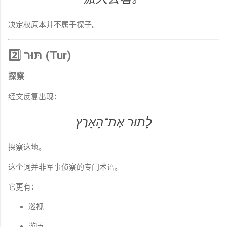
决定权原本并不属于探子。
2️⃣ תּוּר (Tur)
探察
经文反复出现：
לָתוּר אֶת־הָאָרֶץ
探察这地。
这个词并非军事侦察的专门术语。
它更有：
巡视
游历