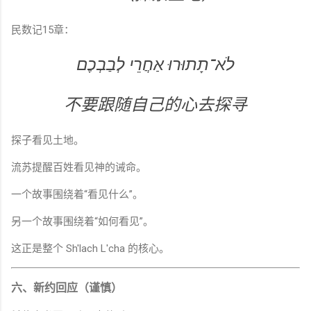
民数记15章：
לֹא־תָתוּרוּ אַחֲרֵי לְבַבְכֶם
不要跟随自己的心去探寻
探子看见土地。
流苏提醒百姓看见神的诫命。
一个故事围绕着“看见什么”。
另一个故事围绕着“如何看见”。
这正是整个 Sh'lach L'cha 的核心。
六、新约回应（谨慎）