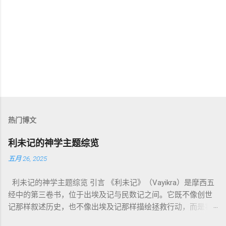
热门博文
利未记的神学主题综览
五月 26, 2025
利未记的神学主题综览 引言 《利未记》（Vayikra）是摩西五
经中的第三卷书，位于出埃及记与民数记之间。它既不像创世
记那样叙述历史，也不像出埃及记那样描绘拯救行动，而是将
焦点集中在 圣洁、礼仪、献祭与与神同居的生活准则 上。尽管