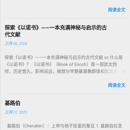
词汇， 其词 根 是 אֵל ( El) ， 意思 为“ 能力 者” 或“ 有权 柄
阐释**364日“以诺历”**与天体秩序。 《梦异之书》（83–90）
章），显示敬拜的严肃性。 四、洁净与不洁：属灵与社会的界
者”。 ✦ 语法 现象： Elohim 是 一个 复数 形式 （“- im” 后
阅读全文
：以异象回顾以色列史并预示末世。 《以诺书信》（91–108）
限 第11–15章讲述关于食物、疾病（如大麻风）、体液等“洁净
缀）， 但 常 与 单数 动词 搭配 使用， 表示 独 一 真神（ 如 创
：智慧训诫、“祸哉”、义人与恶人的结局等。 提示：另有《二
与不洁”的律例。其目的不是为了迷信或隔离，而是建立 圣洁与
世 记 1: 1）； 在 其他 语 境 中也 可 用于 复数 意义， 如 指 多
以诺书》（斯拉夫文）与《三以诺书》（希伯来文），属更晚
秩序感 ，帮助以色列人活在神的同在中。 “洁净”不是等同于“无
探索《以诺书》——一本充满神秘与启示的古
神、 属 灵 存在、 审判 官 等； 因此， 需 借助 上下文 判断 语
期以诺传统，不等同于《一以诺书》。 二、为什么重要？——
罪”，而是不妨碍与神交往的状态。圣所是神居住之地，进入必
代文献
义 和 神学 定位 。 二、 希伯来 圣经 中 Elohim 的 主要 用法 与
它是新约作者与读者共享的“语境词典” 1）新约中的直接/间接
须经过象征性与礼仪性的预备。 五、赎罪日与神同居的中心 第
三月 06, 2025
示例 分类 类型 用法 说明 示例 经文 含义 1. 真神 指 以色列 的
呼应 犹大书14–15 几乎逐字引 1 Enoch 1:9（“主带着千万圣者
16章描述每年一次的“赎罪日”（Yom Kippur），大祭司进入至
独 一 真神 创 1: 1 独 一 真神（ The God） 2. 假 神 外 邦 民族
降临审判众人”）； 犹6、彼后2:4 关于“犯罪天使被拘禁”与以诺
圣所，用血为圣所与百姓遮罪。 这是整卷《利未记》的神学中
探索《以诺书》——一本充满神秘与启示的古代文献 📜 什么是
所 崇拜 的 神祇 出 20: 3 假 神/ 偶像（ gods） 3. 属 灵 存在
的“深渊囚禁”叙事共振。 彼后2:4 用“ 他他路斯 （Tartarus）”指
心： 神愿意居住在人中间； 罪必须被遮盖才能维持这同在；
《以诺书》？ 《以诺书》（Book of Enoch）是一部犹太伪
神 的 众 子、 天使、 神圣 议会 成员 诗 82: 1, 申 32: 8– 9
天使囚禁之所，贴近以诺传统语境。 福音书/启示录 中的“ 人子
神主动提供遮罪之道（两个祭牲，特别是“为耶和华”的与“归于
经，历史悠久，影响深远，被部分早期基督教群体和犹太传统
神圣 存在（ divine beings） 4. 法官 被 委托 施行 神 审判者 出
来临与天使同来、坐在荣耀宝座审判列国 ”（太24–25；启1、
亚撒泻勒”的）。 这预表...
所珍视。它以圣经中的以诺（Enoch）——亚当的七世孙、挪亚
22: 8– 9， 诗 82: 6 法官（ judges），可能是神圣议会成员 5. 神
14、19）与《比喻之书》的“人子”母题同一语义场。 恶灵/污鬼
的曾祖父——的名义写成，包含大量关于天使、堕落、审判和弥
阅读全文
权 代表 受托 执行 神 旨意 的 人（ 如 摩西） 出 7: 1 神 的 代言
观 ：以诺将“巨人之灵”为游行污灵的渊源学解释，补给了新约
赛亚的异象。 📖 圣经中的以诺 （创世记 5:24）： “以诺与神同
人（ divine proxy） 6. 强调 威严 复数 形式 强调 尊贵 超自然 的
驱魔叙事背后的“灵界词库”（可1、路8；亦参弗6:12“执政掌
行，神将他取去，他就不在世了。” 这一神秘的记载激发了后世
显现 撒 上 28: 13 灵界 显现 或 尊称（ majestic plural） 三、
权”）。 阴间与审判意象 ：Sheol 的分区、册卷与火刑等图像，
基路伯
关于以诺与神的关系、天国奥秘的丰富想象。《以诺书》便是
每一 类 的 代表 经文 解读 1. 真神 的 独 一 性（ 创世 记 1: 1） “
帮助理解耶稣的审判比喻与《启示录》的审判美学。 社会伦理
三月 01, 2025
这种想象的结晶。 📖《以诺书》的主要内容 《以诺书》并非一
בְּרֵאשִׁית בָּרָא אֱלֹהִים...” “ 起初， 神（ Elohim） 创造 天地。” 尽
：以诺传统对压迫者的“祸哉”，与 雅各书 对不义富者的警告
本单一的作品，而是由多个部分组成，大致包括： 1️⃣ 《守望者
管 Elohim 是 复数 形式， 但 与 动词“ 创造”（ בָּרָא） 为 单数，
（雅5）形成呼应。 ...
基路伯（Cherubim）：上帝与祂子民爱的象征 1. 基路伯在圣
之书》（1 Enoch 1-36） 讲述堕落天使（守望者，Watchers）
语法 结构 显示 这 是在 强调 一位 ...