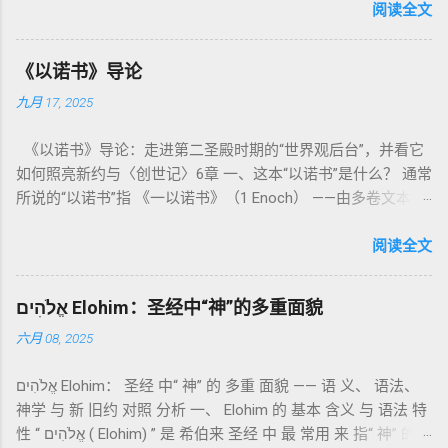
内容看似仪式化，《利未记》却揭示了 神的临在如何规范人类
阅读全文
社会与属灵生活 。 一、神的圣洁与人的回应 “你们要圣洁，因
为我耶和华你们的神是圣洁的。”（利未记19:2） 这节经文构成
《以诺书》导论
整卷书的中心神学。希伯来文“קָדוֹשׁ”（kadosh）不仅意味着道
九月 17, 2025
德上的圣洁，更意味着“分别出来”、“归属于神”。 《利未记》教
导人如何通过祭献、饮食、节期、社会正义等方面在实际生活
《以诺书》导论：走进第二圣殿时期的“世界观后台”，并看它
中活出“圣洁”。圣洁不仅是内心态度，更是生活方式。 二、献
如何照亮新约与〈创世记〉6章 一、这本“以诺书”是什么？ 通常
祭制度：与神相交的通道 前七章详细描述五种祭： 燔祭
所说的“以诺书”指 《一以诺书》（1 Enoch） ——由多卷文本构
（olah）：全然献上，象征奉献与赎罪； 素祭 （minchah）：
成的犹太启示文学合集，成书于 第二圣殿时期 （约公元前3—1
感恩的麦祭，象征生活之献； 平安祭 （shelamim）：人与神
世纪），虽不在犹太/基督教主流正典之内（ 埃塞俄比亚正教
阅读全文
团契的象征； 赎罪祭 （chatat）：针对无意之罪的遮盖； 赎愆
视为正典），却在耶稣与使徒的时代 影响极大 。完整文本以
祭 （asham）：针对特定罪行的赔偿与赎回。 这些制度不是单
吉兹语（埃塞俄比亚语） 保存， 死海古卷 出土了多份 阿拉姆
纯宗教仪式，而是 神提供给罪人恢复关系的方式 。 希伯来文
אֱלֹהִים Elohim：圣经中“神”的多重面貌
语 残卷，另有 希腊文 片段，显示其广泛流传。 《一以诺书》
“כפר”（kaphar）意为“遮盖、和解”，显示出神主动设立机制使
六月 08, 2025
大体由五部分组成（作者与年代各异）： 《守望者之书》（1–
祂的子民得洁净并维系同在。 三、祭司制度与敬拜秩序 亚伦与
36） ：叙述堕落天使“ 守望者 ”（Aram. ʿîrîn ，参但4）与人女
他的子孙被设立为祭司，是以色列人与神之间的中保。《利未
אֱלֹהִים Elohim： 圣经 中“ 神” 的 多重 面貌 —— 语 义、 语法、
通婚、巨人（尼非利人）的出现，以及神对其囚禁与审判。
记》强调他们的洁净、服饰、行为都必须与神的圣洁相称。 祭
神学 与 新 旧约 对照 分析 一、 Elohim 的 基本 含义 与 语法 特
《比喻/相似喻之书》（37–71） ：频繁出现“ 那位人子/拣选
司是 圣所的看守者、律法的教导者与百姓的代求者 。他们的失
性 “ אֱלֹהִים ( Elohim) ” 是 希伯来 圣经 中 最 常用 来 指“ 神” 的
者/义者 ”，刻画末世审判与王权。 《天文之书》（72–82） ：
败（如拿答与亚比户擅献凡火）立刻带来神的审判（利10