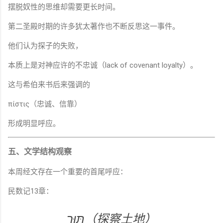
摆脱奴性的思维却需要更长时间。
第二圣殿时期的许多犹太著作也不断反思这一事件。
他们认为探子的失败，
本质上是对神应许的不忠诚（lack of covenant loyalty）。
这与希伯来书后来强调的
πίστις（忠诚、信靠）
形成明显呼应。
五、文学结构观察
本周经文存在一个重要的首尾呼应：
民数记13章：
תּוּר（探察土地）