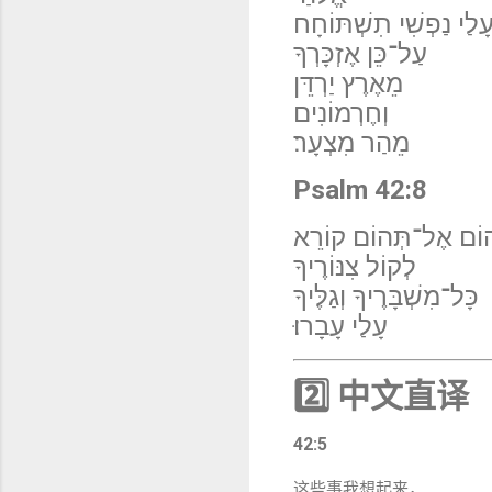
ָלַי נַפְשִׁי תִשְׁתּוֹחָח
עַל־כֵּן אֶזְכָּרְךָ
מֵאֶרֶץ יַרְדֵּן
וְחֶרְמוֹנִים
מֵהַר מִצְעָר׃
Psalm 42:8
וֹם אֶל־תְּהוֹם קוֹרֵא
לְקוֹל צִנּוֹרֶיךָ
כָּל־מִשְׁבָּרֶיךָ וְגַלֶּיךָ
עָלַי עָבָרוּ׃
2️⃣ 中文直译
42:5
这些事我想起来，