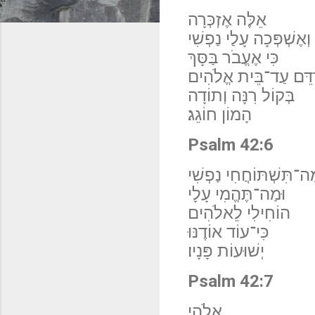
אֵלֶּה אֶזְכְּרָה
וְאֶשְׁפְּכָה עָלַי נַפְשִׁי
כִּי אֶעֱבֹר בַּסָּךְ
ּדֵּם עַד־בֵּית אֱלֹהִים
בְּקוֹל רִנָּה וְתוֹדָה
הָמוֹן חוֹגֵג׃
Psalm 42:6
ה־תִּשְׁתּוֹחֲחִי נַפְשִׁי
וּמַה־תֶּהֱמִי עָלָי
הוֹחִילִי לֵאלֹהִים
כִּי־עוֹד אוֹדֶנּוּ
יְשׁוּעוֹת פָּנָיו׃
Psalm 42:7
אֱלֹהַי