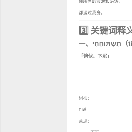
你所有的波浪和洪涛，
都漫过我身。
3️⃣ 关键词释义
一、ֲחִי
「俯伏、下沉」
词根：
שׁוח
意思：