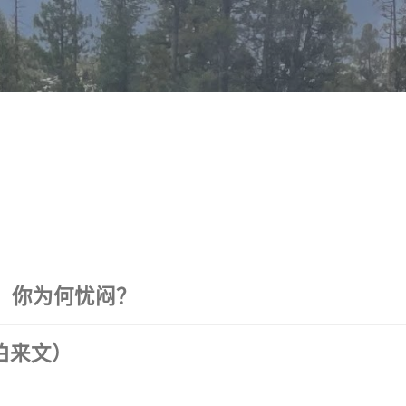
跳至主要内容
哪，你为何忧闷？
希伯来文）