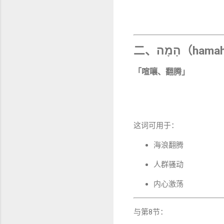
二、הָמָה（ha
「喧嚷、翻腾」
这词可用于：
海浪翻腾
人群骚动
内心激荡
与第8节：