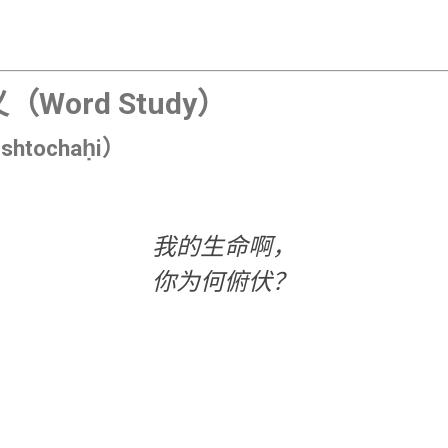
（Word Study）
תִּשְׁתּוֹח（tishtochaḥi）
我的生命啊，
你为何俯伏？