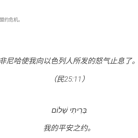
盟约危机。
非尼哈使我向以色列人所发的怒气止息了
（民25:11）
בְּרִיתִי שָׁלוֹם
我的平安之约。