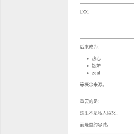
LXX：
后来成为：
热心
嫉妒
zeal
等概念来源。
重要的是：
这里不是私人愤怒。
而是盟约忠诚。