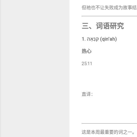
但祂也不让失败成为故事结
三、词语研究
1. קִנְאָה (qin'ah)
热心
25:11
直译：
这是本周最重要的词之一。