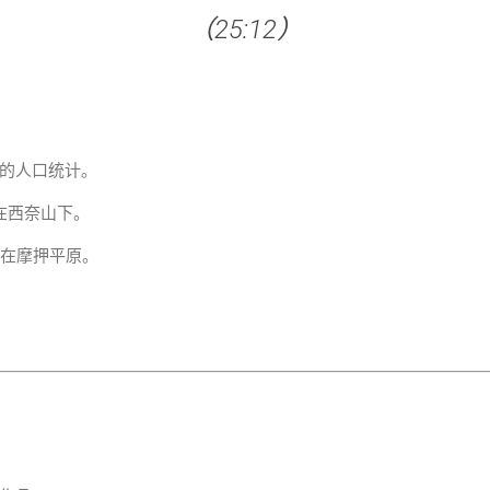
（25:12）
的人口统计。
在西奈山下。
生在摩押平原。