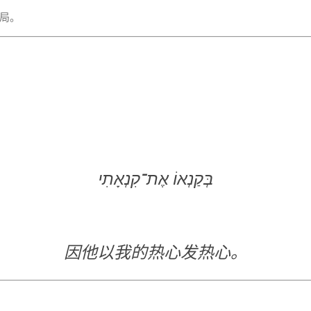
局。
בְּקַנְאוֹ אֶת־קִנְאָתִי
因他以我的热心发热心。