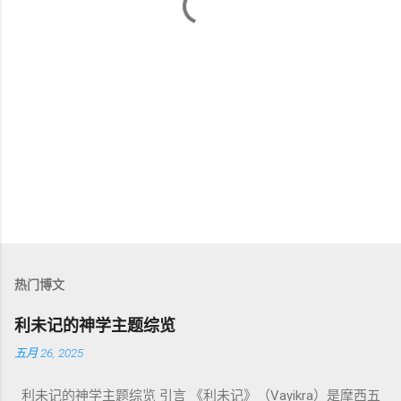
热门博文
利未记的神学主题综览
五月 26, 2025
利未记的神学主题综览 引言 《利未记》（Vayikra）是摩西五