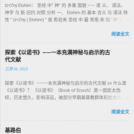
他的子孙被设立为祭司，是以色列人与神之间的中保。《利未
אֱלֹהִים Elohim： 圣经 中“ 神” 的 多重 面貌 —— 语 义、 语法、
通婚、巨人（尼非利人）的出现，以及神对其囚禁与审判。
记》强调他们的洁净、服饰、行为都必须与神的圣洁相称。 祭
神学 与 新 旧约 对照 分析 一、 Elohim 的 基本 含义 与 语法 特
《比喻/相似喻之书》（37–71） ：频繁出现“ 那位人子/拣选
司是 圣所的看守者、律法的教导者与百姓的代求者 。他们的失
性 “ אֱלֹהִים ( Elohim) ” 是 希伯来 圣经 中 最 常用 来 指“ 神” 的
者/义者 ”，刻画末世审判与王权。 《天文之书》（72–82） ：
败（如拿答与亚比户擅献凡火）立刻带来神的审判（利10
词汇， 其词 根 是 אֵל ( El) ， 意思 为“ 能力 者” 或“ 有权 柄
阐释**364日“以诺历”**与天体秩序。 《梦异之书》（83–90）
章），显示敬拜的严肃性。 四、洁净与不洁：属灵与社会的界
者”。 ✦ 语法 现象： Elohim 是 一个 复数 形式 （“- im” 后
阅读全文
：以异象回顾以色列史并预示末世。 《以诺书信》（91–108）
限 第11–15章讲述关于食物、疾病（如大麻风）、体液等“洁净
缀）， 但 常 与 单数 动词 搭配 使用， 表示 独 一 真神（ 如 创
：智慧训诫、“祸哉”、义人与恶人的结局等。 提示：另有《二
与不洁”的律例。其目的不是为了迷信或隔离，而是建立 圣洁与
世 记 1: 1）； 在 其他 语 境 中也 可 用于 复数 意义， 如 指 多
以诺书》（斯拉夫文）与《三以诺书》（希伯来文），属更晚
秩序感 ，帮助以色列人活在神的同在中。 “洁净”不是等同于“无
探索《以诺书》——一本充满神秘与启示的古
神、 属 灵 存在、 审判 官 等； 因此， 需 借助 上下文 判断 语
期以诺传统，不等同于《一以诺书》。 二、为什么重要？——
罪”，而是不妨碍与神交往的状态。圣所是神居住之地，进入必
代文献
义 和 神学 定位 。 二、 希伯来 圣经 中 Elohim 的 主要 用法 与
它是新约作者与读者共享的“语境词典” 1）新约中的直接/间接
须经过象征性与礼仪性的预备。 五、赎罪日与神同居的中心 第
三月 06, 2025
示例 分类 类型 用法 说明 示例 经文 含义 1. 真神 指 以色列 的
呼应 犹大书14–15 几乎逐字引 1 Enoch 1:9（“主带着千万圣者
16章描述每年一次的“赎罪日”（Yom Kippur），大祭司进入至
独 一 真神 创 1: 1 独 一 真神（ The God） 2. 假 神 外 邦 民族
降临审判众人”）； 犹6、彼后2:4 关于“犯罪天使被拘禁”与以诺
圣所，用血为圣所与百姓遮罪。 这是整卷《利未记》的神学中
探索《以诺书》——一本充满神秘与启示的古代文献 📜 什么是
所 崇拜 的 神祇 出 20: 3 假 神/ 偶像（ gods） 3. 属 灵 存在
的“深渊囚禁”叙事共振。 彼后2:4 用“ 他他路斯 （Tartarus）”指
心： 神愿意居住在人中间； 罪必须被遮盖才能维持这同在；
《以诺书》？ 《以诺书》（Book of Enoch）是一部犹太伪
神 的 众 子、 天使、 神圣 议会 成员 诗 82: 1, 申 32: 8– 9
天使囚禁之所，贴近以诺传统语境。 福音书/启示录 中的“ 人子
神主动提供遮罪之道（两个祭牲，特别是“为耶和华”的与“归于
经，历史悠久，影响深远，被部分早期基督教群体和犹太传统
神圣 存在（ divine beings） 4. 法官 被 委托 施行 神 审判者 出
来临与天使同来、坐在荣耀宝座审判列国 ”（太24–25；启1、
亚撒泻勒”的）。 这预表...
所珍视。它以圣经中的以诺（Enoch）——亚当的七世孙、挪亚
22: 8– 9， 诗 82: 6 法官（ judges），可能是神圣议会成员 5. 神
14、19）与《比喻之书》的“人子”母题同一语义场。 恶灵/污鬼
的曾祖父——的名义写成，包含大量关于天使、堕落、审判和弥
阅读全文
权 代表 受托 执行 神 旨意 的 人（ 如 摩西） 出 7: 1 神 的 代言
观 ：以诺将“巨人之灵”为游行污灵的渊源学解释，补给了新约
赛亚的异象。 📖 圣经中的以诺 （创世记 5:24）： “以诺与神同
人（ divine proxy） 6. 强调 威严 复数 形式 强调 尊贵 超自然 的
驱魔叙事背后的“灵界词库”（可1、路8；亦参弗6:12“执政掌
行，神将他取去，他就不在世了。” 这一神秘的记载激发了后世
显现 撒 上 28: 13 灵界 显现 或 尊称（ majestic plural） 三、
权”）。 阴间与审判意象 ：Sheol 的分区、册卷与火刑等图像，
基路伯
关于以诺与神的关系、天国奥秘的丰富想象。《以诺书》便是