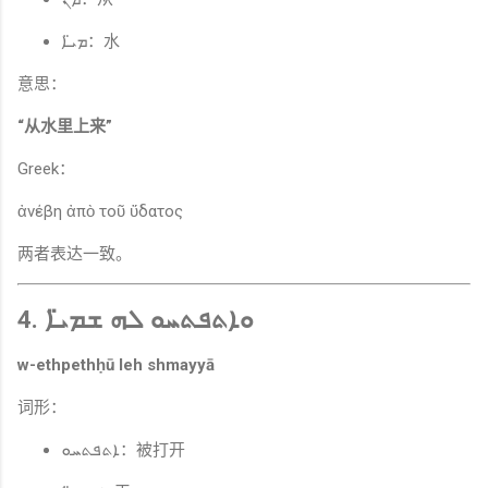
ܡܝ̈ܐ：水
意思：
“从水里上来”
Greek：
ἀνέβη ἀπὸ τοῦ ὕδατος
两者表达一致。
4. ܘܐܬܦܬܚܘ ܠܗ ܫܡܝ̈ܐ
w-ethpethḥū leh shmayyā
词形：
ܐܬܦܬܚܘ：被打开