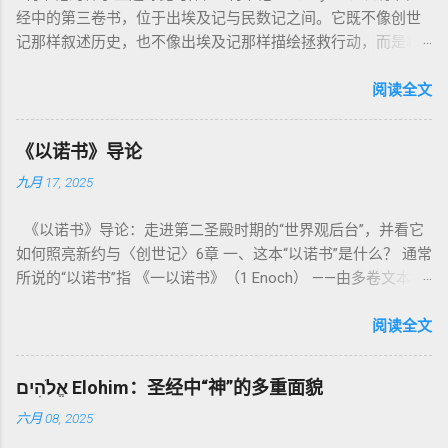
经中的第三卷书，位于出埃及记与民数记之间。它既不像创世
记那样叙述历史，也不像出埃及记那样描绘拯救行动，而是将
焦点集中在 圣洁、礼仪、献祭与与神同居的生活准则 上。尽管
内容看似仪式化，《利未记》却揭示了 神的临在如何规范人类
阅读全文
社会与属灵生活 。 一、神的圣洁与人的回应 “你们要圣洁，因
为我耶和华你们的神是圣洁的。”（利未记19:2） 这节经文构成
《以诺书》导论
整卷书的中心神学。希伯来文“קָדוֹשׁ”（kadosh）不仅意味着道
九月 17, 2025
德上的圣洁，更意味着“分别出来”、“归属于神”。 《利未记》教
导人如何通过祭献、饮食、节期、社会正义等方面在实际生活
《以诺书》导论：走进第二圣殿时期的“世界观后台”，并看它
中活出“圣洁”。圣洁不仅是内心态度，更是生活方式。 二、献
如何照亮新约与〈创世记〉6章 一、这本“以诺书”是什么？ 通常
祭制度：与神相交的通道 前七章详细描述五种祭： 燔祭
所说的“以诺书”指 《一以诺书》（1 Enoch） ——由多卷文本构
（olah）：全然献上，象征奉献与赎罪； 素祭 （minchah）：
成的犹太启示文学合集，成书于 第二圣殿时期 （约公元前3—1
感恩的麦祭，象征生活之献； 平安祭 （shelamim）：人与神
世纪），虽不在犹太/基督教主流正典之内（ 埃塞俄比亚正教
阅读全文
团契的象征； 赎罪祭 （chatat）：针对无意之罪的遮盖； 赎愆
视为正典），却在耶稣与使徒的时代 影响极大 。完整文本以
祭 （asham）：针对特定罪行的赔偿与赎回。 这些制度不是单
吉兹语（埃塞俄比亚语） 保存， 死海古卷 出土了多份 阿拉姆
纯宗教仪式，而是 神提供给罪人恢复关系的方式 。 希伯来文
אֱלֹהִים Elohim：圣经中“神”的多重面貌
语 残卷，另有 希腊文 片段，显示其广泛流传。 《一以诺书》
“כפר”（kaphar）意为“遮盖、和解”，显示出神主动设立机制使
六月 08, 2025
大体由五部分组成（作者与年代各异）： 《守望者之书》（1–
祂的子民得洁净并维系同在。 三、祭司制度与敬拜秩序 亚伦与
36） ：叙述堕落天使“ 守望者 ”（Aram. ʿîrîn ，参但4）与人女