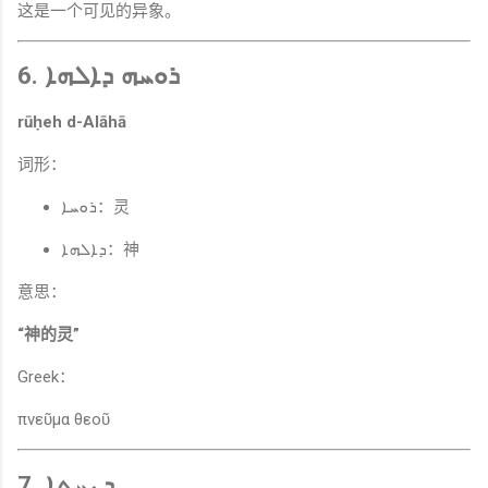
这是一个可见的异象。
6. ܪܘܚܗ ܕܐܠܗܐ
rūḥeh d-Alāhā
词形：
ܪܘܚܐ：灵
ܕܐܠܗܐ：神
意思：
“神的灵”
Greek：
πνεῦμα θεοῦ
7. ܕܢܚܬܐ