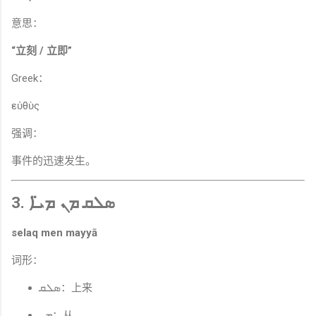
意思：
“立刻 / 立即”
Greek：
εὐθὺς
强调：
事件的迅速发生。
3. ܣܠܩ ܡܢ ܡܝ̈ܐ
selaq men mayyā
词形：
ܣܠܩ：上来
ܡܢ：从