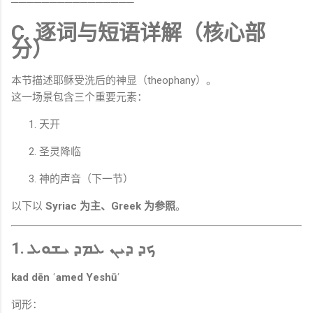
────────────────
C. 逐词与短语详解（核心部
分）
本节描述耶稣受洗后的神显（theophany）。
这一场景包含三个重要元素：
天开
圣灵降临
神的声音（下一节）
以下以
Syriac 为主、Greek 为参照
。
1. ܟܕ ܕܝܢ ܥܡܕ ܝܫܘܥ
kad dēn ʿamed Yeshūʿ
词形：