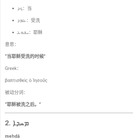
ܟܕ：当
ܥܡܕ：受洗
ܝܫܘܥ：耶稣
意思：
“当耶稣受洗的时候”
Greek：
βαπτισθεὶς ὁ Ἰησοῦς
被动分词：
“耶稣被洗之后。”
2. ܡܚܕܐ
meḥdā