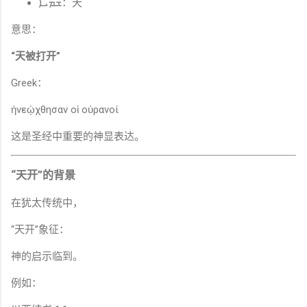
ܫܡܝ̈ܐ：天
意思：
“天被打开”
Greek：
ἠνεῴχθησαν οἱ οὐρανοί
这是圣经中重要的神显表达。
“天开”的背景
在犹太传统中，
“天开”象征：
神的启示临到。
例如：