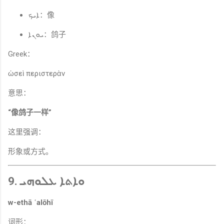
ܐܝܟ：像
ܝܘܢܐ：鸽子
Greek：
ὡσεὶ περιστερὰν
意思：
“像鸽子一样”
这里强调：
形象或方式。
9. ܘܐܬܐ ܥܠܘܗܝ
w-ethā ʿalōhī
词形：