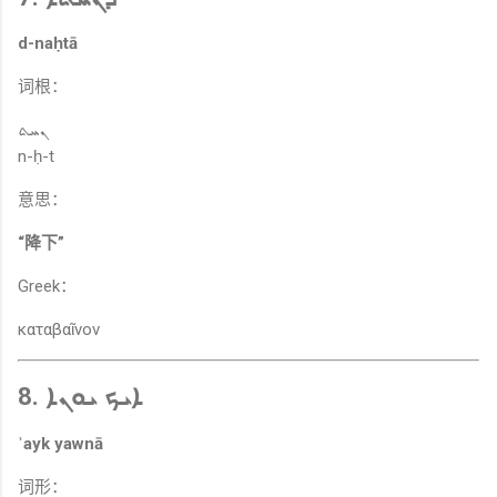
d-naḥtā
词根：
ܢܚܬ
n-ḥ-t
意思：
“降下”
Greek：
καταβαῖνον
8. ܐܝܟ ܝܘܢܐ
ʾayk yawnā
词形：