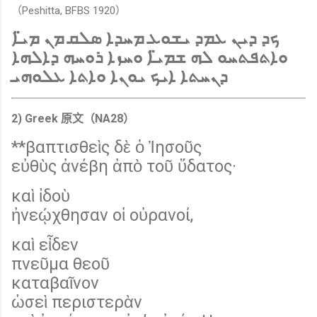
（Peshitta, BFBS 1920）
ܟܕ ܕܝܢ ܥܡܕ ܝܫܘܥ ܡܚܕܐ ܣܠܩ ܡܢ ܡܝ̈ܐ
ܘܐܬܦܬܚܘ ܠܗ ܫܡܝ̈ܐ ܘܚܙܐ ܪܘܚܗ ܕܐܠܗܐ
ܕܢܚܬܐ ܐܝܟ ܝܘܢܐ ܘܐܬܐ ܥܠܘܗܝ
2) Greek 原文（NA28）
**βαπτισθεὶς δὲ ὁ Ἰησοῦς
εὐθὺς ἀνέβη ἀπὸ τοῦ ὕδατος·
καὶ ἰδοὺ
ἠνεῴχθησαν οἱ οὐρανοί,
καὶ εἶδεν
πνεῦμα θεοῦ
καταβαῖνον
ὡσεὶ περιστερὰν