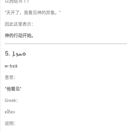
以西结书 1:1
“天开了，我看见神的异象。”
因此这里表示：
神的行动开始。
5. ܘܚܙܐ
w-ḥzā
意思：
“他看见”
Greek：
εἶδεν
说明：