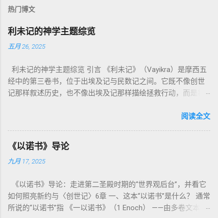
热门博文
利未记的神学主题综览
五月 26, 2025
利未记的神学主题综览 引言 《利未记》（Vayikra）是摩西五
经中的第三卷书，位于出埃及记与民数记之间。它既不像创世
记那样叙述历史，也不像出埃及记那样描绘拯救行动，而是将
焦点集中在 圣洁、礼仪、献祭与与神同居的生活准则 上。尽管
内容看似仪式化，《利未记》却揭示了 神的临在如何规范人类
阅读全文
社会与属灵生活 。 一、神的圣洁与人的回应 “你们要圣洁，因
为我耶和华你们的神是圣洁的。”（利未记19:2） 这节经文构成
《以诺书》导论
整卷书的中心神学。希伯来文“קָדוֹשׁ”（kadosh）不仅意味着道
九月 17, 2025
德上的圣洁，更意味着“分别出来”、“归属于神”。 《利未记》教
导人如何通过祭献、饮食、节期、社会正义等方面在实际生活
《以诺书》导论：走进第二圣殿时期的“世界观后台”，并看它
中活出“圣洁”。圣洁不仅是内心态度，更是生活方式。 二、献
如何照亮新约与〈创世记〉6章 一、这本“以诺书”是什么？ 通常
祭制度：与神相交的通道 前七章详细描述五种祭： 燔祭
所说的“以诺书”指 《一以诺书》（1 Enoch） ——由多卷文本构
（olah）：全然献上，象征奉献与赎罪； 素祭 （minchah）：