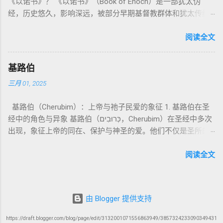
《以诺书》？ 《以诺书》（Book of Enoch）是一部犹太伪
神 的 众 子、 天使、 神圣 议会 成员 诗 82: 1, 申 32: 8– 9
天使囚禁之所，贴近以诺传统语境。 福音书/启示录 中的“ 人子
神主动提供遮罪之道（两个祭牲，特别是“为耶和华”的与“归于
经，历史悠久，影响深远，被部分早期基督教群体和犹太传统
神圣 存在（ divine beings） 4. 法官 被 委托 施行 神 审判者 出
来临与天使同来、坐在荣耀宝座审判列国 ”（太24–25；启1、
亚撒泻勒”的）。 这预表...
所珍视。它以圣经中的以诺（Enoch）——亚当的七世孙、挪亚
22: 8– 9， 诗 82: 6 法官（ judges），可能是神圣议会成员 5. 神
14、19）与《比喻之书》的“人子”母题同一语义场。 恶灵/污鬼
的曾祖父——的名义写成，包含大量关于天使、堕落、审判和弥
阅读全文
权 代表 受托 执行 神 旨意 的 人（ 如 摩西） 出 7: 1 神 的 代言
观 ：以诺将“巨人之灵”为游行污灵的渊源学解释，补给了新约
赛亚的异象。 📖 圣经中的以诺 （创世记 5:24）： “以诺与神同
人（ divine proxy） 6. 强调 威严 复数 形式 强调 尊贵 超自然 的
驱魔叙事背后的“灵界词库”（可1、路8；亦参弗6:12“执政掌
行，神将他取去，他就不在世了。” 这一神秘的记载激发了后世
显现 撒 上 28: 13 灵界 显现 或 尊称（ majestic plural） 三、
权”）。 阴间与审判意象 ：Sheol 的分区、册卷与火刑等图像，
基路伯
关于以诺与神的关系、天国奥秘的丰富想象。《以诺书》便是
每一 类 的 代表 经文 解读 1. 真神 的 独 一 性（ 创世 记 1: 1） “
帮助理解耶稣的审判比喻与《启示录》的审判美学。 社会伦理
三月 01, 2025
这种想象的结晶。 📖《以诺书》的主要内容 《以诺书》并非一
בְּרֵאשִׁית בָּרָא אֱלֹהִים...” “ 起初， 神（ Elohim） 创造 天地。” 尽
：以诺传统对压迫者的“祸哉”，与 雅各书 对不义富者的警告
本单一的作品，而是由多个部分组成，大致包括： 1️⃣ 《守望者
管 Elohim 是 复数 形式， 但 与 动词“ 创造”（ בָּרָא） 为 单数，
（雅5）形成呼应。 ...
基路伯（Cherubim）：上帝与祂子民爱的象征 1. 基路伯在圣
之书》（1 Enoch 1-36） 讲述堕落天使（守望者，Watchers）
语法 结构 显示 这 是在 强调 一位 ...
经中的角色与异象 基路伯（כְּרוּבִים，Cherubim）在圣经中多次
如何违背神的命令，与人类女子结合，生下巨人（Nephilim）。
出现，象征上帝的同在、保护与神圣的爱。他们不仅是圣所的
这些天使教授人类各种知识，如金属锻造、药草使用和占星
守护者，更象征上帝与祂子民的亲密关系。 （1）伊甸园的守
术，导致地上的罪恶泛滥。 神最终审判这些堕落天使，并通过
护者 在《创世记》3:24中，基路伯首次出现，被安置在伊甸园
阅读全文
洪水洁净世界。 这一描述与《创世记 6:1-4》的“神的众子”相呼
的东边，守护生命树的道路： “于是把他赶出去了，又在伊甸园
应 ，表明堕落天使的故事在犹太传统中有着广泛的流传。 📖
的东边安设基路伯和四面转动发火焰的剑，要守住生命树的道
创世记 6:1-4 ： “当人在世上多起来，又生女儿的时候，神的众
路。” 基路伯的角色是保护圣洁的空间，防止堕落的人类再次进
子看见人的女子美貌，就随意挑选，娶来为妻。他们与女子交
由 Blogger 提供支持
入伊甸园。这象征着罪的阻隔，也反映出人类与神分离后的失
合后，生下了伟人（Nephilim），那时候的伟人就是古时英武有
落。 （2）会幕与圣殿中的基路伯 在《出埃及记》25:18-22，
名的人。” 📜 犹太解读 ： 许多犹太文献（如《以诺书》、《死
https://draft.blogger.com/blog/page/edit/3132001071556863949/3857324233090349431