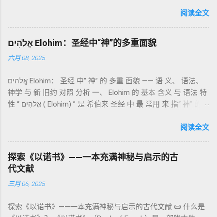
成的犹太启示文学合集，成书于 第二圣殿时期 （约公元前3—1
感恩的麦祭，象征生活之献； 平安祭 （shelamim）：人与神
世纪），虽不在犹太/基督教主流正典之内（ 埃塞俄比亚正教
阅读全文
团契的象征； 赎罪祭 （chatat）：针对无意之罪的遮盖； 赎愆
视为正典），却在耶稣与使徒的时代 影响极大 。完整文本以
祭 （asham）：针对特定罪行的赔偿与赎回。 这些制度不是单
吉兹语（埃塞俄比亚语） 保存， 死海古卷 出土了多份 阿拉姆
纯宗教仪式，而是 神提供给罪人恢复关系的方式 。 希伯来文
אֱלֹהִים Elohim：圣经中“神”的多重面貌
语 残卷，另有 希腊文 片段，显示其广泛流传。 《一以诺书》
“כפר”（kaphar）意为“遮盖、和解”，显示出神主动设立机制使
六月 08, 2025
大体由五部分组成（作者与年代各异）： 《守望者之书》（1–
祂的子民得洁净并维系同在。 三、祭司制度与敬拜秩序 亚伦与
36） ：叙述堕落天使“ 守望者 ”（Aram. ʿîrîn ，参但4）与人女
他的子孙被设立为祭司，是以色列人与神之间的中保。《利未
אֱלֹהִים Elohim： 圣经 中“ 神” 的 多重 面貌 —— 语 义、 语法、
通婚、巨人（尼非利人）的出现，以及神对其囚禁与审判。
记》强调他们的洁净、服饰、行为都必须与神的圣洁相称。 祭
神学 与 新 旧约 对照 分析 一、 Elohim 的 基本 含义 与 语法 特
《比喻/相似喻之书》（37–71） ：频繁出现“ 那位人子/拣选
司是 圣所的看守者、律法的教导者与百姓的代求者 。他们的失
性 “ אֱלֹהִים ( Elohim) ” 是 希伯来 圣经 中 最 常用 来 指“ 神” 的
者/义者 ”，刻画末世审判与王权。 《天文之书》（72–82） ：
败（如拿答与亚比户擅献凡火）立刻带来神的审判（利10
词汇， 其词 根 是 אֵל ( El) ， 意思 为“ 能力 者” 或“ 有权 柄
阐释**364日“以诺历”**与天体秩序。 《梦异之书》（83–90）
章），显示敬拜的严肃性。 四、洁净与不洁：属灵与社会的界
者”。 ✦ 语法 现象： Elohim 是 一个 复数 形式 （“- im” 后
阅读全文
：以异象回顾以色列史并预示末世。 《以诺书信》（91–108）
限 第11–15章讲述关于食物、疾病（如大麻风）、体液等“洁净
缀）， 但 常 与 单数 动词 搭配 使用， 表示 独 一 真神（ 如 创
：智慧训诫、“祸哉”、义人与恶人的结局等。 提示：另有《二
与不洁”的律例。其目的不是为了迷信或隔离，而是建立 圣洁与
世 记 1: 1）； 在 其他 语 境 中也 可 用于 复数 意义， 如 指 多
以诺书》（斯拉夫文）与《三以诺书》（希伯来文），属更晚
秩序感 ，帮助以色列人活在神的同在中。 “洁净”不是等同于“无
探索《以诺书》——一本充满神秘与启示的古
神、 属 灵 存在、 审判 官 等； 因此， 需 借助 上下文 判断 语
期以诺传统，不等同于《一以诺书》。 二、为什么重要？——
罪”，而是不妨碍与神交往的状态。圣所是神居住之地，进入必
代文献
义 和 神学 定位 。 二、 希伯来 圣经 中 Elohim 的 主要 用法 与
它是新约作者与读者共享的“语境词典” 1）新约中的直接/间接
须经过象征性与礼仪性的预备。 五、赎罪日与神同居的中心 第
三月 06, 2025
示例 分类 类型 用法 说明 示例 经文 含义 1. 真神 指 以色列 的
呼应 犹大书14–15 几乎逐字引 1 Enoch 1:9（“主带着千万圣者
16章描述每年一次的“赎罪日”（Yom Kippur），大祭司进入至
独 一 真神 创 1: 1 独 一 真神（ The God） 2. 假 神 外 邦 民族
降临审判众人”）； 犹6、彼后2:4 关于“犯罪天使被拘禁”与以诺
圣所，用血为圣所与百姓遮罪。 这是整卷《利未记》的神学中
探索《以诺书》——一本充满神秘与启示的古代文献 📜 什么是
所 崇拜 的 神祇 出 20: 3 假 神/ 偶像（ gods） 3. 属 灵 存在
的“深渊囚禁”叙事共振。 彼后2:4 用“ 他他路斯 （Tartarus）”指
心： 神愿意居住在人中间； 罪必须被遮盖才能维持这同在；