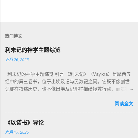
热门博文
利未记的神学主题综览
五月 26, 2025
利未记的神学主题综览 引言 《利未记》（Vayikra）是摩西五
经中的第三卷书，位于出埃及记与民数记之间。它既不像创世
记那样叙述历史，也不像出埃及记那样描绘拯救行动，而是将
焦点集中在 圣洁、礼仪、献祭与与神同居的生活准则 上。尽管
内容看似仪式化，《利未记》却揭示了 神的临在如何规范人类
阅读全文
社会与属灵生活 。 一、神的圣洁与人的回应 “你们要圣洁，因
为我耶和华你们的神是圣洁的。”（利未记19:2） 这节经文构成
《以诺书》导论
整卷书的中心神学。希伯来文“קָדוֹשׁ”（kadosh）不仅意味着道
九月 17, 2025
德上的圣洁，更意味着“分别出来”、“归属于神”。 《利未记》教