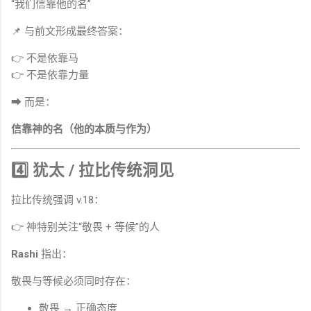
“我们信靠他的名”
📌 与前文形成最终答案：
👉 不是依靠马
👉 不是依靠力量
➡ 而是：
信靠神的名（他的本质与作为）
4️⃣ 犹太 / 拉比传统洞见
拉比传统强调 v.18：
👉 神特别关注“敬畏 + 等候”的人
Rashi
指出：
敬畏与等候必须同时存在：
敬畏 → 正确态度