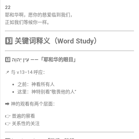
22
耶和华啊，愿你的慈爱临到我们，
正如我们等候你一样。
3️⃣ 关键词释义（Word Study）
1️⃣ עֵין יְהוָה ——「耶和华的眼目」
📌 与 v.13–14 呼应：
之前：神看所有人
这里：神特别看“敬畏他的人”
➡ 神的观看有两个层面：
👉 普遍的察看
👉 关系性的关注