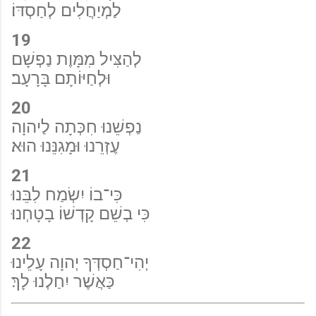
לַמְיַחֲלִים לְחַסְדּוֹ׃
19
לְהַצִּיל מִמָּוֶת נַפְשָׁם
וּלְחַיּוֹתָם בָּרָעָב׃
20
נַפְשֵׁנוּ חִכְּתָה לַיהוָה
עֶזְרֵנוּ וּמָגִנֵּנוּ הוּא׃
21
כִּי־בוֹ יִשְׂמַח לִבֵּנוּ
כִּי בְשֵׁם קָדְשׁוֹ בָטָחְנוּ׃
22
יְהִי־חַסְדְּךָ יְהוָה עָלֵינוּ
כַּאֲשֶׁר יִחַלְנוּ לָךְ׃