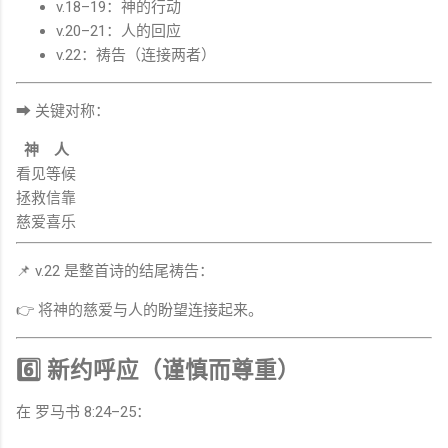
v.18–19：神的行动
v.20–21：人的回应
v.22：祷告（连接两者）
➡ 关键对称：
神
人
看见
等候
拯救
信靠
慈爱
喜乐
📌 v.22 是整首诗的结尾祷告：
👉 将神的慈爱与人的盼望连接起来。
6️⃣ 新约呼应（谨慎而尊重）
在
罗马书
8:24–25：