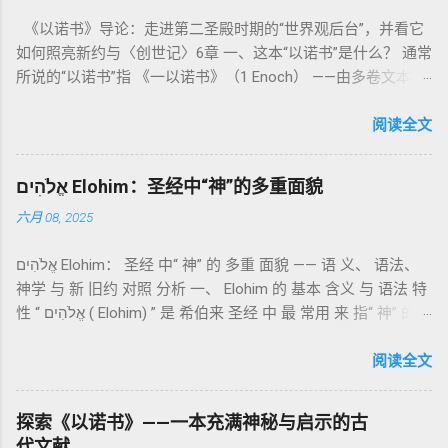
导人如何通过祭献、饮食、节期、社会正义等方面在实际生活
《以诺书》导论：走进第二圣殿时期的“世界观后台”，并看它
中活出“圣洁”。圣洁不仅是内心态度，更是生活方式。 二、献
如何照亮新约与〈创世记〉6章 一、这本“以诺书”是什么？ 通常
祭制度：与神相交的通道 前七章详细描述五种祭： 燔祭
所说的“以诺书”指 《一以诺书》（1 Enoch） ——由多卷文本构
（olah）：全然献上，象征奉献与赎罪； 素祭 （minchah）：
成的犹太启示文学合集，成书于 第二圣殿时期 （约公元前3—1
感恩的麦祭，象征生活之献； 平安祭 （shelamim）：人与神
世纪），虽不在犹太/基督教主流正典之内（ 埃塞俄比亚正教
阅读全文
团契的象征； 赎罪祭 （chatat）：针对无意之罪的遮盖； 赎愆
视为正典），却在耶稣与使徒的时代 影响极大 。完整文本以
祭 （asham）：针对特定罪行的赔偿与赎回。 这些制度不是单
吉兹语（埃塞俄比亚语） 保存， 死海古卷 出土了多份 阿拉姆
纯宗教仪式，而是 神提供给罪人恢复关系的方式 。 希伯来文
אֱלֹהִים Elohim：圣经中“神”的多重面貌
语 残卷，另有 希腊文 片段，显示其广泛流传。 《一以诺书》
“כפר”（kaphar）意为“遮盖、和解”，显示出神主动设立机制使
六月 08, 2025
大体由五部分组成（作者与年代各异）： 《守望者之书》（1–
祂的子民得洁净并维系同在。 三、祭司制度与敬拜秩序 亚伦与
36） ：叙述堕落天使“ 守望者 ”（Aram. ʿîrîn ，参但4）与人女
他的子孙被设立为祭司，是以色列人与神之间的中保。《利未
אֱלֹהִים Elohim： 圣经 中“ 神” 的 多重 面貌 —— 语 义、 语法、
通婚、巨人（尼非利人）的出现，以及神对其囚禁与审判。
记》强调他们的洁净、服饰、行为都必须与神的圣洁相称。 祭
神学 与 新 旧约 对照 分析 一、 Elohim 的 基本 含义 与 语法 特
《比喻/相似喻之书》（37–71） ：频繁出现“ 那位人子/拣选
司是 圣所的看守者、律法的教导者与百姓的代求者 。他们的失
性 “ אֱלֹהִים ( Elohim) ” 是 希伯来 圣经 中 最 常用 来 指“ 神” 的
者/义者 ”，刻画末世审判与王权。 《天文之书》（72–82） ：
败（如拿答与亚比户擅献凡火）立刻带来神的审判（利10
词汇， 其词 根 是 אֵל ( El) ， 意思 为“ 能力 者” 或“ 有权 柄
阐释**364日“以诺历”**与天体秩序。 《梦异之书》（83–90）
章），显示敬拜的严肃性。 四、洁净与不洁：属灵与社会的界
者”。 ✦ 语法 现象： Elohim 是 一个 复数 形式 （“- im” 后
阅读全文
：以异象回顾以色列史并预示末世。 《以诺书信》（91–108）
限 第11–15章讲述关于食物、疾病（如大麻风）、体液等“洁净
缀）， 但 常 与 单数 动词 搭配 使用， 表示 独 一 真神（ 如 创
：智慧训诫、“祸哉”、义人与恶人的结局等。 提示：另有《二
与不洁”的律例。其目的不是为了迷信或隔离，而是建立 圣洁与
世 记 1: 1）； 在 其他 语 境 中也 可 用于 复数 意义， 如 指 多
以诺书》（斯拉夫文）与《三以诺书》（希伯来文），属更晚
秩序感 ，帮助以色列人活在神的同在中。 “洁净”不是等同于“无
探索《以诺书》——一本充满神秘与启示的古
神、 属 灵 存在、 审判 官 等； 因此， 需 借助 上下文 判断 语
期以诺传统，不等同于《一以诺书》。 二、为什么重要？——
罪”，而是不妨碍与神交往的状态。圣所是神居住之地，进入必
代文献