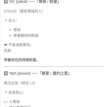
2️⃣ יָחַל (
yaḥal
) ——「等候 / 盼望」
לַמְיַחֲלִים（那些等候的人）
📌 含义：
等待
带着期待的盼望
➡ 不是消极等待，
而是：
带着信任的持续盼望。
3️⃣ חֶסֶד (
ḥesed
) ——「慈爱 / 盟约之爱」
再次出现（呼应 v.5）
📌 本段核心：
👉 人等候