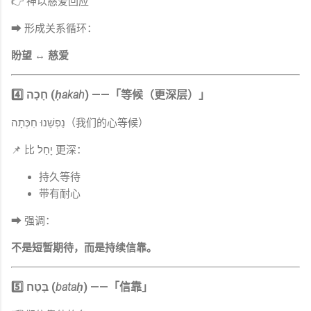
👉 神以慈爱回应
➡ 形成关系循环：
盼望 ↔ 慈爱
4️⃣ חָכָה (
ḥakah
) ——「等候（更深层）」
נַפְשֵׁנוּ חִכְּתָה（我们的心等候）
📌 比 יָחַל 更深：
持久等待
带有耐心
➡ 强调：
不是短暂期待，而是持续信靠。
5️⃣ בָּטַח (
bataḥ
) ——「信靠」