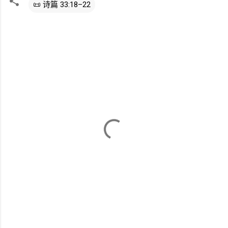
📜 诗篇 33:18–22
评
论