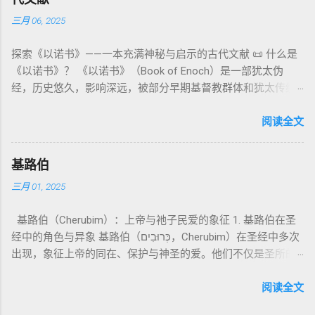
义 和 神学 定位 。 二、 希伯来 圣经 中 Elohim 的 主要 用法 与
它是新约作者与读者共享的“语境词典” 1）新约中的直接/间接
须经过象征性与礼仪性的预备。 五、赎罪日与神同居的中心 第
三月 06, 2025
示例 分类 类型 用法 说明 示例 经文 含义 1. 真神 指 以色列 的
呼应 犹大书14–15 几乎逐字引 1 Enoch 1:9（“主带着千万圣者
16章描述每年一次的“赎罪日”（Yom Kippur），大祭司进入至
独 一 真神 创 1: 1 独 一 真神（ The God） 2. 假 神 外 邦 民族
降临审判众人”）； 犹6、彼后2:4 关于“犯罪天使被拘禁”与以诺
圣所，用血为圣所与百姓遮罪。 这是整卷《利未记》的神学中
探索《以诺书》——一本充满神秘与启示的古代文献 📜 什么是
所 崇拜 的 神祇 出 20: 3 假 神/ 偶像（ gods） 3. 属 灵 存在
的“深渊囚禁”叙事共振。 彼后2:4 用“ 他他路斯 （Tartarus）”指
心： 神愿意居住在人中间； 罪必须被遮盖才能维持这同在；
《以诺书》？ 《以诺书》（Book of Enoch）是一部犹太伪
神 的 众 子、 天使、 神圣 议会 成员 诗 82: 1, 申 32: 8– 9
天使囚禁之所，贴近以诺传统语境。 福音书/启示录 中的“ 人子
神主动提供遮罪之道（两个祭牲，特别是“为耶和华”的与“归于
经，历史悠久，影响深远，被部分早期基督教群体和犹太传统
神圣 存在（ divine beings） 4. 法官 被 委托 施行 神 审判者 出
来临与天使同来、坐在荣耀宝座审判列国 ”（太24–25；启1、
亚撒泻勒”的）。 这预表...
所珍视。它以圣经中的以诺（Enoch）——亚当的七世孙、挪亚
22: 8– 9， 诗 82: 6 法官（ judges），可能是神圣议会成员 5. 神
14、19）与《比喻之书》的“人子”母题同一语义场。 恶灵/污鬼
的曾祖父——的名义写成，包含大量关于天使、堕落、审判和弥
阅读全文
权 代表 受托 执行 神 旨意 的 人（ 如 摩西） 出 7: 1 神 的 代言
观 ：以诺将“巨人之灵”为游行污灵的渊源学解释，补给了新约
赛亚的异象。 📖 圣经中的以诺 （创世记 5:24）： “以诺与神同
人（ divine proxy） 6. 强调 威严 复数 形式 强调 尊贵 超自然 的
驱魔叙事背后的“灵界词库”（可1、路8；亦参弗6:12“执政掌
行，神将他取去，他就不在世了。” 这一神秘的记载激发了后世
显现 撒 上 28: 13 灵界 显现 或 尊称（ majestic plural） 三、
权”）。 阴间与审判意象 ：Sheol 的分区、册卷与火刑等图像，
基路伯
关于以诺与神的关系、天国奥秘的丰富想象。《以诺书》便是
每一 类 的 代表 经文 解读 1. 真神 的 独 一 性（ 创世 记 1: 1） “
帮助理解耶稣的审判比喻与《启示录》的审判美学。 社会伦理
三月 01, 2025
这种想象的结晶。 📖《以诺书》的主要内容 《以诺书》并非一
בְּרֵאשִׁית בָּרָא אֱלֹהִים...” “ 起初， 神（ Elohim） 创造 天地。” 尽
：以诺传统对压迫者的“祸哉”，与 雅各书 对不义富者的警告
本单一的作品，而是由多个部分组成，大致包括： 1️⃣ 《守望者
管 Elohim 是 复数 形式， 但 与 动词“ 创造”（ בָּרָא） 为 单数，
（雅5）形成呼应。 ...
基路伯（Cherubim）：上帝与祂子民爱的象征 1. 基路伯在圣
之书》（1 Enoch 1-36） 讲述堕落天使（守望者，Watchers）
语法 结构 显示 这 是在 强调 一位 ...
经中的角色与异象 基路伯（כְּרוּבִים，Cherubim）在圣经中多次
如何违背神的命令，与人类女子结合，生下巨人（Nephilim）。
出现，象征上帝的同在、保护与神圣的爱。他们不仅是圣所的
这些天使教授人类各种知识，如金属锻造、药草使用和占星
守护者，更象征上帝与祂子民的亲密关系。 （1）伊甸园的守
术，导致地上的罪恶泛滥。 神最终审判这些堕落天使，并通过
护者 在《创世记》3:24中，基路伯首次出现，被安置在伊甸园
阅读全文
洪水洁净世界。 这一描述与《创世记 6:1-4》的“神的众子”相呼
的东边，守护生命树的道路： “于是把他赶出去了，又在伊甸园
应 ，表明堕落天使的故事在犹太传统中有着广泛的流传。 📖