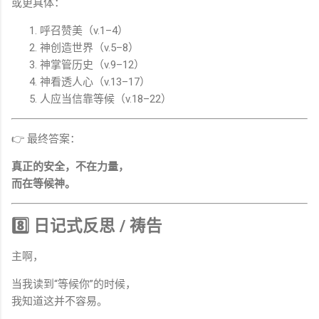
或更具体：
呼召赞美（v.1–4）
神创造世界（v.5–8）
神掌管历史（v.9–12）
神看透人心（v.13–17）
人应当信靠等候（v.18–22）
👉 最终答案：
真正的安全，不在力量，
而在等候神。
8️⃣ 日记式反思 / 祷告
主啊，
当我读到“等候你”的时候，
我知道这并不容易。