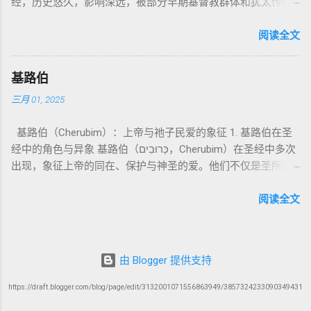
经，历史悠久，影响深远，被部分早期基督教群体和犹太传统
神圣 存在（ divine beings） 4. 法官 被 委托 施行 神 审判者 出
来临与天使同来、坐在荣耀宝座审判列国 ”（太24–25；启1、
亚撒泻勒”的）。 这预表...
所珍视。它以圣经中的以诺（Enoch）——亚当的七世孙、挪亚
22: 8– 9， 诗 82: 6 法官（ judges），可能是神圣议会成员 5. 神
14、19）与《比喻之书》的“人子”母题同一语义场。 恶灵/污鬼
的曾祖父——的名义写成，包含大量关于天使、堕落、审判和弥
阅读全文
权 代表 受托 执行 神 旨意 的 人（ 如 摩西） 出 7: 1 神 的 代言
观 ：以诺将“巨人之灵”为游行污灵的渊源学解释，补给了新约
赛亚的异象。 📖 圣经中的以诺 （创世记 5:24）： “以诺与神同
人（ divine proxy） 6. 强调 威严 复数 形式 强调 尊贵 超自然 的
驱魔叙事背后的“灵界词库”（可1、路8；亦参弗6:12“执政掌
行，神将他取去，他就不在世了。” 这一神秘的记载激发了后世
显现 撒 上 28: 13 灵界 显现 或 尊称（ majestic plural） 三、
权”）。 阴间与审判意象 ：Sheol 的分区、册卷与火刑等图像，
基路伯
关于以诺与神的关系、天国奥秘的丰富想象。《以诺书》便是
每一 类 的 代表 经文 解读 1. 真神 的 独 一 性（ 创世 记 1: 1） “
帮助理解耶稣的审判比喻与《启示录》的审判美学。 社会伦理
三月 01, 2025
这种想象的结晶。 📖《以诺书》的主要内容 《以诺书》并非一
בְּרֵאשִׁית בָּרָא אֱלֹהִים...” “ 起初， 神（ Elohim） 创造 天地。” 尽
：以诺传统对压迫者的“祸哉”，与 雅各书 对不义富者的警告
本单一的作品，而是由多个部分组成，大致包括： 1️⃣ 《守望者
管 Elohim 是 复数 形式， 但 与 动词“ 创造”（ בָּרָא） 为 单数，
（雅5）形成呼应。 ...
基路伯（Cherubim）：上帝与祂子民爱的象征 1. 基路伯在圣
之书》（1 Enoch 1-36） 讲述堕落天使（守望者，Watchers）
语法 结构 显示 这 是在 强调 一位 ...
经中的角色与异象 基路伯（כְּרוּבִים，Cherubim）在圣经中多次
如何违背神的命令，与人类女子结合，生下巨人（Nephilim）。
出现，象征上帝的同在、保护与神圣的爱。他们不仅是圣所的
这些天使教授人类各种知识，如金属锻造、药草使用和占星
守护者，更象征上帝与祂子民的亲密关系。 （1）伊甸园的守
术，导致地上的罪恶泛滥。 神最终审判这些堕落天使，并通过
护者 在《创世记》3:24中，基路伯首次出现，被安置在伊甸园
阅读全文
洪水洁净世界。 这一描述与《创世记 6:1-4》的“神的众子”相呼
的东边，守护生命树的道路： “于是把他赶出去了，又在伊甸园
应 ，表明堕落天使的故事在犹太传统中有着广泛的流传。 📖
的东边安设基路伯和四面转动发火焰的剑，要守住生命树的道
创世记 6:1-4 ： “当人在世上多起来，又生女儿的时候，神的众
路。” 基路伯的角色是保护圣洁的空间，防止堕落的人类再次进
子看见人的女子美貌，就随意挑选，娶来为妻。他们与女子交
由 Blogger 提供支持
入伊甸园。这象征着罪的阻隔，也反映出人类与神分离后的失
合后，生下了伟人（Nephilim），那时候的伟人就是古时英武有
落。 （2）会幕与圣殿中的基路伯 在《出埃及记》25:18-22，
名的人。” 📜 犹太解读 ： 许多犹太文献（如《以诺书》、《死
https://draft.blogger.com/blog/page/edit/3132001071556863949/3857324233090349431
基路伯被安置在约柜的遮盖上： “要用金子锤出两个基路伯，安
海古卷》）都将 “神的众子”解释为堕落的天使 ，即“守望者”