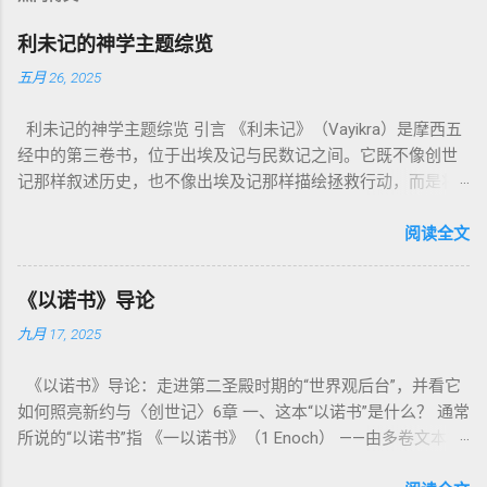
利未记的神学主题综览
五月 26, 2025
利未记的神学主题综览 引言 《利未记》（Vayikra）是摩西五
经中的第三卷书，位于出埃及记与民数记之间。它既不像创世
记那样叙述历史，也不像出埃及记那样描绘拯救行动，而是将
焦点集中在 圣洁、礼仪、献祭与与神同居的生活准则 上。尽管
内容看似仪式化，《利未记》却揭示了 神的临在如何规范人类
阅读全文
社会与属灵生活 。 一、神的圣洁与人的回应 “你们要圣洁，因
为我耶和华你们的神是圣洁的。”（利未记19:2） 这节经文构成
《以诺书》导论
整卷书的中心神学。希伯来文“קָדוֹשׁ”（kadosh）不仅意味着道
九月 17, 2025
德上的圣洁，更意味着“分别出来”、“归属于神”。 《利未记》教
导人如何通过祭献、饮食、节期、社会正义等方面在实际生活
《以诺书》导论：走进第二圣殿时期的“世界观后台”，并看它
中活出“圣洁”。圣洁不仅是内心态度，更是生活方式。 二、献
如何照亮新约与〈创世记〉6章 一、这本“以诺书”是什么？ 通常
祭制度：与神相交的通道 前七章详细描述五种祭： 燔祭
所说的“以诺书”指 《一以诺书》（1 Enoch） ——由多卷文本构
（olah）：全然献上，象征奉献与赎罪； 素祭 （minchah）：
成的犹太启示文学合集，成书于 第二圣殿时期 （约公元前3—1
感恩的麦祭，象征生活之献； 平安祭 （shelamim）：人与神