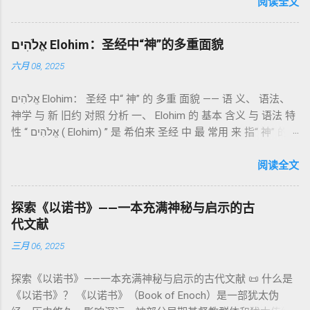
世纪），虽不在犹太/基督教主流正典之内（ 埃塞俄比亚正教
阅读全文
团契的象征； 赎罪祭 （chatat）：针对无意之罪的遮盖； 赎愆
视为正典），却在耶稣与使徒的时代 影响极大 。完整文本以
祭 （asham）：针对特定罪行的赔偿与赎回。 这些制度不是单
吉兹语（埃塞俄比亚语） 保存， 死海古卷 出土了多份 阿拉姆
纯宗教仪式，而是 神提供给罪人恢复关系的方式 。 希伯来文
אֱלֹהִים Elohim：圣经中“神”的多重面貌
语 残卷，另有 希腊文 片段，显示其广泛流传。 《一以诺书》
“כפר”（kaphar）意为“遮盖、和解”，显示出神主动设立机制使
六月 08, 2025
大体由五部分组成（作者与年代各异）： 《守望者之书》（1–
祂的子民得洁净并维系同在。 三、祭司制度与敬拜秩序 亚伦与
36） ：叙述堕落天使“ 守望者 ”（Aram. ʿîrîn ，参但4）与人女
他的子孙被设立为祭司，是以色列人与神之间的中保。《利未
אֱלֹהִים Elohim： 圣经 中“ 神” 的 多重 面貌 —— 语 义、 语法、
通婚、巨人（尼非利人）的出现，以及神对其囚禁与审判。
记》强调他们的洁净、服饰、行为都必须与神的圣洁相称。 祭
神学 与 新 旧约 对照 分析 一、 Elohim 的 基本 含义 与 语法 特
《比喻/相似喻之书》（37–71） ：频繁出现“ 那位人子/拣选
司是 圣所的看守者、律法的教导者与百姓的代求者 。他们的失
性 “ אֱלֹהִים ( Elohim) ” 是 希伯来 圣经 中 最 常用 来 指“ 神” 的
者/义者 ”，刻画末世审判与王权。 《天文之书》（72–82） ：
败（如拿答与亚比户擅献凡火）立刻带来神的审判（利10
词汇， 其词 根 是 אֵל ( El) ， 意思 为“ 能力 者” 或“ 有权 柄
阐释**364日“以诺历”**与天体秩序。 《梦异之书》（83–90）
章），显示敬拜的严肃性。 四、洁净与不洁：属灵与社会的界
者”。 ✦ 语法 现象： Elohim 是 一个 复数 形式 （“- im” 后
阅读全文
：以异象回顾以色列史并预示末世。 《以诺书信》（91–108）
限 第11–15章讲述关于食物、疾病（如大麻风）、体液等“洁净
缀）， 但 常 与 单数 动词 搭配 使用， 表示 独 一 真神（ 如 创
：智慧训诫、“祸哉”、义人与恶人的结局等。 提示：另有《二
与不洁”的律例。其目的不是为了迷信或隔离，而是建立 圣洁与
世 记 1: 1）； 在 其他 语 境 中也 可 用于 复数 意义， 如 指 多
以诺书》（斯拉夫文）与《三以诺书》（希伯来文），属更晚
秩序感 ，帮助以色列人活在神的同在中。 “洁净”不是等同于“无
探索《以诺书》——一本充满神秘与启示的古
神、 属 灵 存在、 审判 官 等； 因此， 需 借助 上下文 判断 语
期以诺传统，不等同于《一以诺书》。 二、为什么重要？——
罪”，而是不妨碍与神交往的状态。圣所是神居住之地，进入必
代文献
义 和 神学 定位 。 二、 希伯来 圣经 中 Elohim 的 主要 用法 与
它是新约作者与读者共享的“语境词典” 1）新约中的直接/间接
须经过象征性与礼仪性的预备。 五、赎罪日与神同居的中心 第
三月 06, 2025
示例 分类 类型 用法 说明 示例 经文 含义 1. 真神 指 以色列 的
呼应 犹大书14–15 几乎逐字引 1 Enoch 1:9（“主带着千万圣者
16章描述每年一次的“赎罪日”（Yom Kippur），大祭司进入至
独 一 真神 创 1: 1 独 一 真神（ The God） 2. 假 神 外 邦 民族
降临审判众人”）； 犹6、彼后2:4 关于“犯罪天使被拘禁”与以诺
圣所，用血为圣所与百姓遮罪。 这是整卷《利未记》的神学中
探索《以诺书》——一本充满神秘与启示的古代文献 📜 什么是
所 崇拜 的 神祇 出 20: 3 假 神/ 偶像（ gods） 3. 属 灵 存在
的“深渊囚禁”叙事共振。 彼后2:4 用“ 他他路斯 （Tartarus）”指
心： 神愿意居住在人中间； 罪必须被遮盖才能维持这同在；
《以诺书》？ 《以诺书》（Book of Enoch）是一部犹太伪
神 的 众 子、 天使、 神圣 议会 成员 诗 82: 1, 申 32: 8– 9
天使囚禁之所，贴近以诺传统语境。 福音书/启示录 中的“ 人子
神主动提供遮罪之道（两个祭牲，特别是“为耶和华”的与“归于