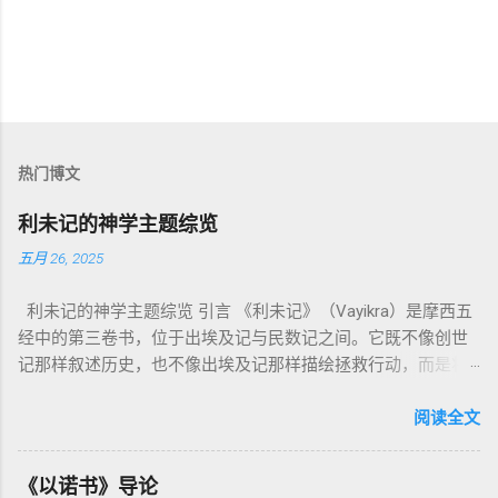
热门博文
利未记的神学主题综览
五月 26, 2025
利未记的神学主题综览 引言 《利未记》（Vayikra）是摩西五
经中的第三卷书，位于出埃及记与民数记之间。它既不像创世
记那样叙述历史，也不像出埃及记那样描绘拯救行动，而是将
焦点集中在 圣洁、礼仪、献祭与与神同居的生活准则 上。尽管
内容看似仪式化，《利未记》却揭示了 神的临在如何规范人类
阅读全文
社会与属灵生活 。 一、神的圣洁与人的回应 “你们要圣洁，因
为我耶和华你们的神是圣洁的。”（利未记19:2） 这节经文构成
《以诺书》导论
整卷书的中心神学。希伯来文“קָדוֹשׁ”（kadosh）不仅意味着道