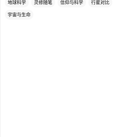
地球科学
灵修随笔
信仰与科学
行星对比
宇宙与生命
评
论