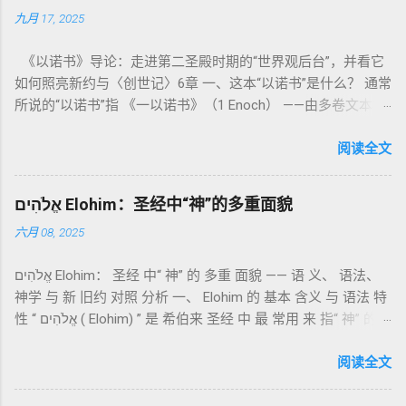
九月 17, 2025
德上的圣洁，更意味着“分别出来”、“归属于神”。 《利未记》教
导人如何通过祭献、饮食、节期、社会正义等方面在实际生活
《以诺书》导论：走进第二圣殿时期的“世界观后台”，并看它
中活出“圣洁”。圣洁不仅是内心态度，更是生活方式。 二、献
如何照亮新约与〈创世记〉6章 一、这本“以诺书”是什么？ 通常
祭制度：与神相交的通道 前七章详细描述五种祭： 燔祭
所说的“以诺书”指 《一以诺书》（1 Enoch） ——由多卷文本构
（olah）：全然献上，象征奉献与赎罪； 素祭 （minchah）：
成的犹太启示文学合集，成书于 第二圣殿时期 （约公元前3—1
感恩的麦祭，象征生活之献； 平安祭 （shelamim）：人与神
世纪），虽不在犹太/基督教主流正典之内（ 埃塞俄比亚正教
阅读全文
团契的象征； 赎罪祭 （chatat）：针对无意之罪的遮盖； 赎愆
视为正典），却在耶稣与使徒的时代 影响极大 。完整文本以
祭 （asham）：针对特定罪行的赔偿与赎回。 这些制度不是单
吉兹语（埃塞俄比亚语） 保存， 死海古卷 出土了多份 阿拉姆
纯宗教仪式，而是 神提供给罪人恢复关系的方式 。 希伯来文
אֱלֹהִים Elohim：圣经中“神”的多重面貌
语 残卷，另有 希腊文 片段，显示其广泛流传。 《一以诺书》
“כפר”（kaphar）意为“遮盖、和解”，显示出神主动设立机制使
六月 08, 2025
大体由五部分组成（作者与年代各异）： 《守望者之书》（1–
祂的子民得洁净并维系同在。 三、祭司制度与敬拜秩序 亚伦与
36） ：叙述堕落天使“ 守望者 ”（Aram. ʿîrîn ，参但4）与人女
他的子孙被设立为祭司，是以色列人与神之间的中保。《利未
אֱלֹהִים Elohim： 圣经 中“ 神” 的 多重 面貌 —— 语 义、 语法、
通婚、巨人（尼非利人）的出现，以及神对其囚禁与审判。
记》强调他们的洁净、服饰、行为都必须与神的圣洁相称。 祭
神学 与 新 旧约 对照 分析 一、 Elohim 的 基本 含义 与 语法 特
《比喻/相似喻之书》（37–71） ：频繁出现“ 那位人子/拣选
司是 圣所的看守者、律法的教导者与百姓的代求者 。他们的失
性 “ אֱלֹהִים ( Elohim) ” 是 希伯来 圣经 中 最 常用 来 指“ 神” 的
者/义者 ”，刻画末世审判与王权。 《天文之书》（72–82） ：
败（如拿答与亚比户擅献凡火）立刻带来神的审判（利10
词汇， 其词 根 是 אֵל ( El) ， 意思 为“ 能力 者” 或“ 有权 柄
阐释**364日“以诺历”**与天体秩序。 《梦异之书》（83–90）
章），显示敬拜的严肃性。 四、洁净与不洁：属灵与社会的界
者”。 ✦ 语法 现象： Elohim 是 一个 复数 形式 （“- im” 后
阅读全文
：以异象回顾以色列史并预示末世。 《以诺书信》（91–108）
限 第11–15章讲述关于食物、疾病（如大麻风）、体液等“洁净
缀）， 但 常 与 单数 动词 搭配 使用， 表示 独 一 真神（ 如 创
：智慧训诫、“祸哉”、义人与恶人的结局等。 提示：另有《二
与不洁”的律例。其目的不是为了迷信或隔离，而是建立 圣洁与
世 记 1: 1）； 在 其他 语 境 中也 可 用于 复数 意义， 如 指 多