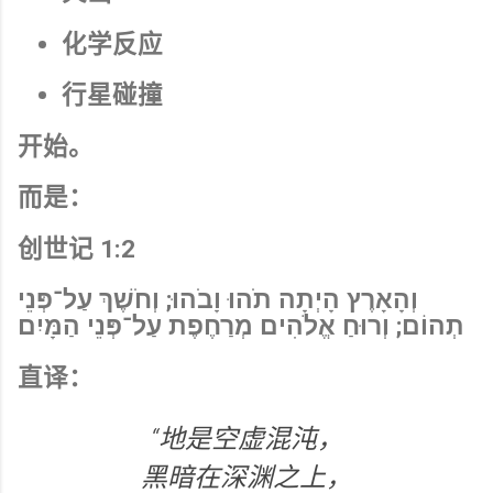
化学反应
行星碰撞
开始。
而是：
创世记 1:2
וְהָאָרֶץ הָיְתָה תֹהוּ וָבֹהוּ; וְחֹשֶׁךְ עַל־פְּנֵי
תְהוֹם; וְרוּחַ אֱלֹהִים מְרַחֶפֶת עַל־פְּנֵי הַמָּיִם
直译：
“地是空虚混沌，
黑暗在深渊之上，