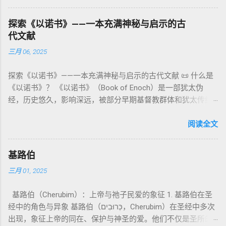
缀）， 但 常 与 单数 动词 搭配 使用， 表示 独 一 真神（ 如 创
：智慧训诫、“祸哉”、义人与恶人的结局等。 提示：另有《二
与不洁”的律例。其目的不是为了迷信或隔离，而是建立 圣洁与
世 记 1: 1）； 在 其他 语 境 中也 可 用于 复数 意义， 如 指 多
以诺书》（斯拉夫文）与《三以诺书》（希伯来文），属更晚
秩序感 ，帮助以色列人活在神的同在中。 “洁净”不是等同于“无
探索《以诺书》——一本充满神秘与启示的古
神、 属 灵 存在、 审判 官 等； 因此， 需 借助 上下文 判断 语
期以诺传统，不等同于《一以诺书》。 二、为什么重要？——
罪”，而是不妨碍与神交往的状态。圣所是神居住之地，进入必
代文献
义 和 神学 定位 。 二、 希伯来 圣经 中 Elohim 的 主要 用法 与
它是新约作者与读者共享的“语境词典” 1）新约中的直接/间接
须经过象征性与礼仪性的预备。 五、赎罪日与神同居的中心 第
三月 06, 2025
示例 分类 类型 用法 说明 示例 经文 含义 1. 真神 指 以色列 的
呼应 犹大书14–15 几乎逐字引 1 Enoch 1:9（“主带着千万圣者
16章描述每年一次的“赎罪日”（Yom Kippur），大祭司进入至
独 一 真神 创 1: 1 独 一 真神（ The God） 2. 假 神 外 邦 民族
降临审判众人”）； 犹6、彼后2:4 关于“犯罪天使被拘禁”与以诺
圣所，用血为圣所与百姓遮罪。 这是整卷《利未记》的神学中
探索《以诺书》——一本充满神秘与启示的古代文献 📜 什么是
所 崇拜 的 神祇 出 20: 3 假 神/ 偶像（ gods） 3. 属 灵 存在
的“深渊囚禁”叙事共振。 彼后2:4 用“ 他他路斯 （Tartarus）”指
心： 神愿意居住在人中间； 罪必须被遮盖才能维持这同在；
《以诺书》？ 《以诺书》（Book of Enoch）是一部犹太伪
神 的 众 子、 天使、 神圣 议会 成员 诗 82: 1, 申 32: 8– 9
天使囚禁之所，贴近以诺传统语境。 福音书/启示录 中的“ 人子
神主动提供遮罪之道（两个祭牲，特别是“为耶和华”的与“归于
经，历史悠久，影响深远，被部分早期基督教群体和犹太传统
神圣 存在（ divine beings） 4. 法官 被 委托 施行 神 审判者 出
来临与天使同来、坐在荣耀宝座审判列国 ”（太24–25；启1、
亚撒泻勒”的）。 这预表...
所珍视。它以圣经中的以诺（Enoch）——亚当的七世孙、挪亚
22: 8– 9， 诗 82: 6 法官（ judges），可能是神圣议会成员 5. 神
14、19）与《比喻之书》的“人子”母题同一语义场。 恶灵/污鬼
的曾祖父——的名义写成，包含大量关于天使、堕落、审判和弥
阅读全文
权 代表 受托 执行 神 旨意 的 人（ 如 摩西） 出 7: 1 神 的 代言
观 ：以诺将“巨人之灵”为游行污灵的渊源学解释，补给了新约
赛亚的异象。 📖 圣经中的以诺 （创世记 5:24）： “以诺与神同
人（ divine proxy） 6. 强调 威严 复数 形式 强调 尊贵 超自然 的
驱魔叙事背后的“灵界词库”（可1、路8；亦参弗6:12“执政掌
行，神将他取去，他就不在世了。” 这一神秘的记载激发了后世
显现 撒 上 28: 13 灵界 显现 或 尊称（ majestic plural） 三、
权”）。 阴间与审判意象 ：Sheol 的分区、册卷与火刑等图像，
基路伯
关于以诺与神的关系、天国奥秘的丰富想象。《以诺书》便是
每一 类 的 代表 经文 解读 1. 真神 的 独 一 性（ 创世 记 1: 1） “
帮助理解耶稣的审判比喻与《启示录》的审判美学。 社会伦理
三月 01, 2025
这种想象的结晶。 📖《以诺书》的主要内容 《以诺书》并非一
בְּרֵאשִׁית בָּרָא אֱלֹהִים...” “ 起初， 神（ Elohim） 创造 天地。” 尽
：以诺传统对压迫者的“祸哉”，与 雅各书 对不义富者的警告
本单一的作品，而是由多个部分组成，大致包括： 1️⃣ 《守望者
管 Elohim 是 复数 形式， 但 与 动词“ 创造”（ בָּרָא） 为 单数，
（雅5）形成呼应。 ...
基路伯（Cherubim）：上帝与祂子民爱的象征 1. 基路伯在圣
之书》（1 Enoch 1-36） 讲述堕落天使（守望者，Watchers）
语法 结构 显示 这 是在 强调 一位 ...
经中的角色与异象 基路伯（כְּרוּבִים，Cherubim）在圣经中多次
如何违背神的命令，与人类女子结合，生下巨人（Nephilim）。
出现，象征上帝的同在、保护与神圣的爱。他们不仅是圣所的
这些天使教授人类各种知识，如金属锻造、药草使用和占星