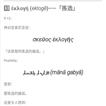
3️⃣ ἐκλογή (
eklogē
)——「拣选」
9:15：
神对亚拿尼亚说：
σκεῦος ἐκλογῆς
「这是我所拣选的器皿。」
Peshitta：
ܡܐܢܐ ܓܒܝܐ (mānā gabyā)
意思：
蒙拣选的器皿。
这里令人想到：