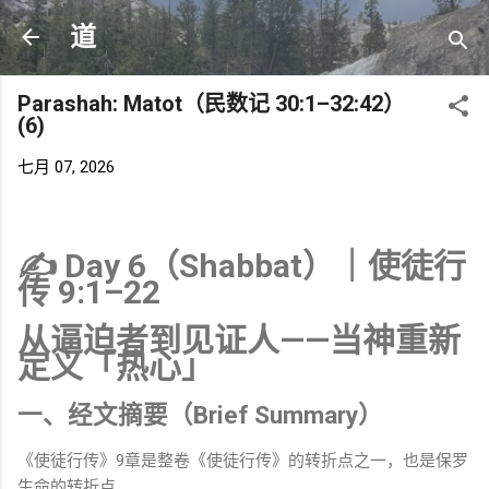
跳至主要内容
道
Parashah: Matot（民数记 30:1–32:42）
(6)
七月 07, 2026
✍️ Day 6（Shabbat）｜使徒行
传 9:1–22
从逼迫者到见证人——当神重新
定义「热心」
一、经文摘要（Brief Summary）
《使徒行传》9章是整卷《使徒行传》的转折点之一，也是保罗
生命的转折点。