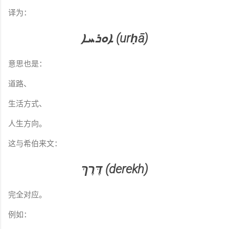
译为：
ܐܘܪܚܐ (urḥā)
意思也是：
道路、
生活方式、
人生方向。
这与希伯来文：
דֶּרֶךְ (derekh)
完全对应。
例如：