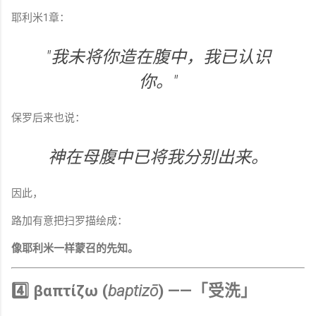
耶利米1章：
"我未将你造在腹中，我已认识
你。"
保罗后来也说：
神在母腹中已将我分别出来。
因此，
路加有意把扫罗描绘成：
像耶利米一样蒙召的先知。
4️⃣ βαπτίζω (
baptizō
) ——「受洗」