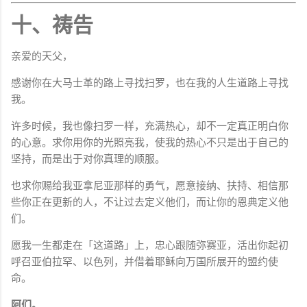
十、祷告
亲爱的天父，
感谢你在大马士革的路上寻找扫罗，也在我的人生道路上寻找
我。
许多时候，我也像扫罗一样，充满热心，却不一定真正明白你
的心意。求你用你的光照亮我，使我的热心不只是出于自己的
坚持，而是出于对你真理的顺服。
也求你赐给我亚拿尼亚那样的勇气，愿意接纳、扶持、相信那
些你正在更新的人，不让过去定义他们，而让你的恩典定义他
们。
愿我一生都走在「这道路」上，忠心跟随弥赛亚，活出你起初
呼召亚伯拉罕、以色列，并借着耶稣向万国所展开的盟约使
命。
阿们。