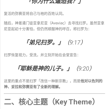
「你为什么逼迫我？」
复活的弥赛亚将自己与祂的百姓认同。
随后，神差遣门徒亚拿尼亚（Ἀνανίας）去寻找扫罗。虽然亚拿
尼亚起初十分害怕，但仍然顺服神的呼召，称扫罗为：
「弟兄扫罗。」
（9:17）
扫罗恢复视力，受洗，并立刻开始在会堂宣告：
「耶稣是神的儿子。」
（9:20）
这里的重点不是扫罗「改信一种新宗教」，而是
他对以色列的
神、妥拉和弥赛亚有了全新的理解。
二、核心主题（Key Theme）