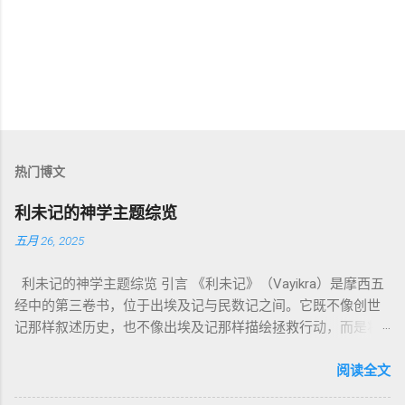
热门博文
利未记的神学主题综览
五月 26, 2025
利未记的神学主题综览 引言 《利未记》（Vayikra）是摩西五
经中的第三卷书，位于出埃及记与民数记之间。它既不像创世
记那样叙述历史，也不像出埃及记那样描绘拯救行动，而是将
焦点集中在 圣洁、礼仪、献祭与与神同居的生活准则 上。尽管
内容看似仪式化，《利未记》却揭示了 神的临在如何规范人类
阅读全文
社会与属灵生活 。 一、神的圣洁与人的回应 “你们要圣洁，因