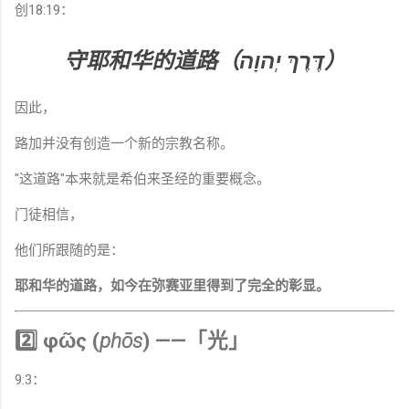
创18:19：
守耶和华的道路（דֶּרֶךְ יְהוָה）
因此，
路加并没有创造一个新的宗教名称。
"这道路"本来就是希伯来圣经的重要概念。
门徒相信，
他们所跟随的是：
耶和华的道路，如今在弥赛亚里得到了完全的彰显。
2️⃣ φῶς (
phōs
) ——「光」
9:3：