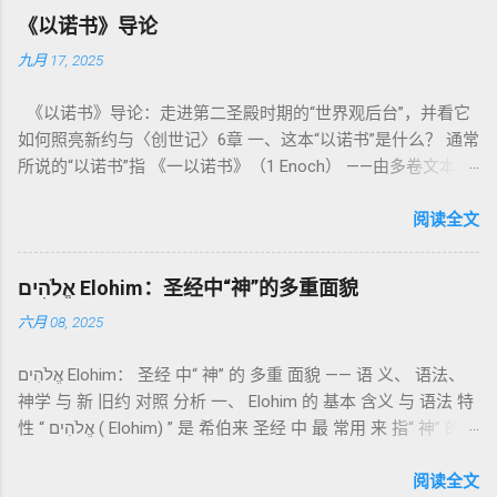
为我耶和华你们的神是圣洁的。”（利未记19:2） 这节经文构成
《以诺书》导论
整卷书的中心神学。希伯来文“קָדוֹשׁ”（kadosh）不仅意味着道
九月 17, 2025
德上的圣洁，更意味着“分别出来”、“归属于神”。 《利未记》教
导人如何通过祭献、饮食、节期、社会正义等方面在实际生活
《以诺书》导论：走进第二圣殿时期的“世界观后台”，并看它
中活出“圣洁”。圣洁不仅是内心态度，更是生活方式。 二、献
如何照亮新约与〈创世记〉6章 一、这本“以诺书”是什么？ 通常
祭制度：与神相交的通道 前七章详细描述五种祭： 燔祭
所说的“以诺书”指 《一以诺书》（1 Enoch） ——由多卷文本构
（olah）：全然献上，象征奉献与赎罪； 素祭 （minchah）：
成的犹太启示文学合集，成书于 第二圣殿时期 （约公元前3—1
感恩的麦祭，象征生活之献； 平安祭 （shelamim）：人与神
世纪），虽不在犹太/基督教主流正典之内（ 埃塞俄比亚正教
阅读全文
团契的象征； 赎罪祭 （chatat）：针对无意之罪的遮盖； 赎愆
视为正典），却在耶稣与使徒的时代 影响极大 。完整文本以
祭 （asham）：针对特定罪行的赔偿与赎回。 这些制度不是单
吉兹语（埃塞俄比亚语） 保存， 死海古卷 出土了多份 阿拉姆
纯宗教仪式，而是 神提供给罪人恢复关系的方式 。 希伯来文
אֱלֹהִים Elohim：圣经中“神”的多重面貌
语 残卷，另有 希腊文 片段，显示其广泛流传。 《一以诺书》
“כפר”（kaphar）意为“遮盖、和解”，显示出神主动设立机制使
六月 08, 2025
大体由五部分组成（作者与年代各异）： 《守望者之书》（1–
祂的子民得洁净并维系同在。 三、祭司制度与敬拜秩序 亚伦与
36） ：叙述堕落天使“ 守望者 ”（Aram. ʿîrîn ，参但4）与人女
他的子孙被设立为祭司，是以色列人与神之间的中保。《利未
אֱלֹהִים Elohim： 圣经 中“ 神” 的 多重 面貌 —— 语 义、 语法、
通婚、巨人（尼非利人）的出现，以及神对其囚禁与审判。
记》强调他们的洁净、服饰、行为都必须与神的圣洁相称。 祭
神学 与 新 旧约 对照 分析 一、 Elohim 的 基本 含义 与 语法 特
《比喻/相似喻之书》（37–71） ：频繁出现“ 那位人子/拣选
司是 圣所的看守者、律法的教导者与百姓的代求者 。他们的失
性 “ אֱלֹהִים ( Elohim) ” 是 希伯来 圣经 中 最 常用 来 指“ 神” 的
者/义者 ”，刻画末世审判与王权。 《天文之书》（72–82） ：
败（如拿答与亚比户擅献凡火）立刻带来神的审判（利10
词汇， 其词 根 是 אֵל ( El) ， 意思 为“ 能力 者” 或“ 有权 柄
阐释**364日“以诺历”**与天体秩序。 《梦异之书》（83–90）
章），显示敬拜的严肃性。 四、洁净与不洁：属灵与社会的界
者”。 ✦ 语法 现象： Elohim 是 一个 复数 形式 （“- im” 后
阅读全文
：以异象回顾以色列史并预示末世。 《以诺书信》（91–108）
限 第11–15章讲述关于食物、疾病（如大麻风）、体液等“洁净