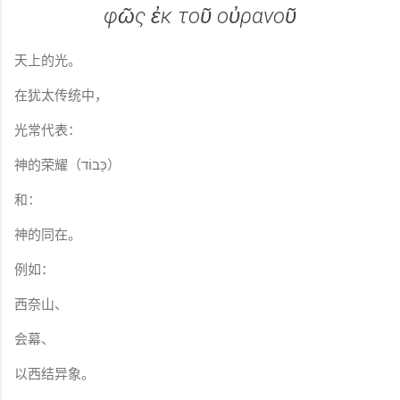
φῶς ἐκ τοῦ οὐρανοῦ
天上的光。
在犹太传统中，
光常代表：
神的荣耀（כָּבוֹד）
和：
神的同在。
例如：
西奈山、
会幕、
以西结异象。