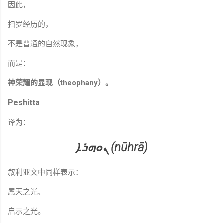
因此，
扫罗经历的，
不是普通的自然现象，
而是：
神荣耀的显现（theophany）。
Peshitta
译为：
ܢܘܗܪܐ (nūhrā)
叙利亚文中同样表示：
属天之光、
启示之光。