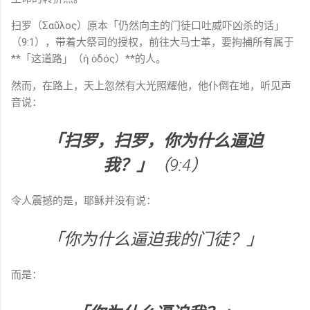
扫罗（Σαῦλος）原本「仍然向主的门徒口吐威吓凶杀的话」
（9:1），带着大祭司的授权，前往大马士革，要拘捕所有属于
**「这道路」（ἡ ὁδός）**的人。
然而，在路上，天上忽然有大光照耀他，他仆倒在地，听见声
音说：
「扫罗，扫罗，你为什么逼迫
我？」
（9:4）
令人震撼的是，耶稣并没有说：
「你为什么逼迫我的门徒？」
而是：