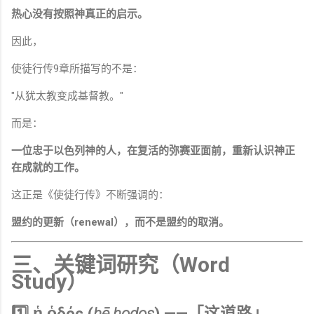
热心没有按照神真正的启示。
因此，
使徒行传9章所描写的不是：
"从犹太教变成基督教。"
而是：
一位忠于以色列神的人，在复活的弥赛亚面前，重新认识神正
在成就的工作。
这正是《使徒行传》不断强调的：
盟约的更新（renewal），而不是盟约的取消。
三、关键词研究（Word
Study）
1️⃣ ἡ ὁδός (
hē hodos
) ——「这道路」