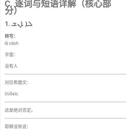
C. 逐词与短语详解（核心部
分）
1. ܠܐ ܐܢܫ
转写：
lā nāsh
字面：
没有人
对应希腊文：
Οὐδεὶς
这是绝对否定。
耶稣没有说：