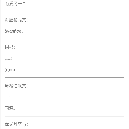
而爱另一个
对应希腊文：
ἀγαπήσει
词根：
ܪܚܡ
(rḥm)
与希伯来文：
רחם
同源。
本义甚至与：