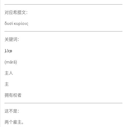
对应希腊文：
δυσὶ κυρίοις
关键词：
ܡܪܐ
(mārā)
主人
主
拥有权者
这不是：
两个雇主。