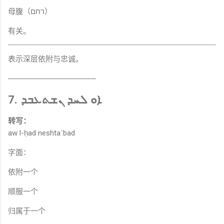
母腹（רחם）
有关。
表示深层依附与忠诚。
────────────────
7. ܐܘ ܠܚܕ ܢܫܬܥܒܕ
转写：
aw l-ḥad neshtaʿbad
字面：
依附一个
顺服一个
归属于一个