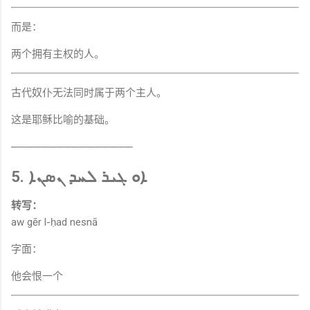
而是：
两个拥有主权的人。
古代奴仆无法同时属于两个主人。
这是耶稣比喻的基础。
────────────────
5. ܐܘ ܓܝܪ ܠܚܕ ܢܣܢܐ
转写：
aw gēr l-ḥad nesnā
字面：
他会恨一个