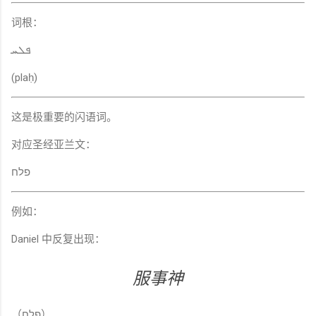
词根：
ܦܠܚ
(plaḥ)
这是极重要的闪语词。
对应圣经亚兰文：
פלח
例如：
Daniel 中反复出现：
服事神
（פלח）