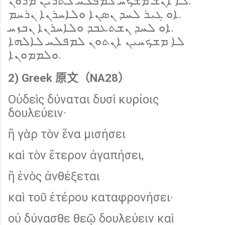
ܠܐ ܐܢܫ ܡܫܟܚ ܠܡܦܠܚ ܠܬܪܝܢ ܡܪܘܢ.
ܐܘ ܓܝܪ ܠܚܕ ܢܣܢܐ ܘܠܐܚܪܢܐ ܢܪܚܡ.
ܐܘ ܠܚܕ ܢܫܬܥܒܕ ܘܠܐܚܪܢܐ ܢܒܙܚ.
ܠܐ ܡܫܟܚܝܢ ܐܢܬܘܢ ܠܡܦܠܚ ܠܐܠܗܐ
ܘܠܡܡܘܢܐ.
2) Greek 原文（NA28）
Οὐδεὶς δύναται δυσὶ κυρίοις
δουλεύειν·
ἢ γὰρ τὸν ἕνα μισήσει
καὶ τὸν ἕτερον ἀγαπήσει,
ἢ ἑνὸς ἀνθέξεται
καὶ τοῦ ἑτέρου καταφρονήσει·
οὐ δύνασθε θεῷ δουλεύειν καὶ