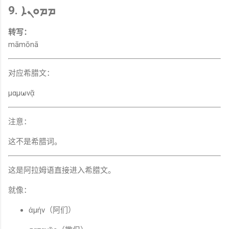
9. ܡܡܘܢܐ
转写：
māmōnā
对应希腊文：
μαμωνᾷ
注意：
这不是希腊词。
这是阿拉姆语直接进入希腊文。
就像：
ἀμήν（阿们）