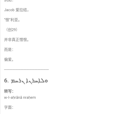
例如：
Jacob 爱拉结，
“恨”利亚。
（创29）
并非真正憎恨。
而是：
偏爱。
────────────────
6. ܘܠܐܚܪܢܐ ܢܪܚܡ
转写：
w-l-aḥrānā nraḥem
字面：