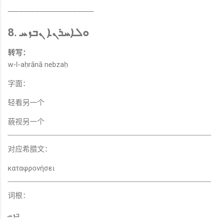
────────────────
8. ܘܠܐܚܪܢܐ ܢܒܙܚ
转写：
w-l-aḥrānā nebzaḥ
字面：
轻看另一个
藐视另一个
对应希腊文：
καταφρονήσει
词根：
ܒܙܚ