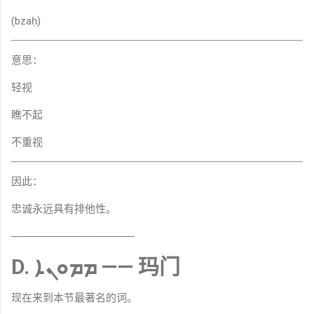
(bzaḥ)
意思：
轻视
瞧不起
不重视
因此：
忠诚永远具有排他性。
────────────────
D. ܡܡܘܢܐ —— 玛门
现在来到本节最著名的词。