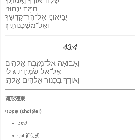
שְׁלַח־אוֹרְךָ וַאֲמִתְּךָ
הֵמָּה יַנְחוּנִי
יְבִיאוּנִי אֶל־הַר־קָדְשֶׁךָ
וְאֶל־מִשְׁכְּנוֹתֶיךָ׃
43:4
וְאָבוֹאָה אֶל־מִזְבַּח אֱלֹהִים
אֶל־אֵל שִׂמְחַת גִּילִי
וְאוֹדְךָ בְכִנּוֹר אֱלֹהִים אֱלֹהָי׃
词形观察
שָׁפְטֵנִי (shofṭēni)
שׁפט
Qal 祈使式