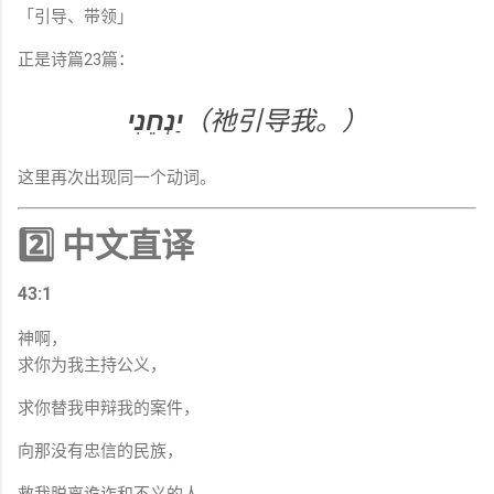
「引导、带领」
正是诗篇23篇：
יַנְחֵנִי
（祂引导我。）
这里再次出现同一个动词。
2️⃣ 中文直译
43:1
神啊，
求你为我主持公义，
求你替我申辩我的案件，
向那没有忠信的民族，
救我脱离诡诈和不义的人。