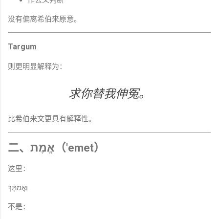
没有偏离希伯来原意。
Targum
则更明显解释为：
求你替我伸冤。
比希伯来文更具有解释性。
二、אֱמֶת（'emet）
这里：
וַאֲמִתְּךָ
不是：