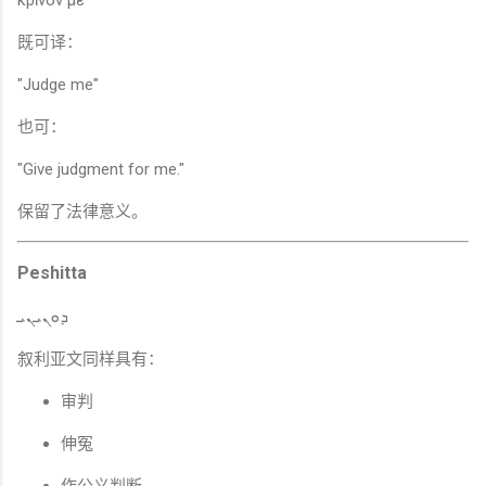
既可译：
"Judge me"
也可：
"Give judgment for me."
保留了法律意义。
Peshitta
ܕܘܢܝܢܝ
叙利亚文同样具有：
审判
伸冤
作公义判断