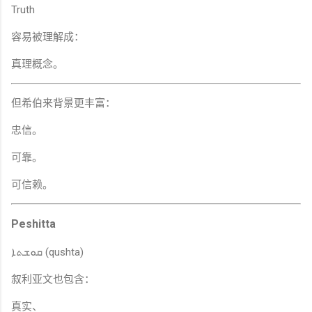
Truth
容易被理解成：
真理概念。
但希伯来背景更丰富：
忠信。
可靠。
可信赖。
Peshitta
ܩܘܫܬܐ (qushta)
叙利亚文也包含：
真实、