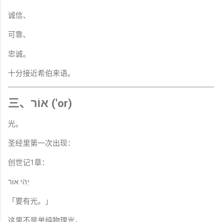
诚信、
可靠、
忠诚。
十分接近希伯来语。
三、אוֹר ('or)
光。
圣经里第一次出现：
创世记1章：
יְהִי אוֹר
「要有光。」
这里不是单纯物理光。