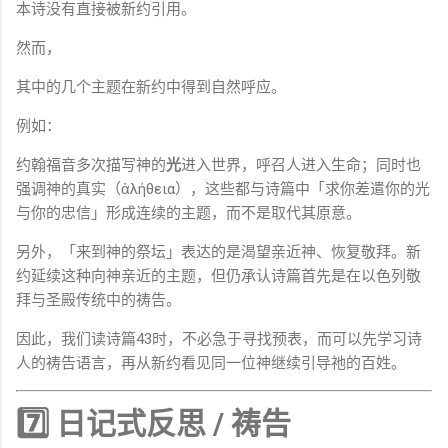
本诗没有直接被新约引用。
然而，
其中的几个主题在新约中得到自然呼应。
例如：
约翰福音多次描写神的
光
进入世界，呼召人进入生命；同时也
强调神的真实（ἀλήθεια），这些都与诗篇中「求你差遣你的光
与你的忠信」形成连续的主题，而不是取代其原意。
另外，「来到神的祭坛」表达的是渴望亲近神、恢复敬拜。新
约延续这种向神亲近的主题，但仍承认诗篇首先是在以色列敬
拜与圣殿传统中的祷告。
因此，我们读诗篇43时，不必急于寻找预表，而可以先学习诗
人的祷告语言，再从新约看见同一位神继续引导祂的百姓。
7️⃣ 日记式反思 / 祷告