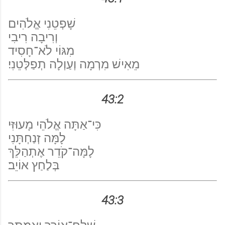
שָׁפְטֵנִי אֱלֹהִים
וְרִיבָה רִיבִי
מִגּוֹי לֹא־חָסִיד
מֵאִישׁ מִרְמָה וְעַוְלָה תְפַלְּטֵנִי׃
43:2
כִּי־אַתָּה אֱלֹהֵי מָעוּזִּי
לָמָּה זְנַחְתָּנִי
לָמָּה־קֹדֵר אֶתְהַלֵּךְ
בְּלַחַץ אוֹיֵב׃
43:3