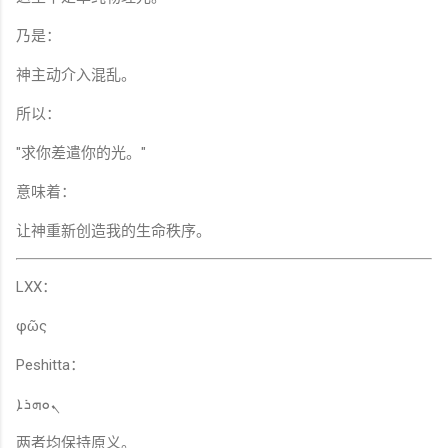
乃是：
神主动介入混乱。
所以：
"求你差遣你的光。"
意味着：
让神重新创造我的生命秩序。
LXX：
φῶς
Peshitta：
ܢܘܗܪܐ
两者均保持原义。