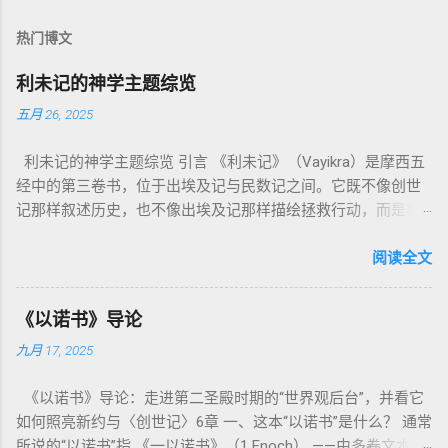
热门博文
利未记的神学主题综览
五月 26, 2025
利未记的神学主题综览 引言 《利未记》（Vayikra）是摩西五
经中的第三卷书，位于出埃及记与民数记之间。它既不像创世
记那样叙述历史，也不像出埃及记那样描绘拯救行动，而是将
焦点集中在 圣洁、礼仪、献祭与与神同居的生活准则 上。尽管
内容看似仪式化，《利未记》却揭示了 神的临在如何规范人类
阅读全文
社会与属灵生活 。 一、神的圣洁与人的回应 “你们要圣洁，因
为我耶和华你们的神是圣洁的。”（利未记19:2） 这节经文构成
《以诺书》导论
整卷书的中心神学。希伯来文“קָדוֹשׁ”（kadosh）不仅意味着道
九月 17, 2025
德上的圣洁，更意味着“分别出来”、“归属于神”。 《利未记》教
导人如何通过祭献、饮食、节期、社会正义等方面在实际生活
《以诺书》导论：走进第二圣殿时期的“世界观后台”，并看它
中活出“圣洁”。圣洁不仅是内心态度，更是生活方式。 二、献
如何照亮新约与〈创世记〉6章 一、这本“以诺书”是什么？ 通常
祭制度：与神相交的通道 前七章详细描述五种祭： 燔祭
所说的“以诺书”指 《一以诺书》（1 Enoch） ——由多卷文本构