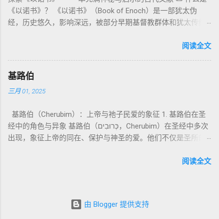
所 崇拜 的 神祇 出 20: 3 假 神/ 偶像（ gods） 3. 属 灵 存在
的“深渊囚禁”叙事共振。 彼后2:4 用“ 他他路斯 （Tartarus）”指
心： 神愿意居住在人中间； 罪必须被遮盖才能维持这同在；
《以诺书》？ 《以诺书》（Book of Enoch）是一部犹太伪
神 的 众 子、 天使、 神圣 议会 成员 诗 82: 1, 申 32: 8– 9
天使囚禁之所，贴近以诺传统语境。 福音书/启示录 中的“ 人子
神主动提供遮罪之道（两个祭牲，特别是“为耶和华”的与“归于
经，历史悠久，影响深远，被部分早期基督教群体和犹太传统
神圣 存在（ divine beings） 4. 法官 被 委托 施行 神 审判者 出
来临与天使同来、坐在荣耀宝座审判列国 ”（太24–25；启1、
亚撒泻勒”的）。 这预表...
所珍视。它以圣经中的以诺（Enoch）——亚当的七世孙、挪亚
22: 8– 9， 诗 82: 6 法官（ judges），可能是神圣议会成员 5. 神
14、19）与《比喻之书》的“人子”母题同一语义场。 恶灵/污鬼
的曾祖父——的名义写成，包含大量关于天使、堕落、审判和弥
阅读全文
权 代表 受托 执行 神 旨意 的 人（ 如 摩西） 出 7: 1 神 的 代言
观 ：以诺将“巨人之灵”为游行污灵的渊源学解释，补给了新约
赛亚的异象。 📖 圣经中的以诺 （创世记 5:24）： “以诺与神同
人（ divine proxy） 6. 强调 威严 复数 形式 强调 尊贵 超自然 的
驱魔叙事背后的“灵界词库”（可1、路8；亦参弗6:12“执政掌
行，神将他取去，他就不在世了。” 这一神秘的记载激发了后世
显现 撒 上 28: 13 灵界 显现 或 尊称（ majestic plural） 三、
权”）。 阴间与审判意象 ：Sheol 的分区、册卷与火刑等图像，
基路伯
关于以诺与神的关系、天国奥秘的丰富想象。《以诺书》便是
每一 类 的 代表 经文 解读 1. 真神 的 独 一 性（ 创世 记 1: 1） “
帮助理解耶稣的审判比喻与《启示录》的审判美学。 社会伦理
三月 01, 2025
这种想象的结晶。 📖《以诺书》的主要内容 《以诺书》并非一
בְּרֵאשִׁית בָּרָא אֱלֹהִים...” “ 起初， 神（ Elohim） 创造 天地。” 尽
：以诺传统对压迫者的“祸哉”，与 雅各书 对不义富者的警告
本单一的作品，而是由多个部分组成，大致包括： 1️⃣ 《守望者
管 Elohim 是 复数 形式， 但 与 动词“ 创造”（ בָּרָא） 为 单数，
（雅5）形成呼应。 ...
基路伯（Cherubim）：上帝与祂子民爱的象征 1. 基路伯在圣
之书》（1 Enoch 1-36） 讲述堕落天使（守望者，Watchers）
语法 结构 显示 这 是在 强调 一位 ...
经中的角色与异象 基路伯（כְּרוּבִים，Cherubim）在圣经中多次
如何违背神的命令，与人类女子结合，生下巨人（Nephilim）。
出现，象征上帝的同在、保护与神圣的爱。他们不仅是圣所的
这些天使教授人类各种知识，如金属锻造、药草使用和占星
守护者，更象征上帝与祂子民的亲密关系。 （1）伊甸园的守
术，导致地上的罪恶泛滥。 神最终审判这些堕落天使，并通过
护者 在《创世记》3:24中，基路伯首次出现，被安置在伊甸园
阅读全文
洪水洁净世界。 这一描述与《创世记 6:1-4》的“神的众子”相呼
的东边，守护生命树的道路： “于是把他赶出去了，又在伊甸园
应 ，表明堕落天使的故事在犹太传统中有着广泛的流传。 📖
的东边安设基路伯和四面转动发火焰的剑，要守住生命树的道
创世记 6:1-4 ： “当人在世上多起来，又生女儿的时候，神的众
路。” 基路伯的角色是保护圣洁的空间，防止堕落的人类再次进
子看见人的女子美貌，就随意挑选，娶来为妻。他们与女子交
由 Blogger 提供支持
入伊甸园。这象征着罪的阻隔，也反映出人类与神分离后的失
合后，生下了伟人（Nephilim），那时候的伟人就是古时英武有