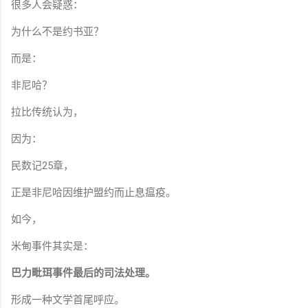
很多人会疑惑：
为什么不是约书亚？
而是：
非尼哈？
拉比传统认为，
因为：
民数记25章，
正是非尼哈因维护盟约而止息瘟疫。
如今，
米甸事件其实是：
巴力毗珥事件最后的司法处理。
形成一种文学首尾呼应。