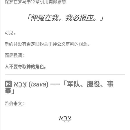
保罗在罗马书12章引用类似思想：
「伸冤在我，我必报应。」
可见，
新约并没有否定旧约关于神公义审判的观念，
而是强调：
人不要夺取神的角色。
2️⃣ צָבָא (
tsava
) ——「军队、服役、事
奉」
希伯来文：
צָבָא