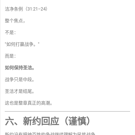
洁净条例（31:21–24）
整个焦点，
不是：
"如何打赢战争。"
而是：
如何保持圣洁。
战争只是中段。
圣洁才是结尾。
这也是整章真正的高潮。
六、新约回应（谨慎）
新约没有把神百姓的争战继续理解为民族战争。