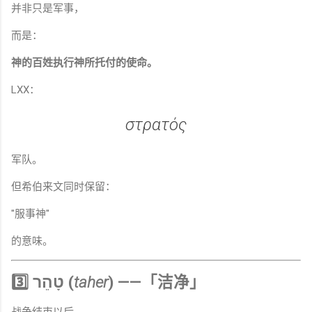
并非只是军事，
而是：
神的百姓执行神所托付的使命。
LXX：
στρατός
军队。
但希伯来文同时保留：
"服事神"
的意味。
3️⃣ טָהֵר (
taher
) ——「洁净」
战争结束以后，