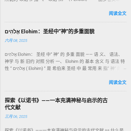
（olah）：全然献上，象征奉献与赎罪； 素祭 （minchah）：
成的犹太启示文学合集，成书于 第二圣殿时期 （约公元前3—1
感恩的麦祭，象征生活之献； 平安祭 （shelamim）：人与神
世纪），虽不在犹太/基督教主流正典之内（ 埃塞俄比亚正教
阅读全文
团契的象征； 赎罪祭 （chatat）：针对无意之罪的遮盖； 赎愆
视为正典），却在耶稣与使徒的时代 影响极大 。完整文本以
祭 （asham）：针对特定罪行的赔偿与赎回。 这些制度不是单
吉兹语（埃塞俄比亚语） 保存， 死海古卷 出土了多份 阿拉姆
纯宗教仪式，而是 神提供给罪人恢复关系的方式 。 希伯来文
אֱלֹהִים Elohim：圣经中“神”的多重面貌
语 残卷，另有 希腊文 片段，显示其广泛流传。 《一以诺书》
“כפר”（kaphar）意为“遮盖、和解”，显示出神主动设立机制使
六月 08, 2025
大体由五部分组成（作者与年代各异）： 《守望者之书》（1–
祂的子民得洁净并维系同在。 三、祭司制度与敬拜秩序 亚伦与
36） ：叙述堕落天使“ 守望者 ”（Aram. ʿîrîn ，参但4）与人女
他的子孙被设立为祭司，是以色列人与神之间的中保。《利未
אֱלֹהִים Elohim： 圣经 中“ 神” 的 多重 面貌 —— 语 义、 语法、
通婚、巨人（尼非利人）的出现，以及神对其囚禁与审判。
记》强调他们的洁净、服饰、行为都必须与神的圣洁相称。 祭
神学 与 新 旧约 对照 分析 一、 Elohim 的 基本 含义 与 语法 特
《比喻/相似喻之书》（37–71） ：频繁出现“ 那位人子/拣选
司是 圣所的看守者、律法的教导者与百姓的代求者 。他们的失
性 “ אֱלֹהִים ( Elohim) ” 是 希伯来 圣经 中 最 常用 来 指“ 神” 的
者/义者 ”，刻画末世审判与王权。 《天文之书》（72–82） ：
败（如拿答与亚比户擅献凡火）立刻带来神的审判（利10
词汇， 其词 根 是 אֵל ( El) ， 意思 为“ 能力 者” 或“ 有权 柄
阐释**364日“以诺历”**与天体秩序。 《梦异之书》（83–90）
章），显示敬拜的严肃性。 四、洁净与不洁：属灵与社会的界
者”。 ✦ 语法 现象： Elohim 是 一个 复数 形式 （“- im” 后
阅读全文
：以异象回顾以色列史并预示末世。 《以诺书信》（91–108）
限 第11–15章讲述关于食物、疾病（如大麻风）、体液等“洁净
缀）， 但 常 与 单数 动词 搭配 使用， 表示 独 一 真神（ 如 创
：智慧训诫、“祸哉”、义人与恶人的结局等。 提示：另有《二
与不洁”的律例。其目的不是为了迷信或隔离，而是建立 圣洁与
世 记 1: 1）； 在 其他 语 境 中也 可 用于 复数 意义， 如 指 多
以诺书》（斯拉夫文）与《三以诺书》（希伯来文），属更晚
秩序感 ，帮助以色列人活在神的同在中。 “洁净”不是等同于“无
探索《以诺书》——一本充满神秘与启示的古
神、 属 灵 存在、 审判 官 等； 因此， 需 借助 上下文 判断 语
期以诺传统，不等同于《一以诺书》。 二、为什么重要？——
罪”，而是不妨碍与神交往的状态。圣所是神居住之地，进入必
代文献
义 和 神学 定位 。 二、 希伯来 圣经 中 Elohim 的 主要 用法 与
它是新约作者与读者共享的“语境词典” 1）新约中的直接/间接
须经过象征性与礼仪性的预备。 五、赎罪日与神同居的中心 第
三月 06, 2025
示例 分类 类型 用法 说明 示例 经文 含义 1. 真神 指 以色列 的
呼应 犹大书14–15 几乎逐字引 1 Enoch 1:9（“主带着千万圣者
16章描述每年一次的“赎罪日”（Yom Kippur），大祭司进入至
独 一 真神 创 1: 1 独 一 真神（ The God） 2. 假 神 外 邦 民族
降临审判众人”）； 犹6、彼后2:4 关于“犯罪天使被拘禁”与以诺
圣所，用血为圣所与百姓遮罪。 这是整卷《利未记》的神学中
探索《以诺书》——一本充满神秘与启示的古代文献 📜 什么是