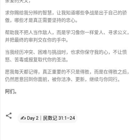
亲爱的天父，
求你赐给我分辨的智慧，让我知道哪些争战是出于自己的骄
傲，哪些才是真正需要坚持的忠心。
帮助我不把人当作敌人，而是学习像你一样爱人、寻求公义，
并把最终的审判交在你的手中。
当我经历冲突、困难与挑战时，也求你保守我的心，不让愤
怒、苦毒或报复取代你的圣洁。
愿我每天都记得，真正重要的不只是得胜，而是在得胜之后，
仍然愿意回到你面前，被你洁净、更新，继续与你同行。
阿们。
✍️ Day 2｜民数记 31:1–24
评