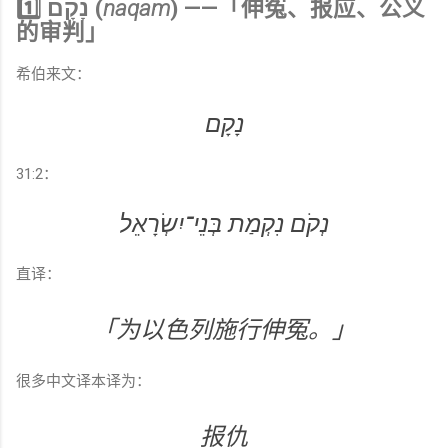
1️⃣ נָקָם (
naqam
) ——「伸冤、报应、公义
的审判」
希伯来文：
נָקָם
31:2：
נְקֹם נִקְמַת בְּנֵי־יִשְׂרָאֵל
直译：
「为以色列施行伸冤。」
很多中文译本译为：
报仇