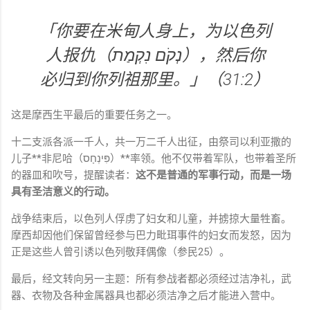
「你要在米甸人身上，为以色列
人报仇（נְקֹם נִקְמַת），然后你
必归到你列祖那里。」（31:2）
这是摩西生平最后的重要任务之一。
十二支派各派一千人，共一万二千人出征，由祭司以利亚撒的
儿子**非尼哈（פִּינְחָס）**率领。他不仅带着军队，也带着圣所
的器皿和吹号，提醒读者：
这不是普通的军事行动，而是一场
具有圣洁意义的行动。
战争结束后，以色列人俘虏了妇女和儿童，并掳掠大量牲畜。
摩西却因他们保留曾经参与巴力毗珥事件的妇女而发怒，因为
正是这些人曾引诱以色列敬拜偶像（参民25）。
最后，经文转向另一主题：所有参战者都必须经过洁净礼，武
器、衣物及各种金属器具也都必须洁净之后才能进入营中。