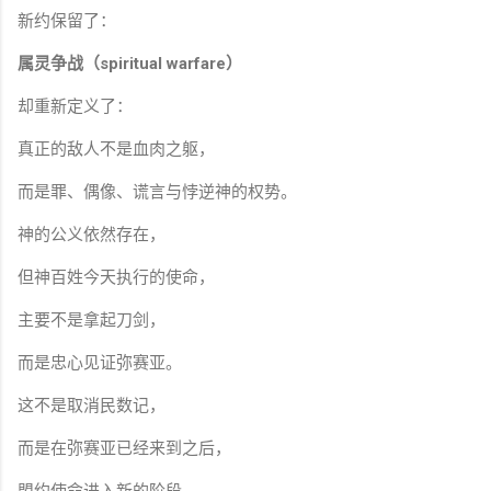
新约保留了：
属灵争战（spiritual warfare）
却重新定义了：
真正的敌人不是血肉之躯，
而是罪、偶像、谎言与悖逆神的权势。
神的公义依然存在，
但神百姓今天执行的使命，
主要不是拿起刀剑，
而是忠心见证弥赛亚。
这不是取消民数记，
而是在弥赛亚已经来到之后，